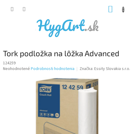
Prejsť
NÁKUP
na
obsah
KOŠÍK
Tork podložka na lôžka Advanced
124259
Priemerné
Neohodnotené
Podrobnosti hodnotenia
Značka:
Essity Slovakia s.r.o.
hodnotenie
produktu
je
0,0
z
5
hviezdičiek.