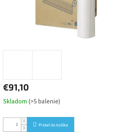
€91,10
Jednotková
Skladom
(>5 balenie)
cena:
Pridať do košíka