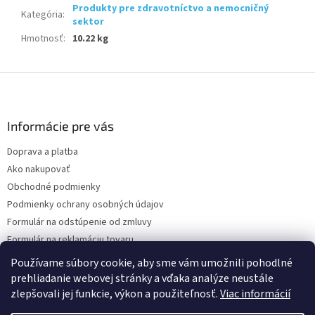
Produkty pre zdravotníctvo a nemocničný
Kategória
:
sektor
Hmotnosť
:
10.22 kg
Z
á
p
ä
Informácie pre vás
t
Doprava a platba
i
Ako nakupovať
e
Obchodné podmienky
Podmienky ochrany osobných údajov
Formulár na odstúpenie od zmluvy
Formulár na reklamáciu tovaru
Kontakty
Používame súbory cookie, aby sme vám umožnili pohodlné
prehliadanie webovej stránky a vďaka analýze neustále
zlepšovali jej funkcie, výkon a použiteľnosť.
Viac informácií