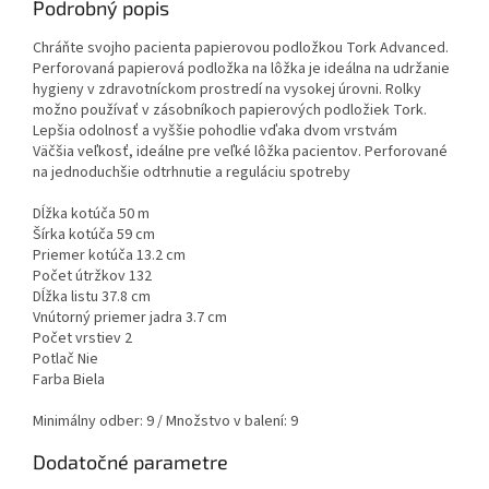
Podrobný popis
Chráňte svojho pacienta papierovou podložkou Tork Advanced.
Perforovaná papierová podložka na lôžka je ideálna na udržanie
hygieny v zdravotníckom prostredí na vysokej úrovni. Rolky
možno používať v zásobníkoch papierových podložiek Tork.
Lepšia odolnosť a vyššie pohodlie vďaka dvom vrstvám
Väčšia veľkosť, ideálne pre veľké lôžka pacientov. Perforované
na jednoduchšie odtrhnutie a reguláciu spotreby
Dĺžka kotúča 50 m
Šírka kotúča 59 cm
Priemer kotúča 13.2 cm
Počet útržkov 132
Dĺžka listu 37.8 cm
Vnútorný priemer jadra 3.7 cm
Počet vrstiev 2
Potlač Nie
Farba Biela
Minimálny odber: 9 / Množstvo v balení: 9
Dodatočné parametre