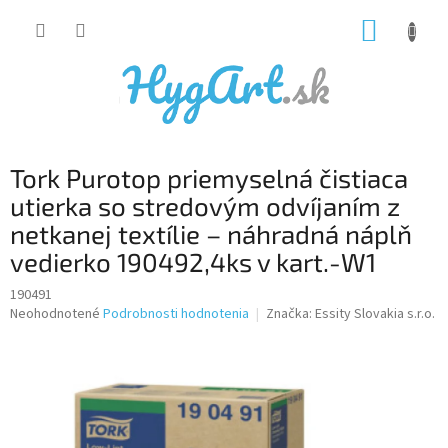
Prejsť
NÁKUP
na
obsah
KOŠÍK
Tork Purotop priemyselná čistiaca
utierka so stredovým odvíjaním z
netkanej textílie – náhradná náplň
vedierko 190492,4ks v kart.-W1
190491
Priemerné
Neohodnotené
Podrobnosti hodnotenia
Značka:
Essity Slovakia s.r.o.
hodnotenie
produktu
je
0,0
z
5
hviezdičiek.