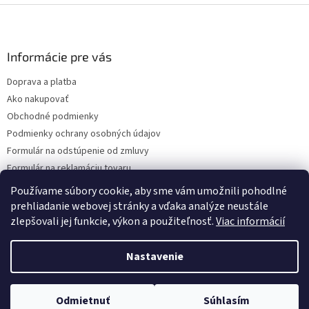
Z
á
p
ä
Informácie pre vás
t
Doprava a platba
i
Ako nakupovať
e
Obchodné podmienky
Podmienky ochrany osobných údajov
Formulár na odstúpenie od zmluvy
Formulár na reklamáciu tovaru
Kontakty
Používame súbory cookie, aby sme vám umožnili pohodlné
prehliadanie webovej stránky a vďaka analýze neustále
zlepšovali jej funkcie, výkon a použiteľnosť.
Viac informácií
Vytvoril Shoptet
Nastavenie
Copyright 2026
www.hygart.sk
. Všetky práva vyhradené.
Upraviť
Odmietnuť
Súhlasím
nastavenie cookies