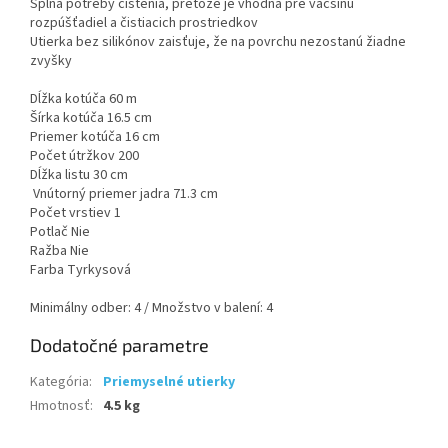
Spĺňa potreby čistenia, pretože je vhodná pre väčšinu
rozpúšťadiel a čistiacich prostriedkov
Utierka bez silikónov zaisťuje, že na povrchu nezostanú žiadne
zvyšky
Dĺžka kotúča 60 m
Šírka kotúča 16.5 cm
Priemer kotúča 16 cm
Počet útržkov 200
Dĺžka listu 30 cm
Vnútorný priemer jadra 71.3 cm
Počet vrstiev 1
Potlač Nie
Ražba Nie
Farba Tyrkysová
Minimálny odber: 4 / Množstvo v balení: 4
Dodatočné parametre
Kategória
:
Priemyselné utierky
Hmotnosť
:
4.5 kg