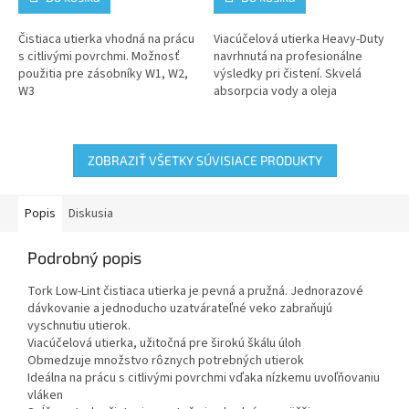
Čistiaca utierka vhodná na prácu
Viacúčelová utierka Heavy-Duty
s citlivými povrchmi. Možnosť
navrhnutá na profesionálne
použitia pre zásobníky W1, W2,
výsledky pri čistení. Skvelá
W3
absorpcia vody a oleja
ZOBRAZIŤ VŠETKY SÚVISIACE PRODUKTY
Popis
Diskusia
Podrobný popis
Tork Low-Lint čistiaca utierka je pevná a pružná. Jednorazové
dávkovanie a jednoducho uzatvárateľné veko zabraňujú
vyschnutiu utierok.
Viacúčelová utierka, užitočná pre širokú škálu úloh
Obmedzuje množstvo rôznych potrebných utierok
Ideálna na prácu s citlivými povrchmi vďaka nízkemu uvoľňovaniu
vláken