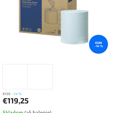
€139
–14 %
€139
–14 %
€119,25
Jednotková
Skladom
(>5 balenie)