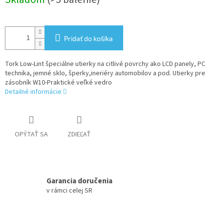
cena:
Pridať do košíka
Tork Low-Lint špeciálne utierky na citlivé povrchy ako LCD panely, PC
technika, jemné sklo, šperky,ineriéry automobilov a pod. Utierky pre
zásobník W10-Praktické veľké vedro
Detailné informácie
OPÝTAŤ SA
ZDIEĽAŤ
Garancia doručenia
v rámci celej SR