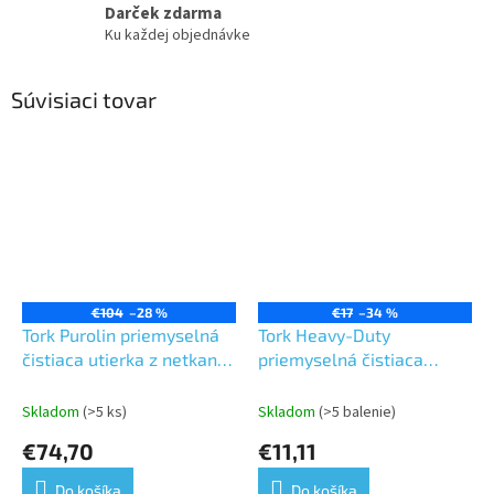
Darček zdarma
Ku každej objednávke
Súvisiaci tovar
€104
–28 %
€17
–34 %
Tork Purolin priemyselná
Tork Heavy-Duty
čistiaca utierka z netkanej
priemyselná čistiaca
textílie malý
skladaná utierka z
kotúč,nevláknité,Premium,
netkanej textílie,
Skladom
(>5 ks)
Skladom
(>5 balenie)
biela,1 vrsta,dĺžka 114m,
Premium, biela, 1 vrstva, 1
€74,70
€11,11
1kotúč v boxe-W1/W2/W3
balík 45kusov, 8 balikov v
kartóne
Do košíka
Do košíka