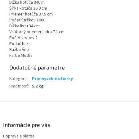
Dĺžka kotúča 340 m
Šírka kotúča 36.9 cm
Priemer kotúča 37.5 cm
Počet útržkov 1000
Dĺžka listu 34 cm
Vnútorný priemer jadra 7.1 cm
Počet vrstiev 2
Potlač Nie
Ražba Áno
Farba Modrá
Dodatočné parametre
Kategória
:
Priemyselné utierky
Hmotnosť
:
5.2 kg
Z
á
p
ä
Informácie pre vás
t
Doprava a platba
i