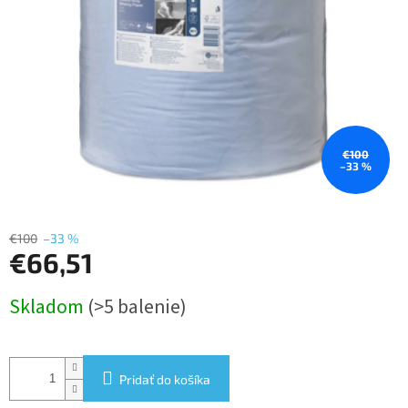
€100
–33 %
€100
–33 %
€66,51
Jednotková
Skladom
(>5 balenie)
cena:
Pridať do košíka