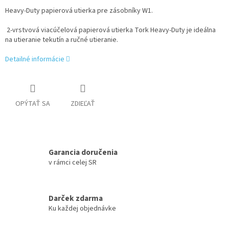
Heavy-Duty papierová utierka pre zásobníky W1.
2-vrstvová viacúčelová papierová utierka Tork Heavy-Duty je ideálna
na utieranie tekutín a ručné utieranie.
Detailné informácie
OPÝTAŤ SA
ZDIEĽAŤ
Garancia doručenia
v rámci celej SR
Darček zdarma
Ku každej objednávke