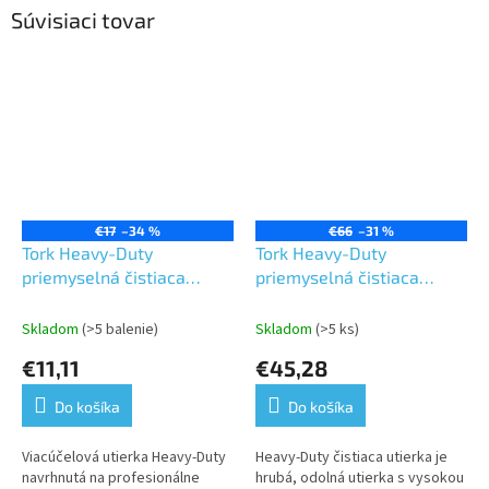
Súvisiaci tovar
€17
–34 %
€66
–31 %
Tork Heavy-Duty
Tork Heavy-Duty
priemyselná čistiaca
priemyselná čistiaca
skladaná utierka z
skladaná utierka z
netkanej textílie,
netkanej
Skladom
(>5 balenie)
Skladom
(>5 ks)
Premium, biela, 1 vrstva, 1
textílie,Premium,biela,1
€11,11
€45,28
balík 45kusov, 8 balikov v
vrstva, 1 balík 180 kusov
kartóne
Do košíka
Do košíka
Viacúčelová utierka Heavy-Duty
Heavy-Duty čistiaca utierka je
navrhnutá na profesionálne
hrubá, odolná utierka s vysokou