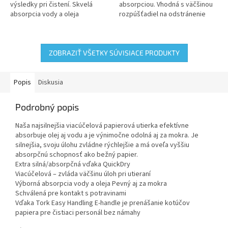
výsledky pri čistení. Skvelá
absorpciou. Vhodná s väčšinou
absorpcia vody a oleja
rozpúšťadiel na odstránenie
mastnoty, olejov a odolné
škvrny
ZOBRAZIŤ VŠETKY SÚVISIACE PRODUKTY
Popis
Diskusia
Podrobný popis
Naša najsilnejšia viacúčelová papierová utierka efektívne
absorbuje olej aj vodu a je výnimočne odolná aj za mokra. Je
silnejšia, svoju úlohu zvládne rýchlejšie a má oveľa vyššiu
absorpčnú schopnosť ako bežný papier.
Extra silná/absorpčná vďaka QuickDry
Viacúčelová – zvláda väčšinu úloh pri utieraní
Výborná absorpcia vody a oleja Pevný aj za mokra
Schválená pre kontakt s potravinami
Vďaka Tork Easy Handling E-handle je prenášanie kotúčov
papiera pre čistiaci personál bez námahy