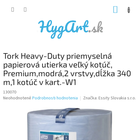
Prejsť
NÁKUP
na
obsah
KOŠÍK
Tork Heavy-Duty priemyselná
papierová utierka veľký kotúč,
Premium,modrá,2 vrstvy,dĺžka 340
m,1 kotúč v kart.-W1
130070
Priemerné
Neohodnotené
Podrobnosti hodnotenia
Značka:
Essity Slovakia s.r.o.
hodnotenie
produktu
je
0,0
z
5
hviezdičiek.