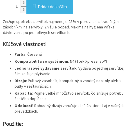
Pridať do košíka
Znižuje spotrebu servítok najmenej o 25% v porovnaní s tradičnými
zásobníkmi na servítky. Znižuje odpad. Maximálna hygiena vďaka
dávkovaniu po jednotlivých servítkach.
Kľúčové vlastnosti:
Farba
: Červená
Kompatibilita so systémom
: N4 (Tork Xpressnap®)
Jednorazové vydávanie servítok
: Vydáva po jednej servítke,
čím znižuje plytvanie.
Dizajn
: Pultový zásobník, kompaktný a vhodný na stoly alebo
pulty v reštauráciách.
Kapacita
: Pojme veľké množstvo servítok, čo znižuje potrebu
častého dopĺňania.
Odolnosť
: Robustný dizajn zaručuje dlhú životnosť aj v rušných
prevádzkach.
Použitie: