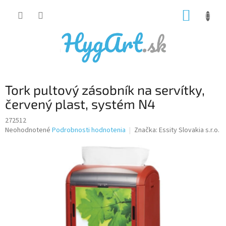
Prejsť
NÁKUP
na
obsah
KOŠÍK
Tork pultový zásobník na servítky,
červený plast, systém N4
272512
Priemerné
Neohodnotené
Podrobnosti hodnotenia
Značka:
Essity Slovakia s.r.o.
hodnotenie
produktu
je
0,0
z
5
hviezdičiek.