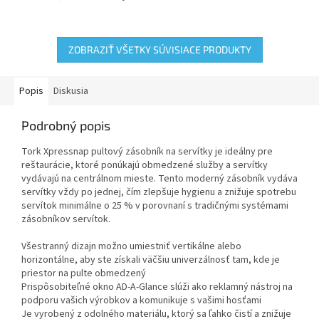
vysokou návštevnosťou, kde je
pohodlie, použité náklady a
potrebné efektívne riadiť
kvalitu. Veľmi kvalitné...
spotrebu servítok a...
ZOBRAZIŤ VŠETKY SÚVISIACE PRODUKTY
Popis
Diskusia
Podrobný popis
Tork Xpressnap pultový zásobník na servítky je ideálny pre
reštaurácie, ktoré ponúkajú obmedzené služby a servítky
vydávajú na centrálnom mieste. Tento moderný zásobník vydáva
servítky vždy po jednej, čím zlepšuje hygienu a znižuje spotrebu
servítok minimálne o 25 % v porovnaní s tradičnými systémami
zásobníkov servítok.
Všestranný dizajn možno umiestniť vertikálne alebo
horizontálne, aby ste získali väčšiu univerzálnosť tam, kde je
priestor na pulte obmedzený
Prispôsobiteľné okno AD-A-Glance slúži ako reklamný nástroj na
podporu vašich výrobkov a komunikuje s vašimi hosťami
Je vyrobený z odolného materiálu, ktorý sa ľahko čistí a znižuje