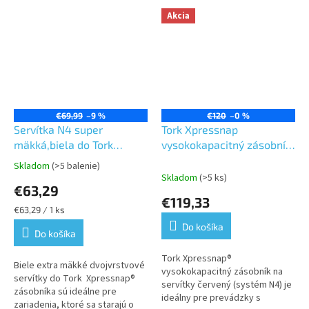
Akcia
€69,99
–9 %
€120
–0 %
Servítka N4 super
Tork Xpressnap
mäkká,biela do Tork
vysokokapacitný zásobník
Xpressnap® zásobníka
na servítky červený N4
Skladom
(>5 balenie)
Priemerné
Skladom
(>5 ks)
hodnotenie
€63,29
produktu
€119,33
je
Jednotková
€63,29 / 1 ks
5,0
cena:
Do košíka
z
Do košíka
5
Tork Xpressnap®
hviezdičiek.
Biele extra mäkké dvojvrstvové
vysokokapacitný zásobník na
servítky do Tork Xpressnap®
servítky červený (systém N4) je
zásobníka sú ideálne pre
ideálny pre prevádzky s
zariadenia, ktoré sa starajú o