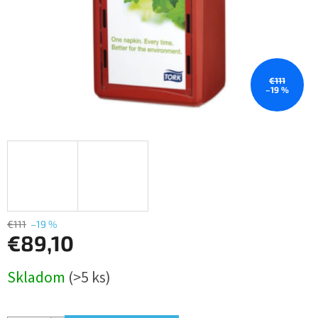
€111
–19 %
€111
–19 %
€89,10
Jednotková
Skladom
(>5 ks)
cena: