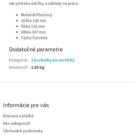
tak potrebu údržby a náklady na prácu.
Materiál Plastový
Výška 145 mm
Šírka 191 mm
Hĺbka 307 mm
Farba Červená
Dodatočné parametre
Kategória
:
Zásobníky na servítky
Hmotnosť
:
1.55 kg
Z
á
p
ä
Informácie pre vás
t
Doprava a platba
i
Ako nakupovať
e
Obchodné podmienky