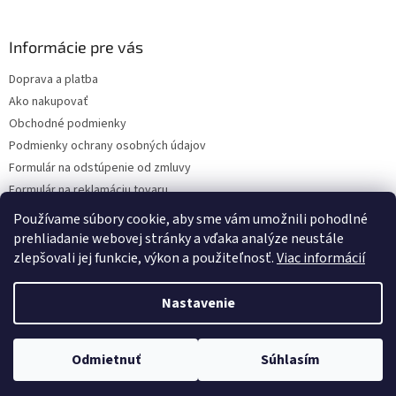
á
p
ä
Informácie pre vás
t
Doprava a platba
i
Ako nakupovať
e
Obchodné podmienky
Podmienky ochrany osobných údajov
Formulár na odstúpenie od zmluvy
Formulár na reklamáciu tovaru
Kontakty
Používame súbory cookie, aby sme vám umožnili pohodlné
prehliadanie webovej stránky a vďaka analýze neustále
zlepšovali jej funkcie, výkon a použiteľnosť.
Viac informácií
Vytvoril Shoptet
Nastavenie
Copyright 2026
www.hygart.sk
. Všetky práva vyhradené.
Upraviť
Odmietnuť
Súhlasím
nastavenie cookies