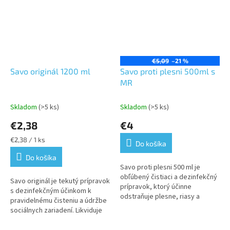
€5,09
–21 %
Savo originál 1200 ml
Savo proti plesni 500ml s
MR
Skladom
(>5 ks)
Skladom
(>5 ks)
€2,38
€4
Jednotková
€2,38 / 1 ks
Do košíka
cena:
Do košíka
Savo proti plesni 500 ml je
obľúbený čistiaci a dezinfekčný
Savo originál je tekutý prípravok
prípravok, ktorý účinne
s dezinfekčným účinkom k
odstraňuje plesne, riasy a
pravidelnému čisteniu a údržbe
baktérie zo stien, kachličiek,
sociálnych zariadení. Likviduje
škár, plastových povrchov a
zápach a je vysokoúčinný proti
ďalších...
baktériám. Jeho hlavnou...