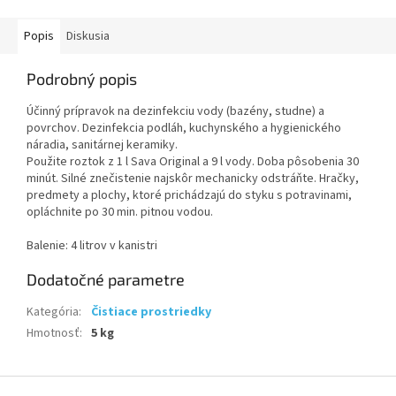
Popis
Diskusia
Podrobný popis
Účinný prípravok na dezinfekciu vody (bazény, studne) a
povrchov. Dezinfekcia podláh, kuchynského a hygienického
náradia, sanitárnej keramiky.
Použite roztok z 1 l Sava Original a 9 l vody. Doba pôsobenia 30
minút. Silné znečistenie najskôr mechanicky odstráňte. Hračky,
predmety a plochy, ktoré prichádzajú do styku s potravinami,
opláchnite po 30 min. pitnou vodou.
Balenie: 4 litrov v kanistri
Dodatočné parametre
Kategória
:
Čistiace prostriedky
Hmotnosť
:
5 kg
Z