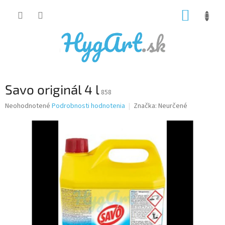
Prejsť
NÁKUP
na
obsah
KOŠÍK
Savo originál 4 l
858
Priemerné
Neohodnotené
Podrobnosti hodnotenia
Značka:
Neurčené
hodnotenie
produktu
je
0,0
z
5
hviezdičiek.