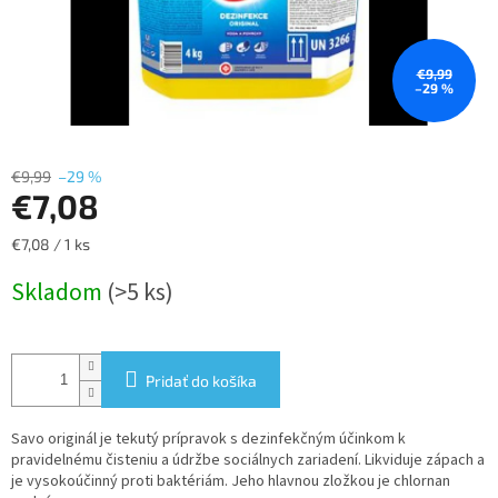
€9,99
–29 %
€9,99
–29 %
€7,08
Jednotková
€7,08 / 1 ks
cena:
Skladom
(>5 ks)
Pridať do košíka
Savo originál je tekutý prípravok s dezinfekčným účinkom k
pravidelnému čisteniu a údržbe sociálnych zariadení. Likviduje zápach a
je vysokoúčinný proti baktériám. Jeho hlavnou zložkou je chlornan