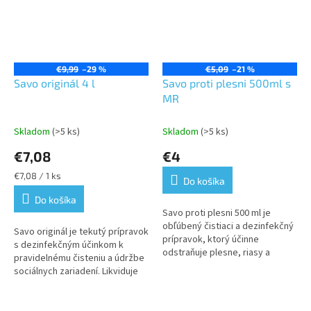
€9,99
–29 %
€5,09
–21 %
Savo originál 4 l
Savo proti plesni 500ml s
MR
Skladom
(>5 ks)
Skladom
(>5 ks)
€7,08
€4
Jednotková
€7,08 / 1 ks
Do košíka
cena:
Do košíka
Savo proti plesni 500 ml je
obľúbený čistiaci a dezinfekčný
Savo originál je tekutý prípravok
prípravok, ktorý účinne
s dezinfekčným účinkom k
odstraňuje plesne, riasy a
pravidelnému čisteniu a údržbe
baktérie zo stien, kachličiek,
sociálnych zariadení. Likviduje
škár, plastových povrchov a
zápach a je vysokoúčinný proti
ďalších...
baktériám. Jeho hlavnou...