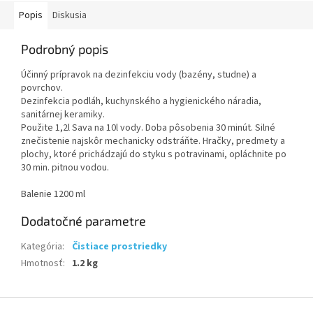
Popis
Diskusia
Podrobný popis
Účinný prípravok na dezinfekciu vody (bazény, studne) a
povrchov.
Dezinfekcia podláh, kuchynského a hygienického náradia,
sanitárnej keramiky.
Použite 1,2l Sava na 10l vody. Doba pôsobenia 30 minút. Silné
znečistenie najskôr mechanicky odstráňte. Hračky, predmety a
plochy, ktoré prichádzajú do styku s potravinami, opláchnite po
30 min. pitnou vodou.
Balenie 1200 ml
Dodatočné parametre
Kategória
:
Čistiace prostriedky
Hmotnosť
:
1.2 kg
Z