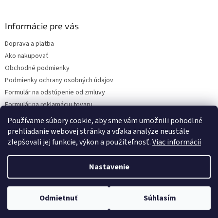
á
p
ä
Informácie pre vás
t
Doprava a platba
i
Ako nakupovať
e
Obchodné podmienky
Podmienky ochrany osobných údajov
Formulár na odstúpenie od zmluvy
Formulár na reklamáciu tovaru
Kontakty
Používame súbory cookie, aby sme vám umožnili pohodlné
prehliadanie webovej stránky a vďaka analýze neustále
zlepšovali jej funkcie, výkon a použiteľnosť.
Viac informácií
Vytvoril Shoptet
Nastavenie
Copyright 2026
www.hygart.sk
. Všetky práva vyhradené.
Upraviť
Odmietnuť
Súhlasím
nastavenie cookies