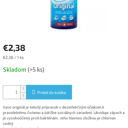
€2,38
Jednotková
€2,38 / 1 ks
cena:
Skladom
(>5 ks)
Pridať do košíka
Savo originál je tekutý prípravok s dezinfekčným účinkom k
pravidelnému čisteniu a údržbe sociálnych zariadení. Likviduje zápach a
je vysokoúčinný proti baktériám. Jeho hlavnou zložkou je chlornan
sodný