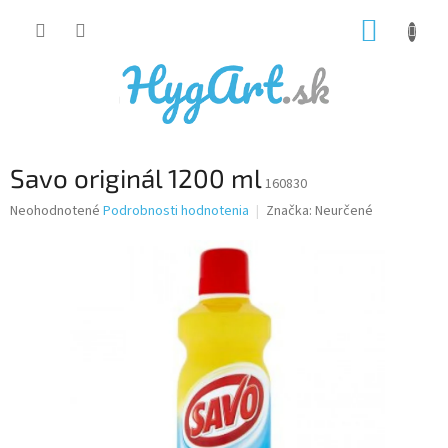
Prejsť
NÁKUP
na
obsah
KOŠÍK
Savo originál 1200 ml
160830
Priemerné
Neohodnotené
Podrobnosti hodnotenia
Značka:
Neurčené
hodnotenie
produktu
je
0,0
z
5
hviezdičiek.