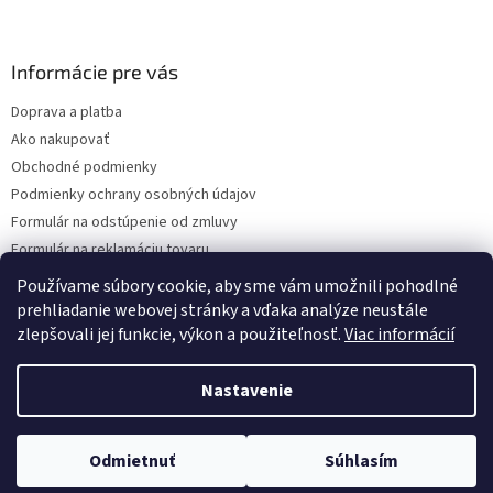
á
p
ä
Informácie pre vás
t
Doprava a platba
i
Ako nakupovať
e
Obchodné podmienky
Podmienky ochrany osobných údajov
Formulár na odstúpenie od zmluvy
Formulár na reklamáciu tovaru
Kontakty
Používame súbory cookie, aby sme vám umožnili pohodlné
prehliadanie webovej stránky a vďaka analýze neustále
zlepšovali jej funkcie, výkon a použiteľnosť.
Viac informácií
Vytvoril Shoptet
Nastavenie
Copyright 2026
www.hygart.sk
. Všetky práva vyhradené.
Upraviť
Odmietnuť
Súhlasím
nastavenie cookies