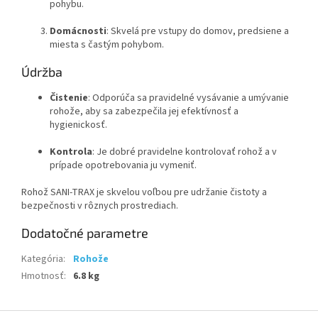
pohybu.
Domácnosti
: Skvelá pre vstupy do domov, predsiene a
miesta s častým pohybom.
Údržba
Čistenie
: Odporúča sa pravidelné vysávanie a umývanie
rohože, aby sa zabezpečila jej efektívnosť a
hygienickosť.
Kontrola
: Je dobré pravidelne kontrolovať rohož a v
prípade opotrebovania ju vymeniť.
Rohož SANI-TRAX je skvelou voľbou pre udržanie čistoty a
bezpečnosti v rôznych prostrediach.
Dodatočné parametre
Kategória
:
Rohože
Hmotnosť
:
6.8 kg
Z