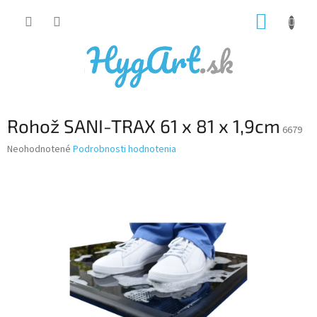
Prejsť
NÁKUP
na
obsah
KOŠÍK
Rohož SANI-TRAX 61 x 81 x 1,9cm
6679
Priemerné
Neohodnotené
Podrobnosti hodnotenia
hodnotenie
produktu
je
0,0
z
5
hviezdičiek.