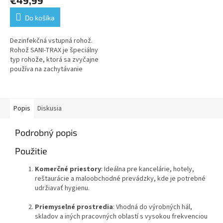
Do košíka
Dezinfekčná vstupná rohož.
Rohož SANI-TRAX je špeciálny
typ rohože, ktorá sa zvyčajne
používa na zachytávanie
nečistôt, prachu a vlhkosti. Tu
sú niektoré z jej hlavných...
Popis
Diskusia
Podrobný popis
Použitie
Komerčné priestory
: Ideálna pre kancelárie, hotely,
reštaurácie a maloobchodné prevádzky, kde je potrebné
udržiavať hygienu.
Priemyselné prostredia
: Vhodná do výrobných hál,
skladov a iných pracovných oblastí s vysokou frekvenciou