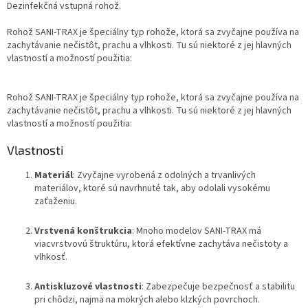
Dezinfekčná vstupná rohož.
Rohož SANI-TRAX je špeciálny typ rohože, ktorá sa zvyčajne používa na
zachytávanie nečistôt, prachu a vlhkosti. Tu sú niektoré z jej hlavných
vlastností a možností použitia:
Rohož SANI-TRAX je špeciálny typ rohože, ktorá sa zvyčajne používa na
zachytávanie nečistôt, prachu a vlhkosti. Tu sú niektoré z jej hlavných
vlastností a možností použitia:
Vlastnosti
Materiál
: Zvyčajne vyrobená z odolných a trvanlivých
materiálov, ktoré sú navrhnuté tak, aby odolali vysokému
zaťaženiu.
Vrstvená konštrukcia
: Mnoho modelov SANI-TRAX má
viacvrstvovú štruktúru, ktorá efektívne zachytáva nečistoty a
vlhkosť.
Antiskluzové vlastnosti
: Zabezpečuje bezpečnosť a stabilitu
pri chôdzi, najmä na mokrých alebo klzkých povrchoch.