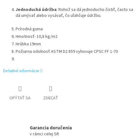
Jednoduchá údržba
: Rohož sa dá jednoducho čistiť, často sa
dá umývať alebo vysávať, čo uľahčuje údržbu.
Prírodná guma
Hmotnosť- 10,8 kg/m2
Hrúbka 19mm
Požiarna odolnosť ASTM D2 859 vyhovuje CPSC FF 1-70
Detailné informácie
OPÝTAŤ SA
ZDIEĽAŤ
Garancia doručenia
v rámci celej SR