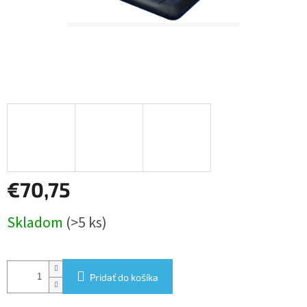
€70,75
Jednotková
Skladom
(>5 ks)
cena:
Pridať do košíka