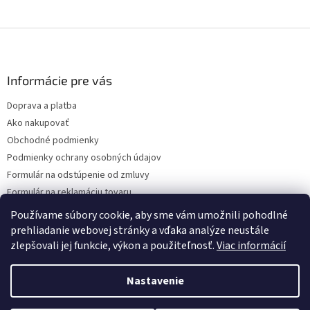
Z
á
p
ä
Informácie pre vás
t
Doprava a platba
i
Ako nakupovať
e
Obchodné podmienky
Podmienky ochrany osobných údajov
Formulár na odstúpenie od zmluvy
Formulár na reklamáciu tovaru
Kontakty
Používame súbory cookie, aby sme vám umožnili pohodlné
prehliadanie webovej stránky a vďaka analýze neustále
zlepšovali jej funkcie, výkon a použiteľnosť.
Viac informácií
Vytvoril Shoptet
Nastavenie