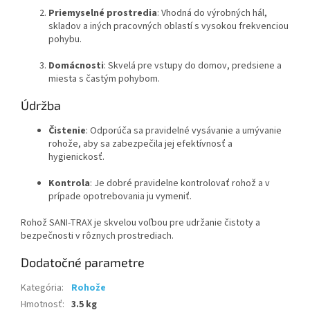
Priemyselné prostredia
: Vhodná do výrobných hál,
skladov a iných pracovných oblastí s vysokou frekvenciou
pohybu.
Domácnosti
: Skvelá pre vstupy do domov, predsiene a
miesta s častým pohybom.
Údržba
Čistenie
: Odporúča sa pravidelné vysávanie a umývanie
rohože, aby sa zabezpečila jej efektívnosť a
hygienickosť.
Kontrola
: Je dobré pravidelne kontrolovať rohož a v
prípade opotrebovania ju vymeniť.
Rohož SANI-TRAX je skvelou voľbou pre udržanie čistoty a
bezpečnosti v rôznych prostrediach.
Dodatočné parametre
Kategória
:
Rohože
Hmotnosť
:
3.5 kg