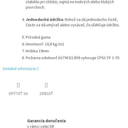
stabilitu pri chôdzi, najmä na mokrých alebo klzkých
povrchoch.
Jednoduchá údržba
: Rohož sa dá jednoducho čistiť,
často sa dá umývať alebo vysávať, čo uľahčuje údržbu.
Prírodná guma
Hmotnosť- 10,8 kg/m2
Hrúbka 19mm
Požiarna odolnosť ASTM D2 859 vyhovuje CPSC FF 1-70
Detailné informácie
OPÝTAŤ SA
ZDIEĽAŤ
Garancia doručenia
v rámci celej SR