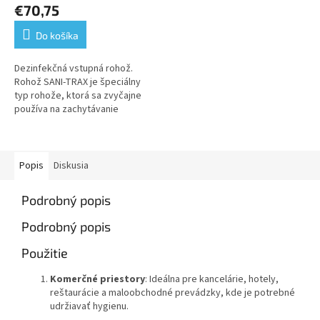
€70,75
Do košíka
Dezinfekčná vstupná rohož.
Rohož SANI-TRAX je špeciálny
typ rohože, ktorá sa zvyčajne
používa na zachytávanie
nečistôt, prachu a vlhkosti. Tu
sú niektoré z jej hlavných...
Popis
Diskusia
Podrobný popis
Podrobný popis
Použitie
Komerčné priestory
: Ideálna pre kancelárie, hotely,
reštaurácie a maloobchodné prevádzky, kde je potrebné
udržiavať hygienu.