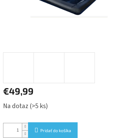
€49,99
Jednotková
Na dotaz
(>5 ks)
cena:
Pridať do košíka