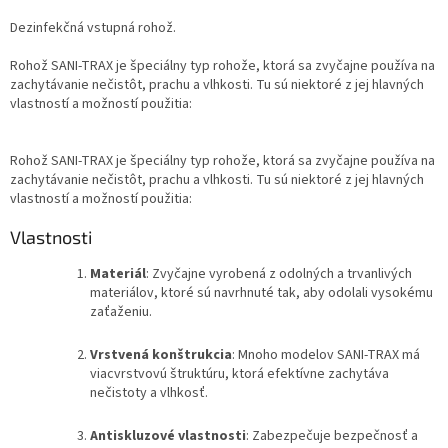
Dezinfekčná vstupná rohož.
Rohož SANI-TRAX je špeciálny typ rohože, ktorá sa zvyčajne používa na
zachytávanie nečistôt, prachu a vlhkosti. Tu sú niektoré z jej hlavných
vlastností a možností použitia:
Rohož SANI-TRAX je špeciálny typ rohože, ktorá sa zvyčajne používa na
zachytávanie nečistôt, prachu a vlhkosti. Tu sú niektoré z jej hlavných
vlastností a možností použitia:
Vlastnosti
Materiál
: Zvyčajne vyrobená z odolných a trvanlivých
materiálov, ktoré sú navrhnuté tak, aby odolali vysokému
zaťaženiu.
Vrstvená konštrukcia
: Mnoho modelov SANI-TRAX má
viacvrstvovú štruktúru, ktorá efektívne zachytáva
nečistoty a vlhkosť.
Antiskluzové vlastnosti
: Zabezpečuje bezpečnosť a