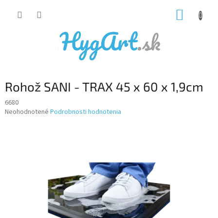
Prejsť
NÁKUP
na
obsah
KOŠÍK
Rohož SANI - TRAX 45 x 60 x 1,9cm
6680
Priemerné
Neohodnotené
Podrobnosti hodnotenia
hodnotenie
produktu
je
0,0
z
5
hviezdičiek.