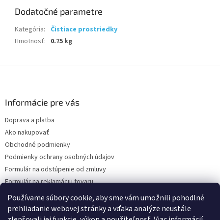
Dodatočné parametre
Kategória
:
Čistiace prostriedky
Hmotnosť
:
0.75 kg
Z
á
p
ä
Informácie pre vás
t
Doprava a platba
i
Ako nakupovať
e
Obchodné podmienky
Podmienky ochrany osobných údajov
Formulár na odstúpenie od zmluvy
Formulár na reklamáciu tovaru
Kontakty
Používame súbory cookie, aby sme vám umožnili pohodlné
prehliadanie webovej stránky a vďaka analýze neustále
zlepšovali jej funkcie, výkon a použiteľnosť.
Viac informácií