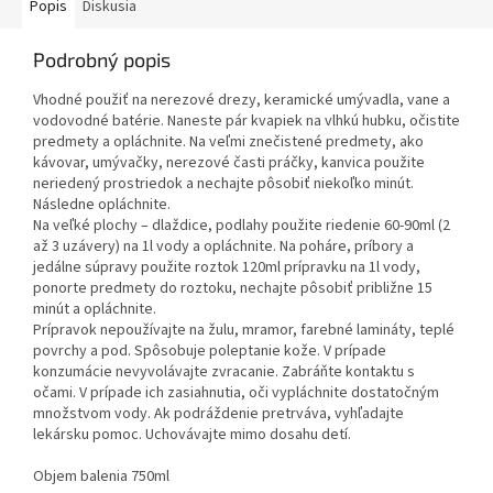
Popis
Diskusia
Podrobný popis
Vhodné použiť na nerezové drezy, keramické umývadla, vane a
vodovodné batérie. Naneste pár kvapiek na vlhkú hubku, očistite
predmety a opláchnite. Na veľmi znečistené predmety, ako
kávovar, umývačky, nerezové časti práčky, kanvica použite
neriedený prostriedok a nechajte pôsobiť niekoľko minút.
Následne opláchnite.
Na veľké plochy – dlaždice, podlahy použite riedenie 60-90ml (2
až 3 uzávery) na 1l vody a opláchnite. Na poháre, príbory a
jedálne súpravy použite roztok 120ml prípravku na 1l vody,
ponorte predmety do roztoku, nechajte pôsobiť približne 15
minút a opláchnite.
Prípravok nepoužívajte na žulu, mramor, farebné lamináty, teplé
povrchy a pod. Spôsobuje poleptanie kože. V prípade
konzumácie nevyvolávajte zvracanie. Zabráňte kontaktu s
očami. V prípade ich zasiahnutia, oči vypláchnite dostatočným
množstvom vody. Ak podráždenie pretrváva, vyhľadajte
lekársku pomoc. Uchovávajte mimo dosahu detí.
Objem balenia 750ml