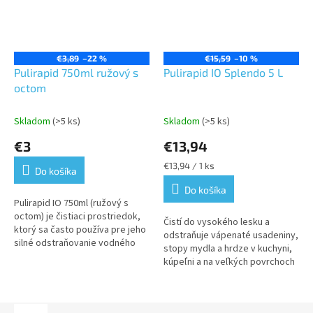
€3,89
–22 %
€15,59
–10 %
Pulirapid 750ml ružový s
Pulirapid IO Splendo 5 L
octom
Skladom
(>5 ks)
Skladom
(>5 ks)
€3
€13,94
Jednotková
€13,94 / 1 ks
Do košíka
cena:
Do košíka
Pulirapid IO 750ml (ružový s
octom) je čistiaci prostriedok,
Čistí do vysokého lesku a
ktorý sa často používa pre jeho
odstraňuje vápenaté usadeniny,
silné odstraňovanie vodného
stopy mydla a hrdze v kuchyni,
kameňa a mastnoty. Ružová
kúpeľni a na veľkých povrchoch
verzia s octom je určená na...