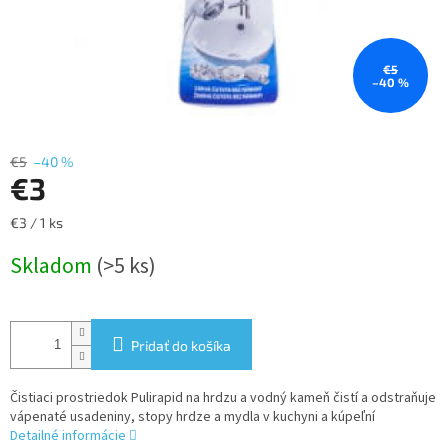
€5
–40 %
€5
–40 %
€3
Jednotková
€3 / 1 ks
cena:
Skladom
(>5 ks)
Pridať do košíka
Čistiaci prostriedok Pulirapid na hrdzu a vodný kameň čistí a odstraňuje
vápenaté usadeniny, stopy hrdze a mydla v kuchyni a kúpeľní
Detailné informácie