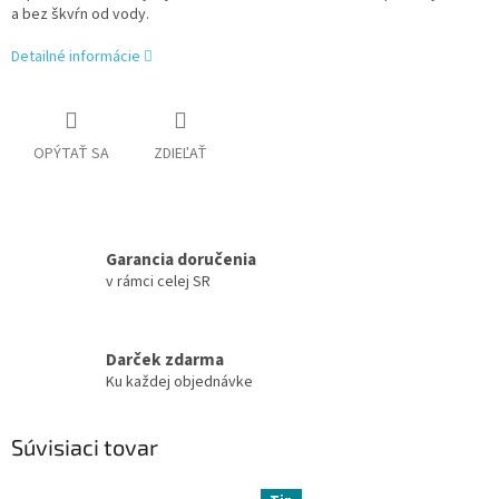
a bez škvŕn od vody.
Detailné informácie
OPÝTAŤ SA
ZDIEĽAŤ
Garancia doručenia
v rámci celej SR
Darček zdarma
Ku každej objednávke
Súvisiaci tovar