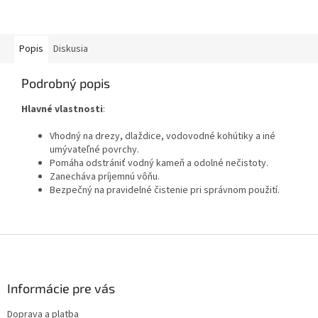
kúpeľní
Popis
Diskusia
Podrobný popis
Hlavné vlastnosti
:
Vhodný na drezy, dlaždice, vodovodné kohútiky a iné
umývateľné povrchy.
Pomáha odstrániť vodný kameň a odolné nečistoty.
Zanecháva príjemnú vôňu.
Bezpečný na pravidelné čistenie pri správnom použití.
Z
á
p
ä
Informácie pre vás
t
Doprava a platba