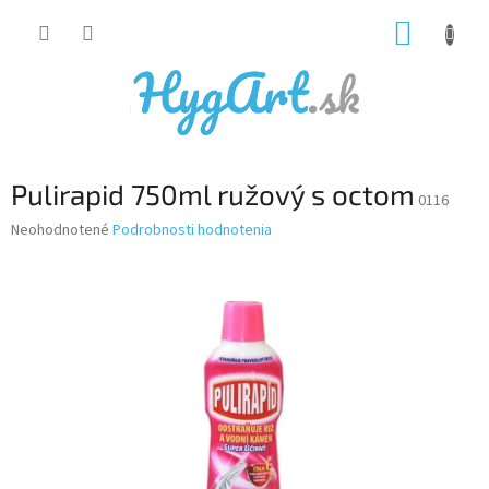
Prejsť
NÁKUP
na
obsah
KOŠÍK
Pulirapid 750ml ružový s octom
0116
Priemerné
Neohodnotené
Podrobnosti hodnotenia
hodnotenie
produktu
je
0,0
z
5
hviezdičiek.