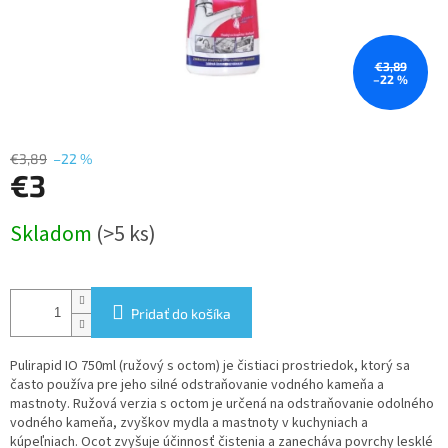
€3,89
–22 %
€3,89
–22 %
€3
Jednotková
Skladom
(>5 ks)
cena:
Pridať do košíka
Pulirapid IO 750ml (ružový s octom) je čistiaci prostriedok, ktorý sa
často používa pre jeho silné odstraňovanie vodného kameňa a
mastnoty. Ružová verzia s octom je určená na odstraňovanie odolného
vodného kameňa, zvyškov mydla a mastnoty v kuchyniach a
kúpeľniach. Ocot zvyšuje účinnosť čistenia a zanecháva povrchy lesklé