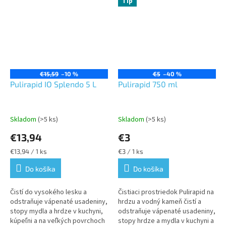
Tip
€15,59
–10 %
€5
–40 %
Pulirapid IO Splendo 5 L
Pulirapid 750 ml
Skladom
(>5 ks)
Skladom
(>5 ks)
€13,94
€3
Jednotková
Jednotková
€13,94 / 1 ks
€3 / 1 ks
cena:
cena:
Do košíka
Do košíka
Čistí do vysokého lesku a
Čistiaci prostriedok Pulirapid na
odstraňuje vápenaté usadeniny,
hrdzu a vodný kameň čistí a
stopy mydla a hrdze v kuchyni,
odstraňuje vápenaté usadeniny,
kúpeľni a na veľkých povrchoch
stopy hrdze a mydla v kuchyni a