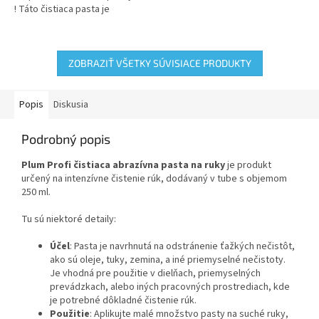
! Táto čistiaca pasta je
odolných nečistôt, ako sú olej,
navrhnutá pre intenzívne a
sadze, hrdza, prach, mazut,
efektívne čistenie rúk v
guma a...
pracovných...
ZOBRAZIŤ VŠETKY SÚVISIACE PRODUKTY
Popis
Diskusia
Podrobný popis
Plum Profi čistiaca abrazívna pasta na ruky
je produkt
určený na intenzívne čistenie rúk, dodávaný v tube s objemom
250 ml.
Tu sú niektoré detaily:
Účel
: Pasta je navrhnutá na odstránenie ťažkých nečistôt,
ako sú oleje, tuky, zemina, a iné priemyselné nečistoty.
Je vhodná pre použitie v dielňach, priemyselných
prevádzkach, alebo iných pracovných prostrediach, kde
je potrebné dôkladné čistenie rúk.
Použitie
: Aplikujte malé množstvo pasty na suché ruky,