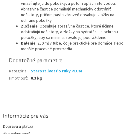
vmasírujte ju do pokožky, a potom opláchnite vodou.
Abrazívne častice pomáhajú mechanicky odstrániť
nečistoty, pričom pasta zároveň obsahuje zložky na
ochranu pokožky.
Zloženie
: Obsahuje abrazívne častice, ktoré účinne
odstraňujú nečistoty, a zložky na hydratáciu a ochranu
pokožky, aby sa minimalizovalo jej podráždenie.
Balenie
: 250 ml v tube, čo je praktické pre domáce alebo
menšie pracovné prostredia.
Dodatočné parametre
Kategória
:
Starostlivosť o ruky PLUM
Hmotnosť
:
0.3 kg
Z
á
p
ä
Informácie pre vás
t
Doprava a platba
i
Ako nakupovať