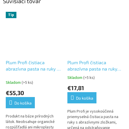
Súvisiaci tovar
Tip
Plum Profi čistiaca
Plum Profi čistiaca
abrazívna pasta na ruky 5
abrazívna pasta na ruky
l bandaska
1400 ml bag in box
Skladom
(>5 ks)
Priemerné
Skladom
(>5 ks)
hodnotenie
€17,81
produktu
€55,30
je
Do košíka
5,0
Do košíka
z
5
Plum Profi je vysokoúčinná
Produkt na báze prírodných
hviezdičiek.
priemyselná čistiaca pasta na
látok. Neobsahuje organické
ruky s abrazívnymi zložkami,
rozpúšťadlá ani mikroplasty
určená na odstraňovanie