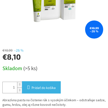
€10,99
–26 %
€10,99
–26 %
€8,10
Jednotková
Skladom
(>5 ks)
cena:
Pridať do košíka
Abrazívna pasta na čistenie rúk s vysokým účinkom – odstraňuje sadze,
gumu, hrdzu, olej aj rôzne kovové nečistoty.