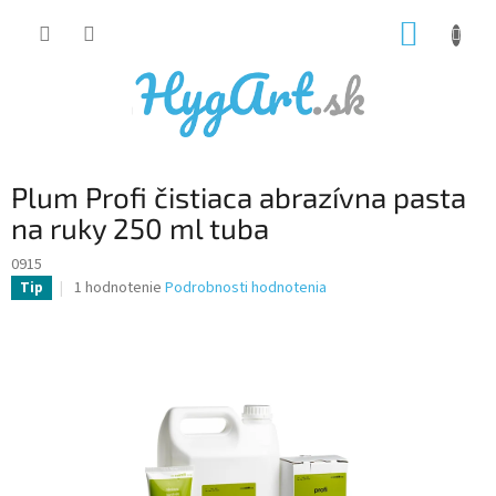
Prejsť
NÁKUP
na
obsah
KOŠÍK
Plum Profi čistiaca abrazívna pasta
na ruky 250 ml tuba
0915
Priemerné
1 hodnotenie
Podrobnosti hodnotenia
Tip
hodnotenie
produktu
je
5,0
z
5
hviezdičiek.