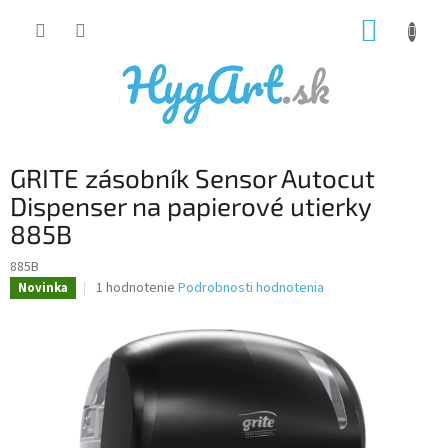
Prejsť
NÁKUP
na
obsah
KOŠÍK
GRITE zásobník Sensor Autocut
Dispenser na papierové utierky
885B
885B
Priemerné
1 hodnotenie
Podrobnosti hodnotenia
Novinka
hodnotenie
produktu
je
5,0
z
5
hviezdičiek.