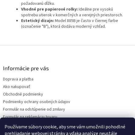
požadovanú dĺžku.
Vhodné pre papierové rolky:
Ideálne pre vysokú
spotrebu utierok v komerčných a verejných priestoroch.
Estetický dizajn:
Model 885B je často v čiernej farbe
(označenie "B"), ktorá dodáva moderný vzhľad.
Z
á
p
ä
Informácie pre vás
t
Doprava a platba
i
Ako nakupovať
e
Obchodné podmienky
Podmienky ochrany osobných údajov
Formulár na odstúpenie od zmluvy
Formulár na reklamáciu tovaru
Kontakty
Používame súbory cookie, aby sme vám umožnili pohodlné
prehliadanie webovej stránky a vďaka analýze neustále