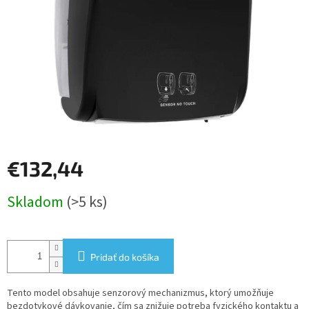
€132,44
Jednotková
Skladom
(>5 ks)
cena:
Pridať do košíka
Tento model obsahuje senzorový mechanizmus, ktorý umožňuje
bezdotykové dávkovanie, čím sa znižuje potreba fyzického kontaktu a