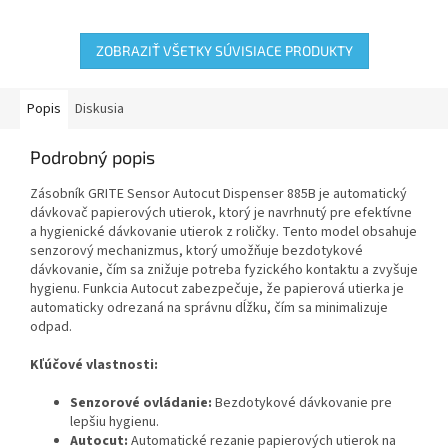
dotyku s dávkovačom. Často...
použití. Materiál: 100%...
ZOBRAZIŤ VŠETKY SÚVISIACE PRODUKTY
Popis
Diskusia
Podrobný popis
Zásobník GRITE Sensor Autocut Dispenser 885B je automatický
dávkovač papierových utierok, ktorý je navrhnutý pre efektívne
a hygienické dávkovanie utierok z roličky. Tento model obsahuje
senzorový mechanizmus, ktorý umožňuje bezdotykové
dávkovanie, čím sa znižuje potreba fyzického kontaktu a zvyšuje
hygienu. Funkcia Autocut zabezpečuje, že papierová utierka je
automaticky odrezaná na správnu dĺžku, čím sa minimalizuje
odpad.
Kľúčové vlastnosti:
Senzorové ovládanie:
Bezdotykové dávkovanie pre
lepšiu hygienu.
Autocut:
Automatické rezanie papierových utierok na