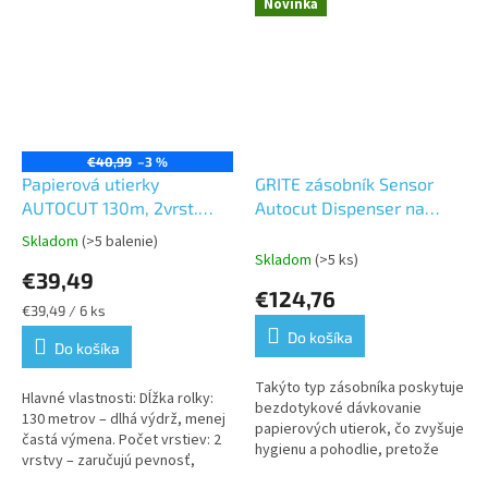
Novinka
€40,99
–3 %
Papierová utierky
GRITE zásobník Sensor
AUTOCUT 130m, 2vrst.
Autocut Dispenser na
100% celulóza 6ks/bal.
papierové utierky 885W
Skladom
(>5 balenie)
Priemerné
Skladom
(>5 ks)
hodnotenie
€39,49
produktu
€124,76
je
Jednotková
€39,49 / 6 ks
5,0
cena:
Do košíka
z
Do košíka
5
Takýto typ zásobníka poskytuje
hviezdičiek.
Hlavné vlastnosti: Dĺžka rolky:
bezdotykové dávkovanie
130 metrov – dlhá výdrž, menej
papierových utierok, čo zvyšuje
častá výmena. Počet vrstiev: 2
hygienu a pohodlie, pretože
vrstvy – zaručujú pevnosť,
minimalizuje potrebu fyzického
vysokú savosť a komfort pri