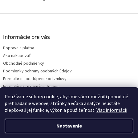
Z
á
p
ä
Informácie pre vás
t
Doprava a platba
i
Ako nakupovať
e
Obchodné podmienky
Podmienky ochrany osobných údajov
Formulár na odstúpenie od zmluvy
Formulár na reklamáciu tovaru
Kontakty
Používame súbory cookie, aby sme vám umožnili pohodlné
prehliadanie webovej stránky a vďaka analýze neustále
zlepšovali jej funkcie, výkon a použiteľnosť.
Viac informácií
Vytvoril Shoptet
Nastavenie