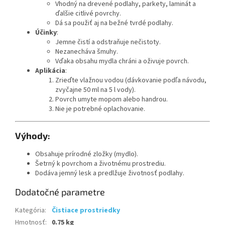
Vhodný na drevené podlahy, parkety, laminát a
ďalšie citlivé povrchy.
Dá sa použiť aj na bežné tvrdé podlahy.
Účinky
:
Jemne čistí a odstraňuje nečistoty.
Nezanecháva šmuhy.
Vďaka obsahu mydla chráni a oživuje povrch.
Aplikácia
:
Zrieďte vlažnou vodou (dávkovanie podľa návodu,
zvyčajne 50 ml na 5 l vody).
Povrch umyte mopom alebo handrou.
Nie je potrebné oplachovanie.
Výhody:
Obsahuje prírodné zložky (mydlo).
Šetrný k povrchom a životnému prostrediu.
Dodáva jemný lesk a predlžuje životnosť podlahy.
Dodatočné parametre
Kategória
:
Čistiace prostriedky
Hmotnosť
:
0.75 kg