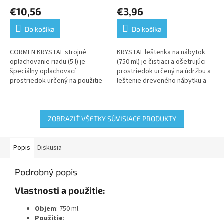
€10,56
€3,96
Do košíka
Do košíka
CORMEN KRYSTAL strojné
KRYSTAL leštenka na nábytok
oplachovanie riadu (5 l) je
(750 ml) je čistiaci a ošetrujúci
špeciálny oplachovací
prostriedok určený na údržbu a
prostriedok určený na použitie
leštenie dreveného nábytku a
v priemyselných umývačkách
povrchov. Pomáha zachovať
riadu. Zabezpečuje efektívne
prirodzený vzhľad nábytku,...
sušenie,...
ZOBRAZIŤ VŠETKY SÚVISIACE PRODUKTY
Popis
Diskusia
Podrobný popis
Vlastnosti a použitie:
Objem
: 750 ml.
Použitie
: