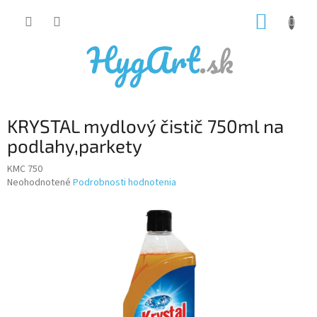
Prejsť
NÁKUP
na
obsah
KOŠÍK
KRYSTAL mydlový čistič 750ml na
podlahy,parkety
KMC 750
Priemerné
Neohodnotené
Podrobnosti hodnotenia
hodnotenie
produktu
je
0,0
z
5
hviezdičiek.