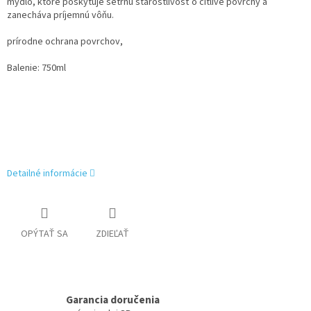
mydlo, ktoré poskytuje šetrnú starostlivosť o citlivé povrchy a
zanecháva príjemnú vôňu.
prírodne ochrana povrchov,
Balenie: 750ml
Detailné informácie
OPÝTAŤ SA
ZDIEĽAŤ
Garancia doručenia