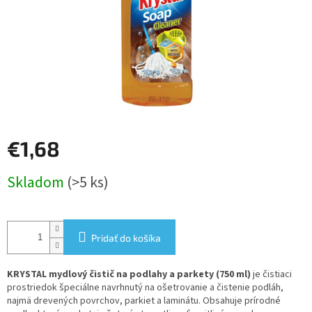
€1,68
Jednotková
Skladom
(>5 ks)
cena:
Pridať do košíka
KRYSTAL mydlový čistič na podlahy a parkety (750 ml)
je čistiaci
prostriedok špeciálne navrhnutý na ošetrovanie a čistenie podláh,
najmä drevených povrchov, parkiet a laminátu. Obsahuje prírodné