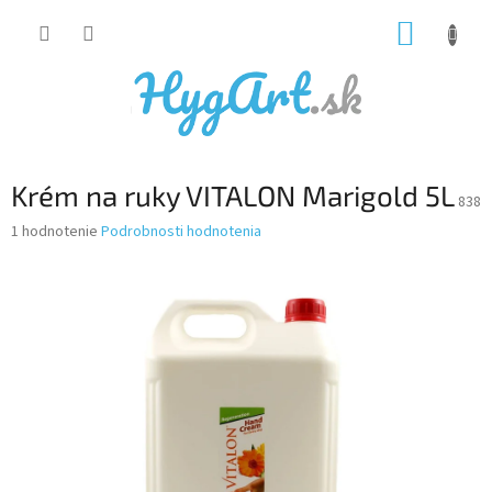
Prejsť
NÁKUP
na
obsah
KOŠÍK
Krém na ruky VITALON Marigold 5L
838
Priemerné
1 hodnotenie
Podrobnosti hodnotenia
hodnotenie
produktu
je
5,0
z
5
hviezdičiek.