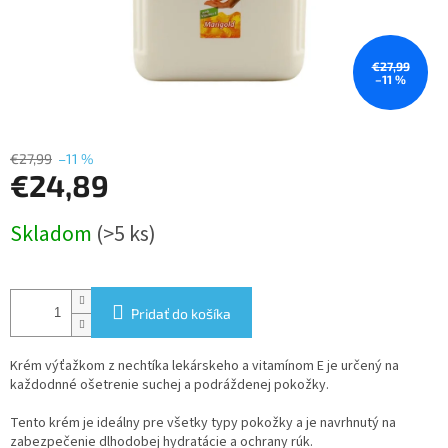
€27,99
–11 %
€27,99
–11 %
€24,89
Jednotková
Skladom
(>5 ks)
cena:
Pridať do košíka
Krém výťažkom z nechtíka lekárskeho a vitamínom E je určený na
každodnné ošetrenie suchej a podráždenej pokožky.
Tento krém je ideálny pre všetky typy pokožky a je navrhnutý na
zabezpečenie dlhodobej hydratácie a ochrany rúk.