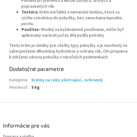
Pomáha pri prevencii a liečbe suchých, drsných a
popraskaných rúk.
Textúra:
Krém má ľahkú a nemastnú textúru, ktorá sa
rýchlo vstrebáva do pokožky, bez zanechania lepivého
pocitu.
Použitie:
Vhodný na každodenné používanie, môže byť
aplikovaný viackrát počas dňa podľa potreby.
Tento krém je ideálny pre všetky typy pokožky a je navrhnutý na
zabezpečenie dlhodobej hydratácie a ochrany rúk, čím prispieva
k udržaniu zdravia pokožky v náročných podmienkach.
Dodatočné parametre
Kategória
:
Krémy na ruky ošetrujúci, ochranný
Hmotnosť
:
5 kg
Z
á
p
ä
Informácie pre vás
t
Doprava a platba