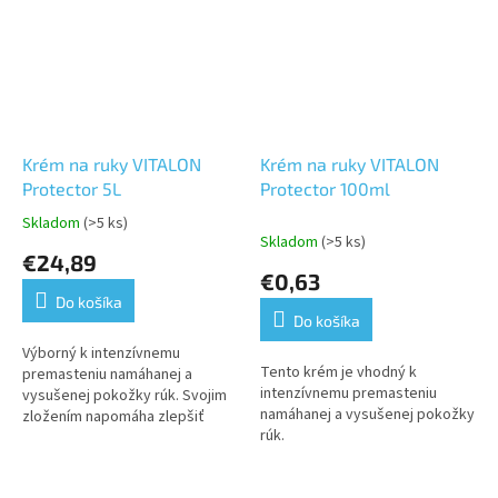
Krém na ruky VITALON
Krém na ruky VITALON
Protector 5L
Protector 100ml
Skladom
(>5 ks)
Priemerné
Skladom
(>5 ks)
hodnotenie
€24,89
produktu
€0,63
je
Do košíka
5,0
Do košíka
z
5
Výborný k intenzívnemu
Tento krém je vhodný k
hviezdičiek.
premasteniu namáhanej a
intenzívnemu premasteniu
vysušenej pokožky rúk. Svojim
namáhanej a vysušenej pokožky
zložením napomáha zlepšiť
rúk.
pružnosť a vláčnosť kože,
podporuje jej regeneráciu a
bariérové vlastnosti.