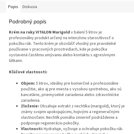
Popis
Diskusia
Podrobný popis
Krém na ruky VITALON Marigold
v balení 5 litrov je
profesionálny produkt určený na intenzívnu starostlivosť o
pokožku rúk. Tento krém je obzvlášť vhodný pre pravidelné
používanie v pracovných prostrediach, kde je pokožka
vystavená častému umývaniu alebo kontaktu s agresívnymi
látkami.
Kľúčové vlastnosti:
Objem:
5 litrov, ideálny pre komerčné a profesionálne
použitie, ako aj pre miesta s vysokou spotrebou, ako sú
kancelárie, priemyselné zariadenia alebo zdravotnícke
zariadenia.
Zloženie:
Obsahuje extrakt z nechtíka (marigold), ktorý je
známy svojimi upokojujúcimi, hojivými a regeneračnými
vlastnosťami. Nechtík pomáha zmierniť podráždenie a
podporuje regeneráciu pokožky.
Vlastnosti:
Hydratuje, vyživuje a ochraňuje pokožku rúk.