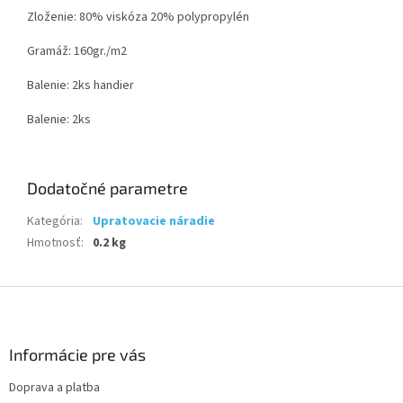
Zloženie: 80% viskóza 20% polypropylén
Gramáž: 160gr./m2
Balenie: 2ks handier
Balenie: 2ks
Dodatočné parametre
Kategória
:
Upratovacie náradie
Hmotnosť
:
0.2 kg
Z
á
p
ä
Informácie pre vás
t
Doprava a platba
i