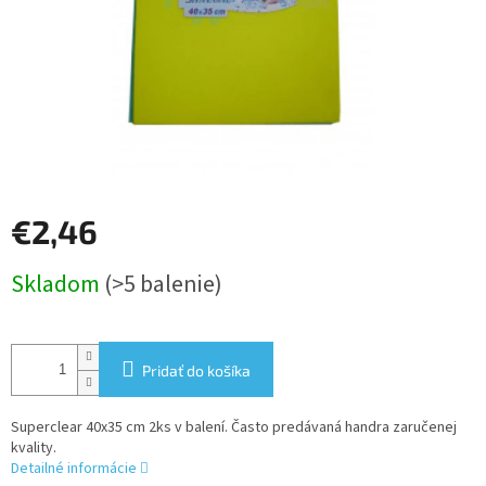
€2,46
Jednotková
Skladom
(>5 balenie)
cena:
Pridať do košíka
Superclear 40x35 cm 2ks v balení. Často predávaná handra zaručenej
kvality.
Detailné informácie