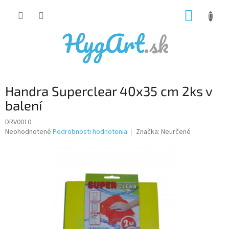
Prejsť
NÁKUP
na
obsah
KOŠÍK
Handra Superclear 40x35 cm 2ks v
balení
DRV0010
Priemerné
Neohodnotené
Podrobnosti hodnotenia
Značka:
Neurčené
hodnotenie
produktu
je
0,0
z
5
hviezdičiek.