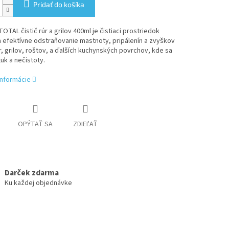
Pridať do košíka
OTAL čistič rúr a grilov 400ml je čistiaci prostriedok
 efektívne odstraňovanie mastnoty, pripálenín a zvyškov
úr, grilov, roštov, a ďalších kuchynských povrchov, kde sa
uk a nečistoty.
informácie
OPÝTAŤ SA
ZDIEĽAŤ
Darček zdarma
Ku každej objednávke