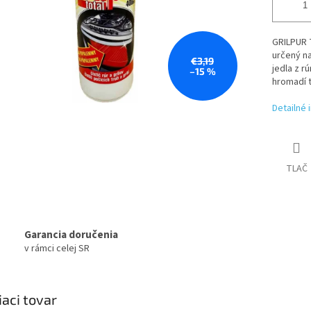
GRILPUR T
určený na
€3,19
jedla z r
–15 %
hromadí t
Detailné 
TLAČ
Garancia doručenia
v rámci celej SR
iaci tovar