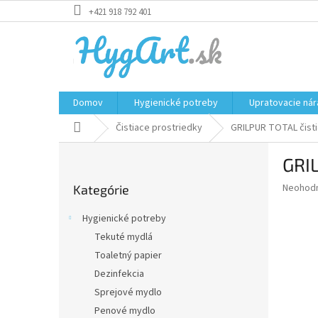
Prejsť
+421 918 792 401
na
obsah
Domov
Hygienické potreby
Upratovacie nár
Domov
Čistiace prostriedky
GRILPUR TOTAL čistič
B
GRIL
o
Preskočiť
č
Priemer
Neohod
Kategórie
kategórie
n
hodnote
ý
produkt
Hygienické potreby
p
je
Tekuté mydlá
0,0
a
z
Toaletný papier
n
5
e
Dezinfekcia
hviezdič
l
Sprejové mydlo
Penové mydlo