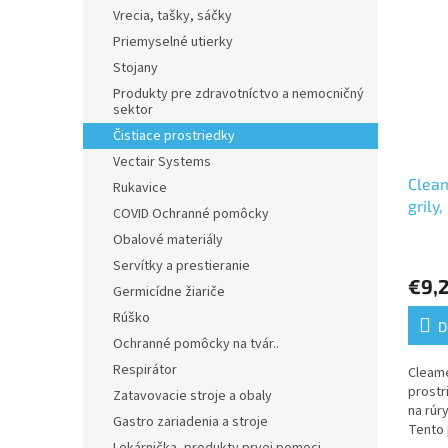
Vrecia, tašky, sáčky
Priemyselné utierky
Stojany
Produkty pre zdravotníctvo a nemocničný
sektor
Čistiace prostriedky
Vectair Systems
Cleam
Rukavice
grily,
COVID Ochranné pomôcky
Obalové materiály
Priem
Servítky a prestieranie
hodno
€9,
produ
Germicídne žiariče
je
Rúško
5,0
D
Ochranné pomôcky na tvár..
z
5
Respirátor
Cleame
hviezd
prostr
Zatavovacie stroje a obaly
na rúry
Gastro zariadenia a stroje
Tento 