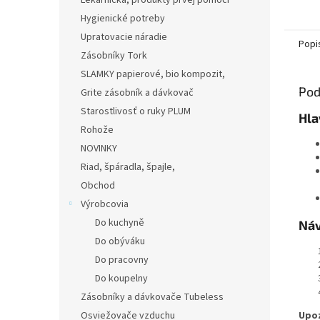
Lekárnička, produkty prvej pomoci
odstra
pripále
Hygienické potreby
nečistô
Upratovacie náradie
Popi
Zásobníky Tork
SLAMKY papierové, bio kompozit,
Pod
Grite zásobník a dávkovač
Starostlivosť o ruky PLUM
Hla
Rohože
NOVINKY
Riad, špáradla, špajle,
Obchod
Výrobcovia
Do kuchyně
Náv
Do obýváku
Do pracovny
Do koupelny
Zásobníky a dávkovače Tubeless
Osviežovače vzduchu
Upo