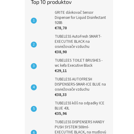
Top 10 produktov
GRITE dávkovač Sensor
Dispenser for Liquid Disinfectant
928B
€78,70
TUBELESS AutoFresh SMART-
EXECUTIVE BLACK na
osviežovače vzduchu
€38,90
TUBELEES TOILET BRUSHES -
wc kefa Executive Black
€29,11
TUBELESS AUTOFRESH
DISPENSERS-SMAR-ICE BLUE na
osviežovače vzduchu
€38,33
TUBELESS kôš na odpadky ICE
BLUE 43L
€35,96
TUBELESS DISPENSERS HANDY
PUSH SYSTEM 500ml-
EXECUTIVE BLACK, na mydlovú