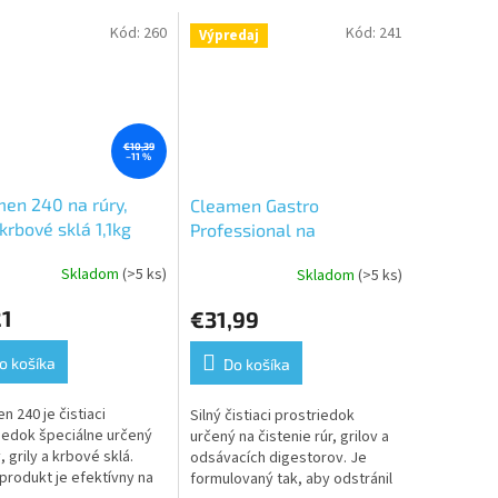
Kód:
260
Kód:
241
Výpredaj
€10,39
–11 %
en 240 na rúry,
Cleamen Gastro
 krbové sklá 1,1kg
Professional na
rúry,konvektomaty a grily
Skladom
(>5 ks)
Skladom
(>5 ks)
erné
Priemerné
5,5kg
tenie
hodnotenie
21
€31,99
ktu
produktu
je
5,0
o košíka
Do košíka
z
5
n 240 je čistiaci
Silný čistiaci prostriedok
ičiek.
hviezdičiek.
iedok špeciálne určený
určený na čistenie rúr, grilov a
, grily a krbové sklá.
odsávacích digestorov. Je
produkt je efektívny na
formulovaný tak, aby odstránil