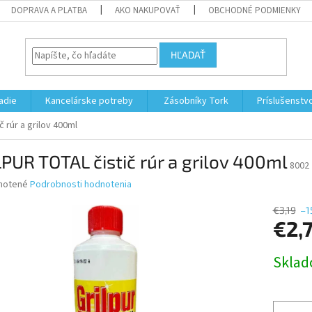
DOPRAVA A PLATBA
AKO NAKUPOVAŤ
OBCHODNÉ PODMIENKY
HĽADAŤ
adie
Kancelárske potreby
Zásobníky Tork
Príslušenstv
 rúr a grilov 400ml
PUR TOTAL čistič rúr a grilov 400ml
8002
né
notené
Podrobnosti hodnotenia
nie
u
€3,19
–1
€2,
Jednotk
Skla
cena:
iek.