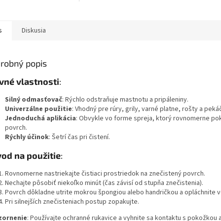
ňovanie mastnoty,
mastnotu, pripálené zvyšky
nín a iných silných
jedla a iné odolné nečistoty...
t,...
s
Diskusia
robný popis
vné vlastnosti
:
Silný odmasťovač
: Rýchlo odstraňuje mastnotu a pripáleniny.
Univerzálne použitie
: Vhodný pre rúry, grily, varné platne, rošty a peká
Jednoduchá aplikácia
: Obvykle vo forme spreja, ktorý rovnomerne po
povrch.
Rýchly účinok
: Šetrí čas pri čistení.
od na použitie
:
Rovnomerne nastriekajte čistiaci prostriedok na znečistený povrch.
Nechajte pôsobiť niekoľko minút (čas závisí od stupňa znečistenia).
Povrch dôkladne utrite mokrou špongiou alebo handričkou a opláchnite 
Pri silnejších znečisteniach postup zopakujte.
zornenie
: Používajte ochranné rukavice a vyhnite sa kontaktu s pokožkou 