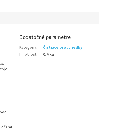
Dodatočné parametre
Kategória
:
Čistiace prostriedky
Hmotnosť
:
0.4 kg
če.
kryje
vodou.
a očami.