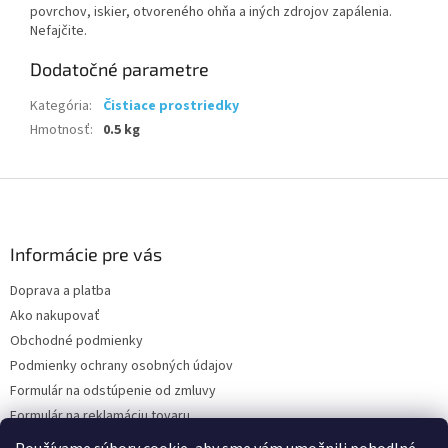
povrchov, iskier, otvoreného ohňa a iných zdrojov zapálenia.
Nefajčite.
Dodatočné parametre
Kategória
:
Čistiace prostriedky
Hmotnosť
:
0.5 kg
Z
á
p
ä
Informácie pre vás
t
Doprava a platba
i
Ako nakupovať
e
Obchodné podmienky
Podmienky ochrany osobných údajov
Formulár na odstúpenie od zmluvy
Formulár na reklamáciu tovaru
Kontakty