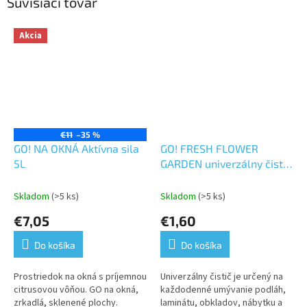
Súvisiaci tovar
Akcia
€11
–35 %
GO! NA OKNÁ Aktívna sila
GO! FRESH FLOWER
5L
GARDEN univerzálny čistič
1L
Skladom
(>5 ks)
Skladom
(>5 ks)
€7,05
€1,60
Do košíka
Do košíka
Prostriedok na okná s príjemnou
Univerzálny čistič je určený na
citrusovou vôňou. GO na okná,
každodenné umývanie podláh,
zrkadlá, sklenené plochy.
laminátu, obkladov, nábytku a