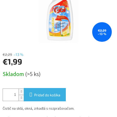
€2,29
–13 %
€2,29
–13 %
€1,99
Jednotková
Skladom
(>5 ks)
cena:
Pridať do košíka
Čistič na sklá, okná, zrkadlá s rozprašovačom.