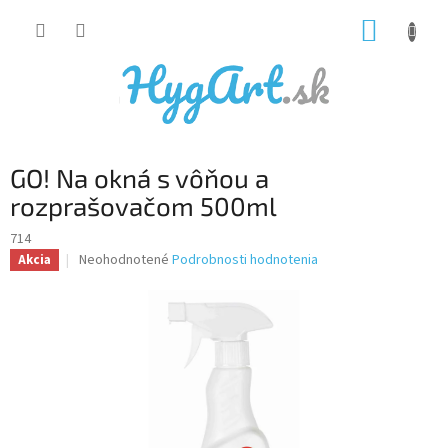
Prejsť
NÁKUP
na
obsah
KOŠÍK
GO! Na okná s vôňou a
rozprašovačom 500ml
714
Priemerné
Neohodnotené
Podrobnosti hodnotenia
Akcia
hodnotenie
produktu
je
0,0
z
5
hviezdičiek.