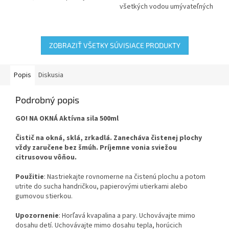
všetkých vodou umývateľných
plôch a povrchov.
ZOBRAZIŤ VŠETKY SÚVISIACE PRODUKTY
Popis
Diskusia
Podrobný popis
GO! NA OKNÁ Aktívna sila 500ml
Čistič na okná, sklá, zrkadlá. Zanecháva čistenej plochy
vždy zaručene bez šmúh. Príjemne vonia sviežou
citrusovou vôňou.
Použitie
: Nastriekajte rovnomerne na čistenú plochu a potom
utrite do sucha handričkou, papierovými utierkami alebo
gumovou stierkou.
Upozornenie
: Horľavá kvapalina a pary. Uchovávajte mimo
dosahu detí. Uchovávajte mimo dosahu tepla, horúcich