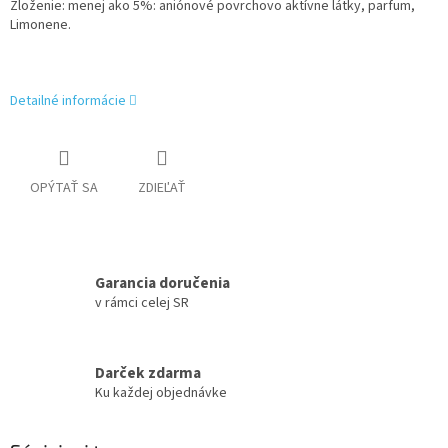
Zloženie
: menej ako 5%: aniónové povrchovo aktívne látky, parfum,
Limonene.
Detailné informácie
OPÝTAŤ SA
ZDIEĽAŤ
Garancia doručenia
v rámci celej SR
Darček zdarma
Ku každej objednávke