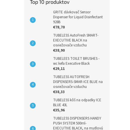
Top 10 produktov
GRITE dávkovač Sensor
Dispenser for Liquid Disinfectant
928B
€78,70
TUBELESS AutoFresh SMART-
EXECUTIVE BLACK na
osviežovače vzduchu
€38,90
TUBELEES TOILET BRUSHES -
wc kefa Executive Black
€29,11
TUBELESS AUTOFRESH
DISPENSERS-SMAR-ICE BLUE na
osviežovače vzduchu
€38,33
TUBELESS kôš na odpadky ICE
BLUE 43L
€35,96
TUBELESS DISPENSERS HANDY
PUSH SYSTEM 500ml-
EXECUTIVE BLACK, na mydlovú