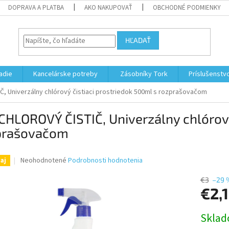
DOPRAVA A PLATBA
AKO NAKUPOVAŤ
OBCHODNÉ PODMIENKY
HĽADAŤ
adie
Kancelárske potreby
Zásobníky Tork
Príslušenstv
, Univerzálny chlórový čistiaci prostriedok 500ml s rozprašovačom
CHLOROVÝ ČISTIČ, Univerzálny chlórový
prašovačom
Priemerné
Neohodnotené
Podrobnosti hodnotenia
aj
hodnotenie
produktu
€3
–29 
je
€2,
0,0
z
Jednotk
Skla
5
cena:
hviezdičiek.