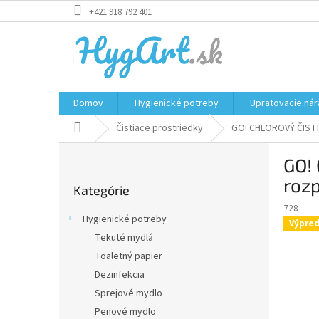
Prejsť
+421 918 792 401
na
obsah
Domov
Hygienické potreby
Upratovacie nár
Domov
Čistiace prostriedky
GO! CHLOROVÝ ČISTIČ
B
GO! 
o
Preskočiť
č
roz
Kategórie
kategórie
n
728
ý
Hygienické potreby
Výpred
p
Tekuté mydlá
a
Toaletný papier
n
e
Dezinfekcia
l
Sprejové mydlo
Penové mydlo