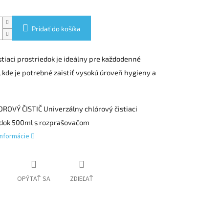
Pridať do košíka
stiaci prostriedok je ideálny pre každodenné
, kde je potrebné zaistiť vysokú úroveň hygieny a
ROVÝ ČISTIČ Univerzálny chlórový čistiaci
edok 500ml s rozprašovačom
informácie
OPÝTAŤ SA
ZDIEĽAŤ