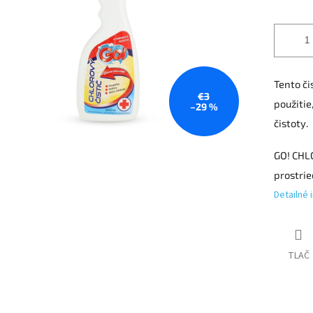
T
ento či
€3
použitie
–29 %
čistoty.
GO! CHLO
prostri
Detailné 
TLAČ