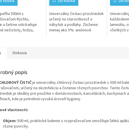
o košíka
Do košíka
Do ko
peľňa 500ml s
Univerzálny čistiaci prostriedok
Univerzálny
ašovačom Rýchlo,
určený na starostlivosť o
každodenn
ne a šetrne odstraňuje
nábytok a podlahy. Zloženie:
laminátu, 
é nečistoty, hrdzu,
menej ako 5%: aniónové
všetkých 
kameň a zvyšky mydla.
povrchovo aktívne látky,
plôch a po
kúpeľni dodá lesk a
neiónové povrchovo aktívne
u, zanechá príjemnú...
látky, EDTA a...
s
Diskusia
robný popis
CHLOROVÝ ČISTIČ
je univerzálny chlórový čistiaci prostriedok v 500 ml bale
rašovačom, určený na dezinfekciu a čistenie rôznych povrchov. Tento čisti
triedok je ideálny pre použitie v domácnostiach, kanceláriách, kuchyniach a
ľniach, kde je potrebná vysoká úroveň hygieny.
ové vlastnosti:
Objem:
500 ml, praktické balenie s rozprašovačom umožňuje ľahkú apliká
rôzne povrchy.