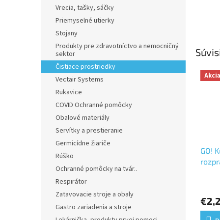
Vrecia, tašky, sáčky
Priemyselné utierky
Stojany
Produkty pre zdravotníctvo a nemocničný
Súvis
sektor
Čistiace prostriedky
Akci
Vectair Systems
Rukavice
COVID Ochranné pomôcky
Obalové materiály
Servítky a prestieranie
Germicídne žiariče
GO! K
Rúško
rozp
Ochranné pomôcky na tvár..
Respirátor
Zatavovacie stroje a obaly
€2,
Gastro zariadenia a stroje