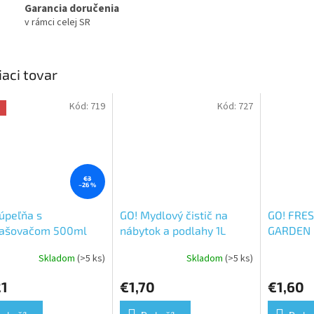
Garancia doručenia
v rámci celej SR
iaci tovar
Kód:
719
Kód:
727
a
€3
–26 %
úpeľňa s
GO! Mydlový čistič na
GO! FRE
rašovačom 500ml
nábytok a podlahy 1L
GARDEN u
čistič 1L
Skladom
(>5 ks)
Skladom
(>5 ks)
21
€1,70
€1,60