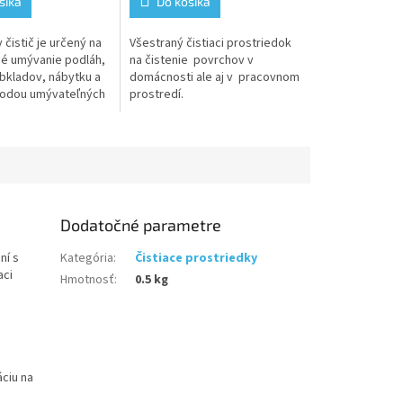
šíka
Do košíka
 čistič je určený na
Všestraný čistiaci prostriedok
é umývanie podláh,
na čistenie povrchov v
obkladov, nábytku a
domácnosti ale aj v pracovnom
vodou umývateľných
prostredí.
vrchov.
Dodatočné parametre
ní s
Kategória
:
Čistiace prostriedky
aci
Hmotnosť
:
0.5 kg
ciu na