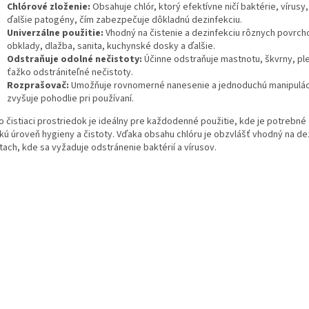
Chlórové zloženie:
Obsahuje chlór, ktorý efektívne ničí baktérie, vírusy
ďalšie patogény, čím zabezpečuje dôkladnú dezinfekciu.
Univerzálne použitie:
Vhodný na čistenie a dezinfekciu rôznych povrch
obklady, dlažba, sanita, kuchynské dosky a ďalšie.
Odstraňuje odolné nečistoty:
Účinne odstraňuje mastnotu, škvrny, ple
ťažko odstrániteľné nečistoty.
Rozprašovač:
Umožňuje rovnomerné nanesenie a jednoduchú manipulác
zvyšuje pohodlie pri používaní.
 čistiaci prostriedok je ideálny pre každodenné použitie, kde je potrebné 
kú úroveň hygieny a čistoty. Vďaka obsahu chlóru je obzvlášť vhodný na de
tach, kde sa vyžaduje odstránenie baktérií a vírusov.