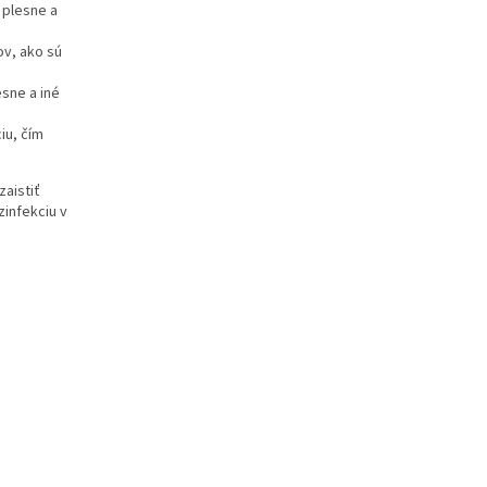
, plesne a
ov, ako sú
sne a iné
iu, čím
zaistiť
zinfekciu v