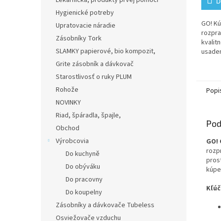
Lekárnička, produkty prvej pomoci
D
Hygienické potreby
GO! Kú
Upratovacie náradie
rozpr
Zásobníky Tork
kvalit
SLAMKY papierové, bio kompozit,
usaden
vodný 
Grite zásobník a dávkovač
Vašej 
Starostlivosť o ruky PLUM
čistot
Rohože
Popi
NOVINKY
Riad, špáradla, špajle,
Pod
Obchod
Výrobcovia
GO! 
rozp
Do kuchyně
pros
Do obýváku
kúpe
Do pracovny
Kľúč
Do koupelny
Zásobníky a dávkovače Tubeless
Osviežovače vzduchu