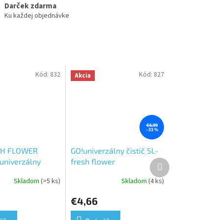
Darček zdarma
Ku každej objednávke
Kód:
832
Kód:
827
Akcia
€6,99
–33 %
SH FLOWER
GO!univerzálny čistič 5L-
niverzálny
fresh flower
Ďalší
produkt
Skladom
(>5 ks)
Skladom
(4 ks)
€4,66