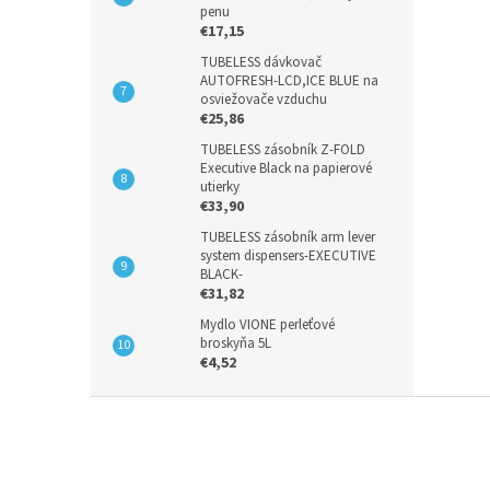
penu
€17,15
TUBELESS dávkovač
AUTOFRESH-LCD,ICE BLUE na
osviežovače vzduchu
€25,86
TUBELESS zásobník Z-FOLD
Executive Black na papierové
utierky
€33,90
TUBELESS zásobník arm lever
system dispensers-EXECUTIVE
BLACK-
€31,82
Mydlo VIONE perleťové
broskyňa 5L
€4,52
Z
á
p
ä