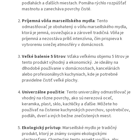
podlahách a ďalších miestach. Pomáha rýchlo rozpúšťať
mastnotu a zanecháva povrchy čisté.
Príjemná vôňa marseillského mydla
: Tento
odmastňovač je obohatený o vôňu marseillského mydla,
ktorá je jemná, osviežujúca a zároveň tradičná. Vôňa je
príjemná a nezostáva príliš intenzívna, čím prispieva k
vytvoreniu sviežej atmosféry v domácnosti.
Veľké balenie 5 litrov
: Vďaka veľkému objemu 5 litrov je
tento produkt výhodný a ekonomický. Je ideálny na
dlhodobé používanie v domácnostiach, kanceláriách
alebo profesionálnych kuchyniach, kde je potrebné
pravidelne čistiť veľké plochy.
Univerzálne použitie
: Tento univerzálny odmastňovač je
vhodný na rôzne povrchy, ako sú nerezová oceľ,
keramika, plast, sklo, kachličky a ďalšie. Môžete ho
používať na čistenie kuchynských povrchov, spotrebičov,
podláh, dverí a iných bežne znečistených miest.
Ekologický prístup
: Marseillské mydlo je tradičný
produkt, ktorý je známy svojimi ekologickými
vlastnosťami. Chanteclair tento aspekt využíva, aby