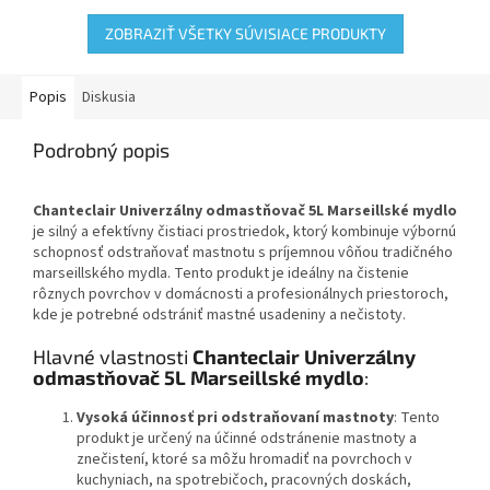
kde sa...
a...
ZOBRAZIŤ VŠETKY SÚVISIACE PRODUKTY
Popis
Diskusia
Podrobný popis
Chanteclair Univerzálny odmastňovač 5L Marseillské mydlo
je silný a efektívny čistiaci prostriedok, ktorý kombinuje výbornú
schopnosť odstraňovať mastnotu s príjemnou vôňou tradičného
marseillského mydla. Tento produkt je ideálny na čistenie
rôznych povrchov v domácnosti a profesionálnych priestoroch,
kde je potrebné odstrániť mastné usadeniny a nečistoty.
Hlavné vlastnosti
Chanteclair Univerzálny
odmastňovač 5L Marseillské mydlo
:
Vysoká účinnosť pri odstraňovaní mastnoty
: Tento
produkt je určený na účinné odstránenie mastnoty a
znečistení, ktoré sa môžu hromadiť na povrchoch v
kuchyniach, na spotrebičoch, pracovných doskách,