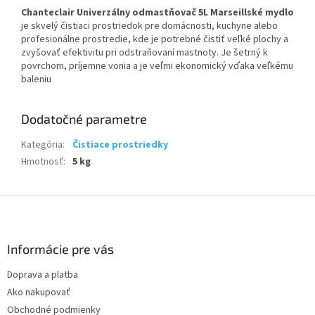
Chanteclair Univerzálny odmastňovač 5L Marseillské mydlo
je skvelý čistiaci prostriedok pre domácnosti, kuchyne alebo
profesionálne prostredie, kde je potrebné čistiť veľké plochy a
zvyšovať efektivitu pri odstraňovaní mastnoty. Je šetrný k
povrchom, príjemne vonia a je veľmi ekonomický vďaka veľkému
baleniu
Dodatočné parametre
Kategória
:
Čistiace prostriedky
Hmotnosť
:
5 kg
Z
á
p
ä
Informácie pre vás
t
Doprava a platba
i
Ako nakupovať
e
Obchodné podmienky