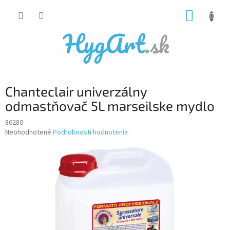
Prejsť
NÁKUP
na
obsah
KOŠÍK
Chanteclair univerzálny
odmastňovač 5L marseilske mydlo
86280
Priemerné
Neohodnotené
Podrobnosti hodnotenia
hodnotenie
produktu
je
0,0
z
5
hviezdičiek.