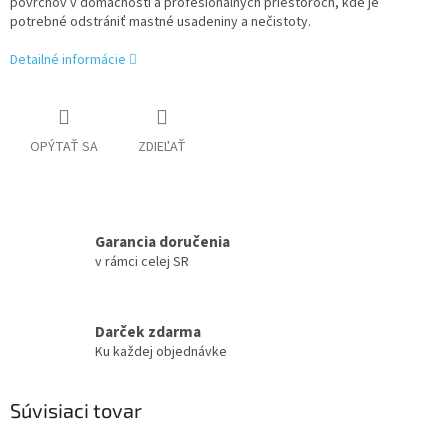
povrchov v domácnosti a profesionálnych priestoroch, kde je
potrebné odstrániť mastné usadeniny a nečistoty.
Detailné informácie
OPÝTAŤ SA
ZDIEĽAŤ
Garancia doručenia
v rámci celej SR
Darček zdarma
Ku každej objednávke
Súvisiaci tovar