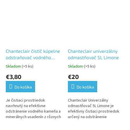
Chanteclair čistič kúpelne
Chanteclair univerzálny
odstraňovač vodného
odmastňovač 5L Limone
kameňa 625ml
Skladom
(>5 ks)
Skladom
(>5 ks)
Priemerné
Priemerné
hodnotenie
hodnotenie
€3,80
€20
produktu
produktu
je
je
Do košíka
Do košíka
5,0
5,0
z
z
5
5
Je čistiaci prostriedok
Chanteclair Univerzálny
hviezdičiek.
hviezdičiek.
navrhnutý na efektívne
odmastňovač 5L Limone je
odstránenie vodného kameňa a
efektívny čistiaci prostriedok
minerálnych usadenín z rôznych
určený na odstránenie
povrchov v domácnosti. Tento
mastnoty, špiny a nečistôt z
produkt je ideálny pre miesta,
rôznych povrchov v domácnosti