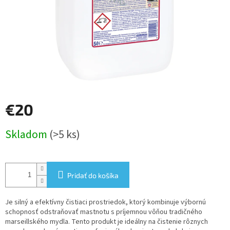
€20
Jednotková
Skladom
(>5 ks)
cena:
Pridať do košíka
Je silný a efektívny čistiaci prostriedok, ktorý kombinuje výbornú
schopnosť odstraňovať mastnotu s príjemnou vôňou tradičného
marseillského mydla. Tento produkt je ideálny na čistenie rôznych