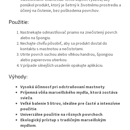
ponúkol produkt, ktorý je šetrný k životnému prostrediu a
účinný na čistenie, bez poškodenia povrchov.
Použitie:
Nastriekajte odmastňovač priamo na znečistený povrch
alebo na špongiu.
Nechajte chvíľu pôsobiť, aby sa produkt dostal do
kontaktu s mastnotou a nečistotami.
Utrite povrch suchou alebo vlhkou handrou, špongiou
alebo papierovou utierkou.
V prípade silnejších usadenín opakujte aplikáciu.
Výhody:
Vysoká účinnosť pri odstraňovaní mastnoty
.
Príjemná vôňa marseillského mydla, ktorá zostáva
svieža
.
Veľké balenie 5 litrov, ideálne pre časté a intenzívne
použitie
.
Univerzálne použitie na rôznych povrchoch
.
Ekologický prístup s tradičným marseillským
mydlom
.