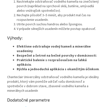
Nastriekajte odstraňovač vodného kameňa na znečistený
povrch (napríklad na sprchové sklá, batérie, umývadlá
alebo vnútrajšok spotrebičov).
Nechajte pôsobiť 3–5 minút, aby produkt mal čas na
rozpustenie usadenín.
Utrite povrch suchou handrou alebo špongiou.
V prípade silnejších usadenín môžete postup opakovať.
Výhody:
Efektívne odstraňuje vodný kameň a minerálne
usadeniny
.
Bezpečné a šetrné na bežné povrchy v domácnosti
.
Praktické balenie s rozprašovačom na ľahkú
aplikáciu
.
Rýchla a jednoduchá aplikácia s okamžitým účinkom
.
Chanteclair Univerzálny odstraňovač vodného kameňa je ideálny
produkt, ktorý vám pomôže udržať vašu domácnosť a
spotrebiče v dobrom stave, zbavené vodného kameňa a
minerálnych usadenín
Dodatočné parametre