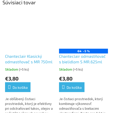
Súvisiaci tovar
€4
–5 %
Chanteclair Klasický
Chanteclair odmastňovač
odmastňovač s MR 750ml
s bielidlom S MR.625ml
Skladom
(>5 ks)
Skladom
(>5 ks)
Priemerné
Priemerné
hodnotenie
hodnotenie
€3,80
€3,80
produktu
produktu
je
je
Do košíka
Do košíka
5,0
5,0
z
z
5
5
Je obľúbený čistiaci
Je čistiaci prostriedok, ktorý
hviezdičiek.
hviezdičiek.
prostriedok, ktorý je efektívny
kombinuje výkonnosť
pri odstraňovaní tukov, olejov a
odmastňovača s bieliacimi