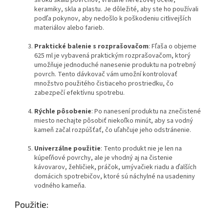
keramiky, skla a plastu. Je dôležité, aby ste ho používali
podľa pokynov, aby nedošlo k poškodeniu citlivejších
materiálov alebo farieb.
Praktické balenie s rozprašovačom
: Fľaša o objeme
625 ml je vybavená praktickým rozprašovačom, ktorý
umožňuje jednoduché nanesenie produktu na potrebný
povrch. Tento dávkovač vám umožní kontrolovať
množstvo použitého čistiaceho prostriedku, čo
zabezpečí efektívnu spotrebu.
Rýchle pôsobenie
: Po nanesení produktu na znečistené
miesto nechajte pôsobiť niekoľko minút, aby sa vodný
kameň začal rozpúšťať, čo uľahčuje jeho odstránenie.
Univerzálne použitie
: Tento produkt nie je len na
kúpeľňové povrchy, ale je vhodný aj na čistenie
kávovarov, žehličiek, práčok, umývačiek riadu a ďalších
domácich spotrebičov, ktoré sú náchylné na usadeniny
vodného kameňa.
Použitie: