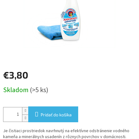
€3,80
Jednotková
Skladom
(>5 ks)
cena:
Pridať do košíka
Je čistiaci prostriedok navrhnutý na efektívne odstránenie vodného
kameňa a minerálnych usadenín z rôznych povrchov v domácnosti.