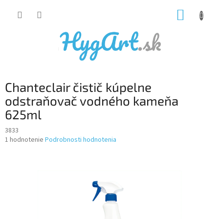
Prejsť
NÁKUP
na
obsah
KOŠÍK
Chanteclair čistič kúpelne
odstraňovač vodného kameňa
625ml
3833
Priemerné
1 hodnotenie
Podrobnosti hodnotenia
hodnotenie
produktu
je
5,0
z
5
hviezdičiek.