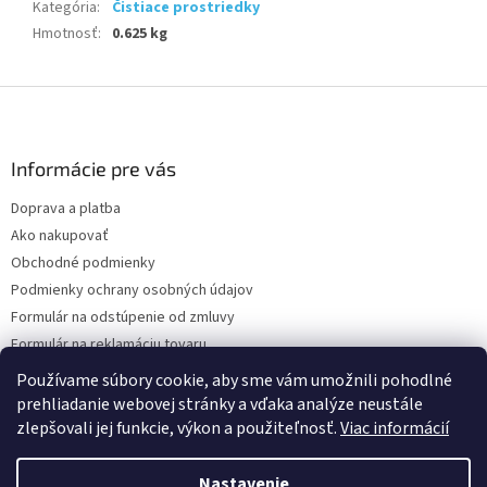
Kategória
:
Čistiace prostriedky
Hmotnosť
:
0.625 kg
Z
á
p
ä
Informácie pre vás
t
Doprava a platba
i
Ako nakupovať
e
Obchodné podmienky
Podmienky ochrany osobných údajov
Formulár na odstúpenie od zmluvy
Formulár na reklamáciu tovaru
Kontakty
Používame súbory cookie, aby sme vám umožnili pohodlné
prehliadanie webovej stránky a vďaka analýze neustále
zlepšovali jej funkcie, výkon a použiteľnosť.
Viac informácií
Vytvoril Shoptet
Nastavenie