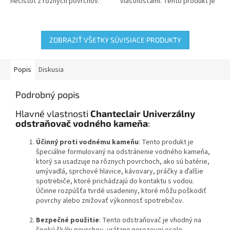
nečistôt z rôznych povrchov.
vlastnosťami. Tento produkt je
Tento produkt je určený na
navrhnutý na odstránenie
čistenie kuchynských a
mastnoty, nečistôt a zafarbení z
domácich...
rôznych...
ZOBRAZIŤ VŠETKY SÚVISIACE PRODUKTY
Popis
Diskusia
Podrobný popis
Hlavné vlastnosti
Chanteclair Univerzálny
odstraňovač vodného kameňa
:
Účinný proti vodnému kameňu
: Tento produkt je
špeciálne formulovaný na odstránenie vodného kameňa,
ktorý sa usadzuje na rôznych povrchoch, ako sú batérie,
umývadlá, sprchové hlavice, kávovary, práčky a ďalšie
spotrebiče, ktoré prichádzajú do kontaktu s vodou.
Účinne rozpúšťa tvrdé usadeniny, ktoré môžu poškodiť
povrchy alebo znižovať výkonnosť spotrebičov.
Bezpečné použitie
: Tento odstraňovač je vhodný na
širokú škálu povrchov, vrátane nerezovej ocele,