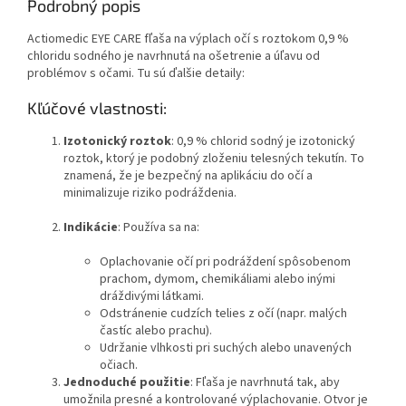
Podrobný popis
Actiomedic EYE CARE fľaša na výplach očí s roztokom 0,9 %
chloridu sodného je navrhnutá na ošetrenie a úľavu od
problémov s očami. Tu sú ďalšie detaily:
Kľúčové vlastnosti:
Izotonický roztok
: 0,9 % chlorid sodný je izotonický
roztok, ktorý je podobný zloženiu telesných tekutín. To
znamená, že je bezpečný na aplikáciu do očí a
minimalizuje riziko podráždenia.
Indikácie
: Používa sa na:
Oplachovanie očí pri podráždení spôsobenom
prachom, dymom, chemikáliami alebo inými
dráždivými látkami.
Odstránenie cudzích telies z očí (napr. malých
častíc alebo prachu).
Udržanie vlhkosti pri suchých alebo unavených
očiach.
Jednoduché použitie
: Fľaša je navrhnutá tak, aby
umožnila presné a kontrolované výplachovanie. Otvor je