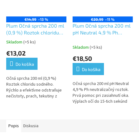
€14,99
–13 %
€20,99
–11 %
Plum Očná sprcha 200 ml
Plum Očná sprcha 200 ml
(0,9 %) Roztok chloridu
pH Neutral 4,9 % Ph
sodného
neutralizačný roztok
Skladom
(>5 ks)
Priemerné
Skladom
(>5 ks)
hodnotenie
€13,02
produktu
€18,50
je
Do košíka
5,0
Do košíka
z
5
Očná sprcha 200 ml (0,9 %)
Očná sprcha 200 ml pH Neutral
hviezdičiek.
Roztok chloridu sodného.
4,9 % Ph neutralizačný roztok.
Rýchlo a efektívne odstraňuje
Prvá pomoc pri zasiahnutí oka.
nečistoty, prach, tekutiny z
Výplach očí do 15-tich sekúnd
oka. Vhodná aj pre zváračov na
môže znížiť riziko trvalého
preplachovanie očí !...
poškodenia zraku. Zabráni...
Popis
Diskusia