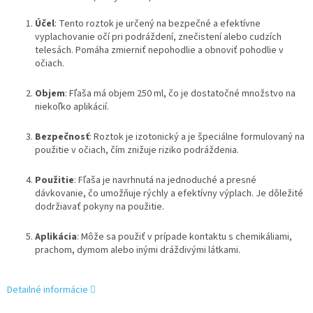
Účel
: Tento roztok je určený na bezpečné a efektívne
vyplachovanie očí pri podráždení, znečistení alebo cudzích
telesách. Pomáha zmierniť nepohodlie a obnoviť pohodlie v
očiach.
Objem
: Fľaša má objem 250 ml, čo je dostatočné množstvo na
niekoľko aplikácií.
Bezpečnosť
: Roztok je izotonický a je špeciálne formulovaný na
použitie v očiach, čím znižuje riziko podráždenia.
Použitie
: Fľaša je navrhnutá na jednoduché a presné
dávkovanie, čo umožňuje rýchly a efektívny výplach. Je dôležité
dodržiavať pokyny na použitie.
Aplikácia
: Môže sa použiť v prípade kontaktu s chemikáliami,
prachom, dymom alebo inými dráždivými látkami.
Detailné informácie