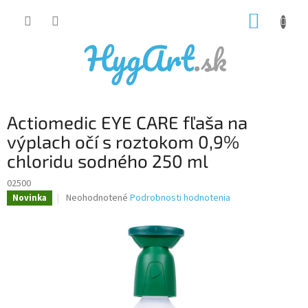
Prejsť
NÁKUP
na
obsah
KOŠÍK
Actiomedic EYE CARE fľaša na
výplach očí s roztokom 0,9%
chloridu sodného 250 ml
02500
Priemerné
Neohodnotené
Podrobnosti hodnotenia
Novinka
hodnotenie
produktu
je
0,0
z
5
hviezdičiek.