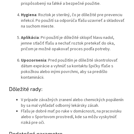
prispôsobený na ľahké a bezpečné použitie.
Hygiena
: Roztok je sterilný, čo je dôležité pre prevenciu
infekcií. Po použití sa odporúča fľašu uzavrieť a skladovať
na suchom mieste.
Aplikácia
: Pri použití je dôležité sklopiť hlavu nadol,
jemne stlačiť fľašu a nechať roztok pretekať do oka,
pričom je možné opakovať proces podľa potreby.
Upozornenia
: Pred použitím je dôležité skontrolovať
dátum expirácie a vyhnúť sa kontaktu špičky fľaše s
pokožkou alebo inými povrchmi, aby sa predišlo
kontaminácii.
Dôležité rady:
V prípade závažných zranení alebo chemických popálenín
by sa mal vyhľadať odborný lekársky zásah.
Fľašu je dobré mať po ruke v domácnosti, na pracovisku
alebo v športovom prostredí, kde sa môžu vyskytnúť
riziká pre oči.
Dodatočné parametre