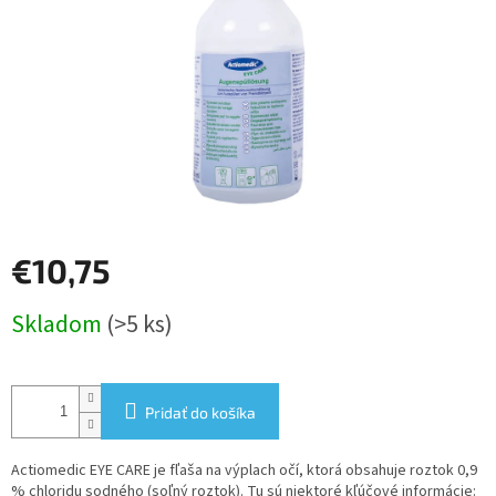
€10,75
Jednotková
Skladom
(>5 ks)
cena:
Pridať do košíka
Actiomedic EYE CARE je fľaša na výplach očí, ktorá obsahuje roztok 0,9
% chloridu sodného (soľný roztok). Tu sú niektoré kľúčové informácie: