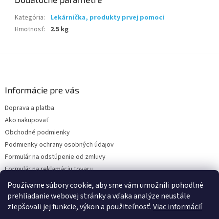
Kategória
:
Lekárnička, produkty prvej pomoci
Hmotnosť
:
2.5 kg
Z
á
p
ä
Informácie pre vás
t
Doprava a platba
i
Ako nakupovať
e
Obchodné podmienky
Podmienky ochrany osobných údajov
Formulár na odstúpenie od zmluvy
Formulár na reklamáciu tovaru
Kontakty
Používame súbory cookie, aby sme vám umožnili pohodlné
prehliadanie webovej stránky a vďaka analýze neustále
zlepšovali jej funkcie, výkon a použiteľnosť.
Viac informácií