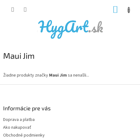
Prejsť
NÁKUP
na
obsah
KOŠÍK
Maui Jim
Žiadne produkty značky
Maui Jim
sa nenašli...
Z
á
p
ä
Informácie pre vás
t
Doprava a platba
i
Ako nakupovať
e
Obchodné podmienky