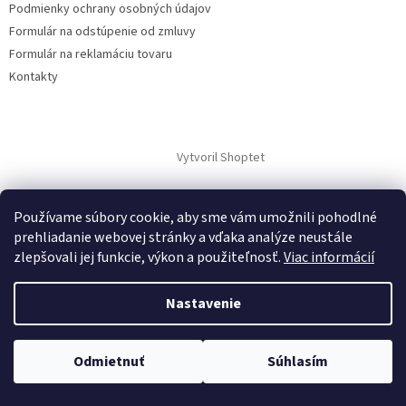
Podmienky ochrany osobných údajov
Formulár na odstúpenie od zmluvy
Formulár na reklamáciu tovaru
Kontakty
Vytvoril Shoptet
Copyright 2026
www.hygart.sk
. Všetky práva vyhradené.
Upraviť
Používame súbory cookie, aby sme vám umožnili pohodlné
nastavenie cookies
prehliadanie webovej stránky a vďaka analýze neustále
zlepšovali jej funkcie, výkon a použiteľnosť.
Viac informácií
Nastavenie
Odmietnuť
Súhlasím