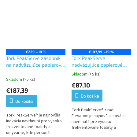
€229
–18 %
€107,99
–19 %
Tork PeakServe zásobník
Tork PeakServe
na nadväzujúce papierové
nadväzujúce papierové
utierky, čierny plast, veľký,
utierky, Universal, biele,1
Skladom
(>5 ks)
Priemerné
systém-H5
vrstva,4920 ks v
Skladom
(>5 ks)
hodnotenie
€87,10
kartóne,12 balíkov po 410
produktu
€187,39
ks-H5
je
Do košíka
5,0
Do košíka
z
5
Tork PeakServe® z radu
Tork PeakServe® je najnovšia
hviezdičiek.
Elevation je najnovšia inovácia
inovácia navrhnutá pre vysoko
navrhnutá pre vysoko
frekventované toalety a
frekventované toalety a
umyvárne, kde personál
umyvárne, kde personál