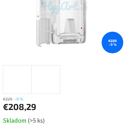
€229
–9 %
€229
–9 %
€208,29
Jednotková
Skladom
(>5 ks)
cena: