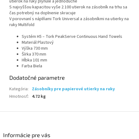
utierok na ruky plynulé a jednoduché
S najvyššou kapacitou vyše 2 100 utierok na zásobník na trhu sa
čas potrebný na doplnenie skracuje
V porovnaní s náplňami Tork Universal a zásobníkmi na utierky na
ruky Multifold
Systém H5 – Tork PeakServe Continuous Hand Towels
Materiál Plastový
Výška 730 mm
Šírka 370 mm
Hĺbka 101 mm
Farba Biela
Dodatočné parametre
Kategória
:
Zásobníky pre papierové utierky na ruky
Hmotnosť
:
4.72 kg
Z
á
p
ä
Informácie pre vás