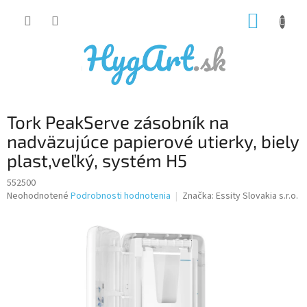
Prejsť
NÁKUP
na
obsah
KOŠÍK
Tork PeakServe zásobník na
nadväzujúce papierové utierky, biely
plast,veľký, systém H5
552500
Priemerné
Neohodnotené
Podrobnosti hodnotenia
Značka:
Essity Slovakia s.r.o.
hodnotenie
produktu
je
0,0
z
5
hviezdičiek.