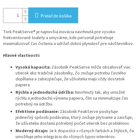
Pridať do košíka
Tork PeakServe® je najnovšia inovácia navrhnutá pre vysoko
frekventované toalety a umyvárne, kde personál potrebuje
maximalizovať čas čistenia a udržať dobrú plynulosť pre návštevníkov.
Hlavné vlastnosti:
Vysoká kapacita:
Zásobník PeakServe môže obsahovať viac
utierok ako tradičné zásobníky, čo znižuje potrebu častého
dopĺňania a zabezpečuje, že užívatelia majú vždy dostatok
papiera.
Rýchla a jednoduchá údržba:
Navrhnutý tak, aby umožnil
rýchlu a jednoduchú výmenu papiera, čím sa minimalizuje čas
potrebný na údržbu.
Efektívne podávanie:
Zásobník PeakServe poskytuje
jedinečný spôsob podávania, ktorý znižuje plytvanie a zaisťuje,
že užívatelia dostanú potrebný počet utierok bez problémov.
Moderný dizajn:
Je k dispozícii v rôznych farbách a štýloch, čo
umožňuje jeho integráciu do rôznych typov interiérov.