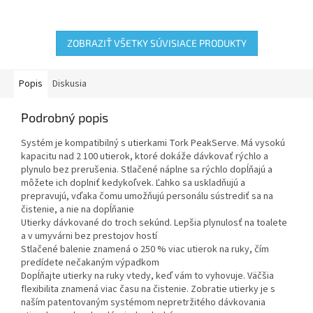
potrebuje maximalizovať čas
potrebuje maximalizovať čas
čistenia a udržať dobrú
čistenia a udržať dobrú...
plynulosť pre...
ZOBRAZIŤ VŠETKY SÚVISIACE PRODUKTY
Popis
Diskusia
Podrobný popis
Systém je kompatibilný s utierkami Tork PeakServe. Má vysokú
kapacitu nad 2 100 utierok, ktoré dokáže dávkovať rýchlo a
plynulo bez prerušenia. Stlačené náplne sa rýchlo dopĺňajú a
môžete ich doplniť kedykoľvek. Ľahko sa uskladňujú a
prepravujú, vďaka čomu umožňujú personálu sústrediť sa na
čistenie, a nie na dopĺňanie
Utierky dávkované do troch sekúnd. Lepšia plynulosť na toalete
a v umyvárni bez prestojov hostí
Stlačené balenie znamená o 250 % viac utierok na ruky, čím
predídete nečakaným výpadkom
Dopĺňajte utierky na ruky vtedy, keď vám to vyhovuje. Väčšia
flexibilita znamená viac času na čistenie. Zobratie utierky je s
naším patentovaným systémom nepretržitého dávkovania