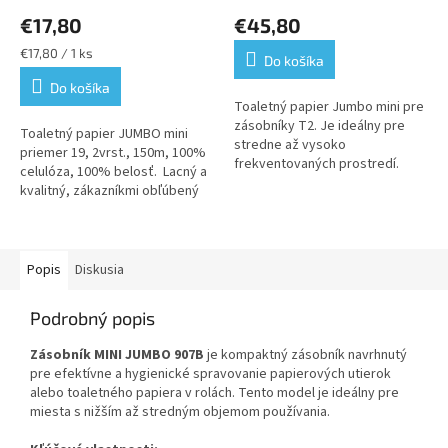
v kartóne T2
hodnotenie
hodnotenie
€17,80
€45,80
produktu
produktu
je
je
Jednotková
€17,80 / 1 ks
Do košíka
5,0
5,0
cena:
z
z
Do košíka
5
5
Toaletný papier Jumbo mini pre
hviezdičiek.
hviezdičiek.
zásobníky T2. Je ideálny pre
Toaletný papier JUMBO mini
stredne až vysoko
priemer 19, 2vrst., 150m, 100%
frekventovaných prostredí.
celulóza, 100% belosť. Lacný a
kvalitný, zákazníkmi obľúbený
toaletný papier. Balenie:
12kusov
Popis
Diskusia
Podrobný popis
Zásobník MINI JUMBO 907B
je kompaktný zásobník navrhnutý
pre efektívne a hygienické spravovanie papierových utierok
alebo toaletného papiera v rolách. Tento model je ideálny pre
miesta s nižším až stredným objemom používania.