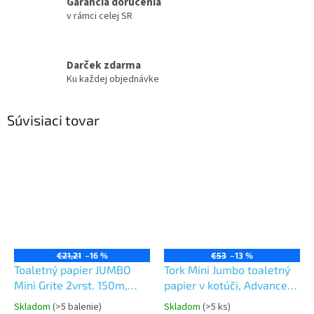
Garancia doručenia
v rámci celej SR
Darček zdarma
Ku každej objednávke
Súvisiaci tovar
€21,21
–16 %
€53
–13 %
Toaletný papier JUMBO
Tork Mini Jumbo toaletný
Mini Grite 2vrst. 150m,
papier v kotúči, Advanced,
biely
biely,2 vr.dĺžka 170m, 12 ks
Skladom
(>5 balenie)
Skladom
(>5 ks)
Priemerné
Priemerné