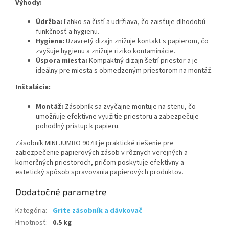
Výhody:
Údržba:
Ľahko sa čistí a udržiava, čo zaisťuje dlhodobú
funkčnosť a hygienu.
Hygiena:
Uzavretý dizajn znižuje kontakt s papierom, čo
zvyšuje hygienu a znižuje riziko kontaminácie.
Úspora miesta:
Kompaktný dizajn šetrí priestor a je
ideálny pre miesta s obmedzeným priestorom na montáž.
Inštalácia:
Montáž:
Zásobník sa zvyčajne montuje na stenu, čo
umožňuje efektívne využitie priestoru a zabezpečuje
pohodlný prístup k papieru.
Zásobník MINI JUMBO 907B je praktické riešenie pre
zabezpečenie papierových zásob v rôznych verejných a
komerčných priestoroch, pričom poskytuje efektívny a
estetický spôsob spravovania papierových produktov.
Dodatočné parametre
Kategória
:
Grite zásobník a dávkovač
Hmotnosť
:
0.5 kg