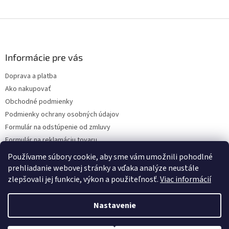
Z
á
p
ä
Informácie pre vás
t
Doprava a platba
i
Ako nakupovať
e
Obchodné podmienky
Podmienky ochrany osobných údajov
Formulár na odstúpenie od zmluvy
Formulár na reklamáciu tovaru
Kontakty
Používame súbory cookie, aby sme vám umožnili pohodlné
prehliadanie webovej stránky a vďaka analýze neustále
zlepšovali jej funkcie, výkon a použiteľnosť.
Viac informácií
Vytvoril Shoptet
Nastavenie
Copyright 2026
www.hygart.sk
. Všetky práva vyhradené.
Upraviť