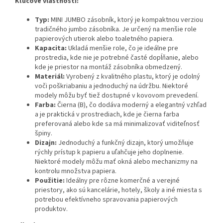
Kľúčové vlastnosti:
Typ:
MINI JUMBO zásobník, ktorý je kompaktnou verziou
tradičného jumbo zásobníka. Je určený na menšie role
papierových utierok alebo toaletného papiera.
Kapacita:
Ukladá menšie role, čo je ideálne pre
prostredia, kde nie je potrebné časté dopĺňanie, alebo
kde je priestor na montáž zásobníka obmedzený.
Materiál:
Vyrobený z kvalitného plastu, ktorý je odolný
voči poškriabaniu a jednoduchý na údržbu. Niektoré
modely môžu byť tiež dostupné v kovovom prevedení.
Farba:
Čierna (B), čo dodáva moderný a elegantný vzhľad
a je praktická v prostrediach, kde je čierna farba
preferovaná alebo kde sa má minimalizovať viditeľnosť
špiny.
Dizajn:
Jednoduchý a funkčný dizajn, ktorý umožňuje
rýchly prístup k papieru a uľahčuje jeho doplnenie.
Niektoré modely môžu mať okná alebo mechanizmy na
kontrolu množstva papiera.
Použitie:
Ideálny pre rôzne komerčné a verejné
priestory, ako sú kancelárie, hotely, školy a iné miesta s
potrebou efektívneho spravovania papierových
produktov.