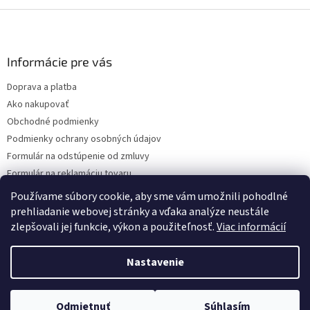
Z
á
p
ä
Informácie pre vás
t
Doprava a platba
i
Ako nakupovať
e
Obchodné podmienky
Podmienky ochrany osobných údajov
Formulár na odstúpenie od zmluvy
Formulár na reklamáciu tovaru
Kontakty
Používame súbory cookie, aby sme vám umožnili pohodlné
prehliadanie webovej stránky a vďaka analýze neustále
zlepšovali jej funkcie, výkon a použiteľnosť.
Viac informácií
Vytvoril Shoptet
Nastavenie
Copyright 2026
www.hygart.sk
. Všetky práva vyhradené.
Upraviť
Odmietnuť
Súhlasím
nastavenie cookies