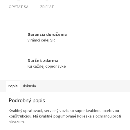
OPÝTAŤ SA
ZDIEĽAŤ
Garancia doručenia
v rámci celej SR
Darček zdarma
Ku každej objednávke
Popis
Diskusia
Podrobný popis
Kvalitný upratovací, servisný vozík so super kvalitnou oceľovou
konštrukciou. Má kvalitné pogumované kolieska s ochranou proti
nárazom.