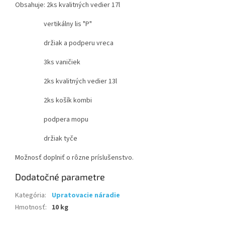
Obsahuje: 2ks kvalitných vedier 17l
vertikálny lis "P"
držiak a podperu vreca
3ks vaničiek
2ks kvalitných vedier 13l
2ks košík kombi
podpera mopu
držiak tyče
Možnosť doplniť o rôzne príslušenstvo.
Dodatočné parametre
Kategória
:
Upratovacie náradie
Hmotnosť
:
10 kg