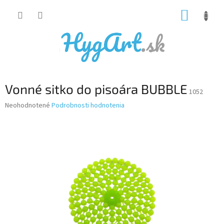
Prejsť
NÁKUP
na
obsah
KOŠÍK
Vonné sitko do pisoára BUBBLE
1052
Priemerné
Neohodnotené
Podrobnosti hodnotenia
hodnotenie
produktu
je
0,0
z
5
hviezdičiek.