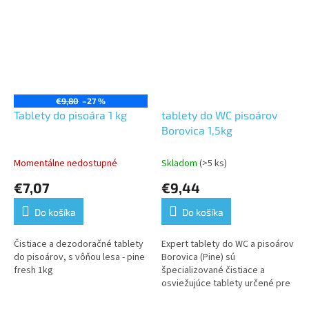
€9,80
–27 %
Tablety do pisoára 1 kg
tablety do WC pisoárov
Borovica 1,5kg
Momentálne nedostupné
Skladom
(>5 ks)
€7,07
€9,44
Do košíka
Do košíka
Čistiace a dezodoračné tablety
Expert tablety do WC a pisoárov
do pisoárov, s vôňou lesa - pine
Borovica (Pine) sú
fresh 1kg
špecializované čistiace a
osviežujúce tablety určené pre
pisoáre a toalety. Tablety majú