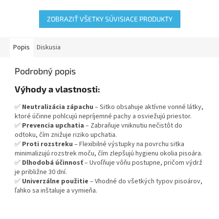
vôňu borovice, ktorá pomáha...
ZOBRAZIŤ VŠETKY SÚVISIACE PRODUKTY
Popis
Diskusia
Podrobný popis
Výhody a vlastnosti:
✅
Neutralizácia zápachu
– Sitko obsahuje aktívne vonné látky,
ktoré účinne pohlcujú nepríjemné pachy a osviežujú priestor.
✅
Prevencia upchatia
– Zabraňuje vniknutiu nečistôt do
odtoku, čím znižuje riziko upchatia.
✅
Proti rozstreku
– Flexibilné výstupky na povrchu sitka
minimalizujú rozstrek moču, čím zlepšujú hygienu okolia pisoára.
✅
Dlhodobá účinnosť
– Uvoľňuje vôňu postupne, pričom výdrž
je približne 30 dní.
✅
Univerzálne použitie
– Vhodné do všetkých typov pisoárov,
ľahko sa inštaluje a vymieňa.