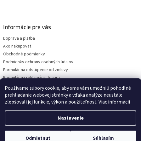
Z
á
p
ä
Informácie pre vás
t
Doprava a platba
i
Ako nakupovať
e
Obchodné podmienky
Podmienky ochrany osobných údajov
Formulár na odstúpenie od zmluvy
Formulár na reklamáciu tovaru
Kontakty
Používame súbory cookie, aby sme vám umožnili pohodlné
prehliadanie webovej stránky a vďaka analýze neustále
zlepšovali jej funkcie, výkon a použiteľnosť.
Viac informácií
Vytvoril Shoptet
Nastavenie
Copyright 2026
www.hygart.sk
. Všetky práva vyhradené.
Upraviť
Odmietnuť
Súhlasím
nastavenie cookies