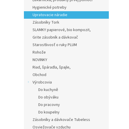
Lekárnička, produkty prvej pomoci
Hygienické potreby
Upratovacie náradie
Zásobníky Tork
SLAMKY papierové, bio kompozit,
Grite zásobník a dávkovač
Starostlivosť o ruky PLUM
Rohože
NOVINKY
Riad, špáradla, špajle,
Obchod
Výrobcovia
Do kuchyně
Do obýváku
Do pracovny
Do koupelny
Zásobníky a dávkovače Tubeless
Osviežovače vzduchu