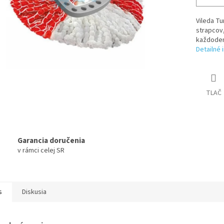
Vileda Tu
strapcov
každoden
Detailné 
TLAČ
Garancia doručenia
v rámci celej SR
s
Diskusia