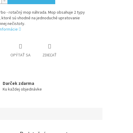
rbo - rotačný mop náhrada. Mop obsahuje 2 typy
, ktoré sú vhodné na jednoduché upratovanie
nej nečistoty.
informácie
OPÝTAŤ SA
ZDIEĽAŤ
Darček zdarma
Ku každej objednávke