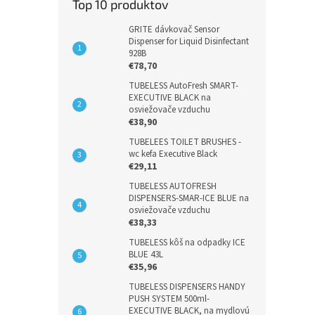
Top 10 produktov
GRITE dávkovač Sensor
Dispenser for Liquid Disinfectant
928B
€78,70
TUBELESS AutoFresh SMART-
EXECUTIVE BLACK na
osviežovače vzduchu
€38,90
TUBELEES TOILET BRUSHES -
wc kefa Executive Black
€29,11
TUBELESS AUTOFRESH
DISPENSERS-SMAR-ICE BLUE na
osviežovače vzduchu
€38,33
TUBELESS kôš na odpadky ICE
BLUE 43L
€35,96
TUBELESS DISPENSERS HANDY
PUSH SYSTEM 500ml-
EXECUTIVE BLACK, na mydlovú