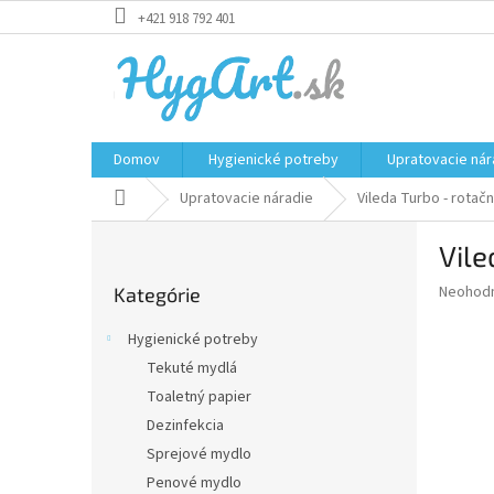
Prejsť
+421 918 792 401
na
obsah
Domov
Hygienické potreby
Upratovacie nár
Domov
Upratovacie náradie
Vileda Turbo - rota
B
Vile
o
Preskočiť
č
Priemer
Neohod
Kategórie
kategórie
n
hodnote
ý
produkt
Hygienické potreby
p
je
Tekuté mydlá
0,0
a
z
Toaletný papier
n
5
e
Dezinfekcia
hviezdič
l
Sprejové mydlo
Penové mydlo