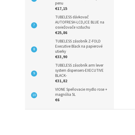
penu
€17,15
TUBELESS dávkovač
AUTOFRESH-LCD,ICE BLUE na
osviežovače vzduchu
€25,86
TUBELESS zásobník Z-FOLD
Executive Black na papierové
utierky
€33,90
TUBELESS zásobník arm lever
system dispensers-EXECUTIVE
BLACK-
€31,82
VIONE Speňovacie mydlo rose +
magnólia 5L
€6
Z
á
p
ä