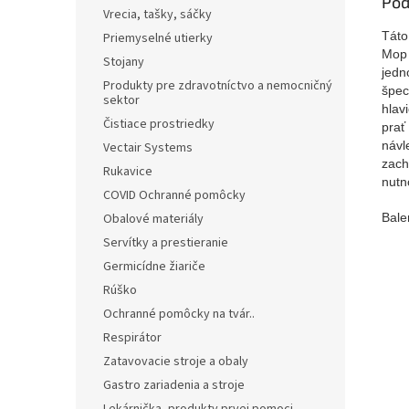
Pod
Vrecia, tašky, sáčky
Táto
Priemyselné utierky
Mop
Stojany
jedn
Produkty pre zdravotníctvo a nemocničný
špec
sektor
hlav
Čistiace prostriedky
prať
návl
Vectair Systems
zach
Rukavice
nutn
COVID Ochranné pomôcky
Obalové materiály
Bale
Servítky a prestieranie
Germicídne žiariče
Rúško
Ochranné pomôcky na tvár..
Respirátor
Zatavovacie stroje a obaly
Gastro zariadenia a stroje