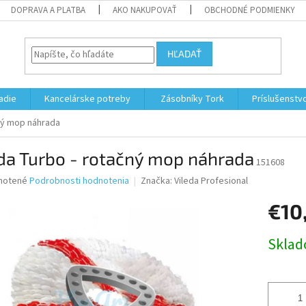
DOPRAVA A PLATBA
AKO NAKUPOVAŤ
OBCHODNÉ PODMIENKY
HĽADAŤ
adie
Kancelárske potreby
Zásobníky Tork
Príslušenstv
čný mop náhrada
da Turbo - rotačný mop náhrada
151608
né
notené
Podrobnosti hodnotenia
Značka:
Vileda Profesional
nie
€10
u
Jednotk
Skla
cena:
iek.