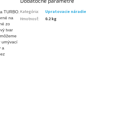
Dodatočné parametre
Kategória
:
Upratovacie náradie
eda TURBO.
orné na
Hmotnosť
:
0.2 kg
né zo
vý tvar
k môžeme
ý umývací
y a
bez