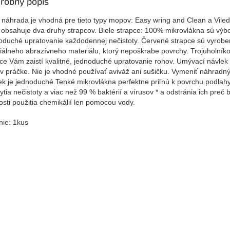
robný popis
 náhrada je vhodná pre tieto typy mopov: Easy wring and Clean a Vil
 obsahuje
dva druhy strapcov.
Biele strapce: 100% mikrovlákna sú výb
oduché upratovanie každodennej nečistoty.
Červené strapce sú vyrobe
iálneho abrazívneho materiálu, ktorý nepoškrabe povrchy.
Trojuholníko
ice Vám zaistí kvalitné, jednoduché upratovanie rohov.
Umývací návle
 v práčke. Nie je vhodné používať aviváž ani sušičku. Vymeniť náhradn
ek je jednoduché.T
enké mikrovlákna perfektne priľnú k povrchu podlah
ytia nečistoty a viac než 99 % baktérií a vírusov * a odstránia ich preč 
osti použitia chemikálií len pomocou vody.
nie: 1kus