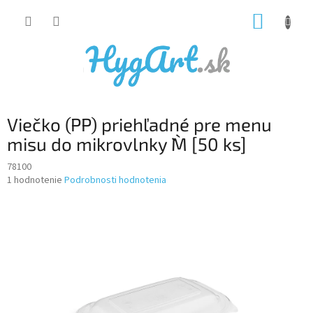
Prejsť
NÁKUP
na
obsah
KOŠÍK
Viečko (PP) priehľadné pre menu
misu do mikrovlnky `M` [50 ks]
78100
Priemerné
1 hodnotenie
Podrobnosti hodnotenia
hodnotenie
produktu
je
5,0
z
5
hviezdičiek.