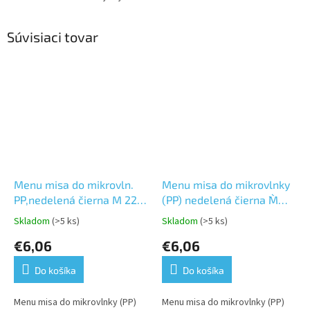
Súvisiaci tovar
Menu misa do mikrovln.
Menu misa do mikrovlnky
PP,nedelená čierna M 221x
(PP) nedelená čierna `M`
151mm-850ml/50ks/
221 x 151 mm 650ml [50
Skladom
(>5 ks)
Skladom
(>5 ks)
Priemerné
Priemerné
ks]
hodnotenie
hodnotenie
€6,06
€6,06
produktu
produktu
je
je
Do košíka
Do košíka
5,0
5,0
z
z
5
5
Menu misa do mikrovlnky (PP)
Menu misa do mikrovlnky (PP)