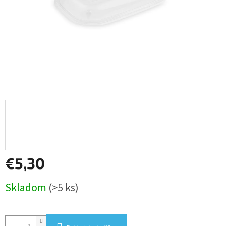
€5,30
Jednotková
Skladom
(>5 ks)
cena: