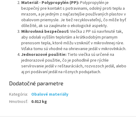
Materiál - Polypropylén (PP):
Polypropylén je
bezpečný pre kontakt s potravinami, odolný proti teplu a
mrazom, a je jedným z najčastejšie používaných plastov v
obalovom priemysle. Je tiež recyklovateľný, čo môže byť
dôležité, ak sa zaujímate o ekologické aspekty.
Mikrovlnná bezpečnosť:
Viečka z PP sú navrhnuté tak,
aby odolali vyšším teplotám a krátkodobým priamym
prenosom tepla, ktoré môžu vzniknúť v mikrovlnnej rúre.
Vďaka tomu sú vhodné na ohrievanie jedál v mikrovlnkách.
Jednorazové použitie:
Tieto viečka sú určené na
jednorazové použitie, čo je pohodlné pre rýchle
servírovanie jedál v reštauráciách, rozvozoch jedál, alebo
aj pri podávaní jedál na rôznych podujatiach.
Dodatočné parametre
Kategória
:
Obalové materiály
Hmotnosť
:
0.012 kg
Z
á
p