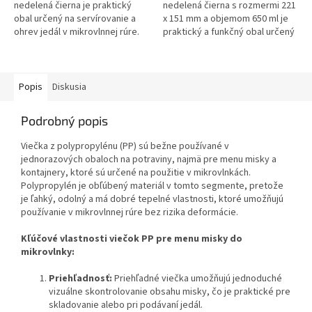
hviezdičiek.
hviezdičiek.
nedelená čierna je praktický
nedelená čierna s rozmermi 221
obal určený na servírovanie a
x 151 mm a objemom 650 ml je
ohrev jedál v mikrovlnnej rúre.
praktický a funkčný obal určený
Tento typ misky je obľúbený v
na servírovanie a ohrev jedál v
reštauráciách,...
mikrovlnnej rúre. Tento...
Popis
Diskusia
Podrobný popis
Viečka z polypropylénu (PP) sú bežne používané v
jednorazových obaloch na potraviny, najmä pre menu misky a
kontajnery, ktoré sú určené na použitie v mikrovlnkách.
Polypropylén je obľúbený materiál v tomto segmente, pretože
je ľahký, odolný a má dobré tepelné vlastnosti, ktoré umožňujú
používanie v mikrovlnnej rúre bez rizika deformácie.
Kľúčové vlastnosti viečok PP pre menu misky do
mikrovlnky:
Priehľadnosť:
Priehľadné viečka umožňujú jednoduché
vizuálne skontrolovanie obsahu misky, čo je praktické pre
skladovanie alebo pri podávaní jedál.