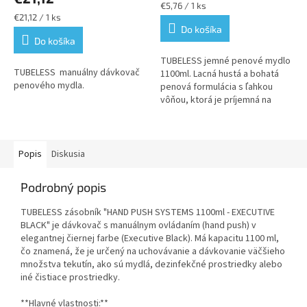
je
Jednotková
€5,76 / 1 ks
5,0
Jednotková
cena:
€21,12 / 1 ks
z
cena:
Do košíka
Do košíka
5
hviezdičiek.
TUBELESS jemné penové mydlo
TUBELESS manuálny dávkovač
1100ml. Lacná hustá a bohatá
penového mydla.
penová formulácia s ľahkou
vôňou, ktorá je príjemná na
rukách. V náplni penového
mydla 1100ml je 2750 dávok.
Popis
Diskusia
Podrobný popis
TUBELESS zásobník "HAND PUSH SYSTEMS 1100ml - EXECUTIVE
BLACK" je dávkovač s manuálnym ovládaním (hand push) v
elegantnej čiernej farbe (Executive Black). Má kapacitu 1100 ml,
čo znamená, že je určený na uchovávanie a dávkovanie väčšieho
množstva tekutín, ako sú mydlá, dezinfekčné prostriedky alebo
iné čistiace prostriedky.
**Hlavné vlastnosti:**