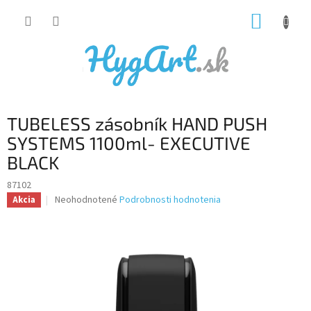
Prejsť
NÁKUP
na
obsah
KOŠÍK
TUBELESS zásobník HAND PUSH
SYSTEMS 1100ml- EXECUTIVE
BLACK
87102
Priemerné
Neohodnotené
Podrobnosti hodnotenia
Akcia
hodnotenie
produktu
je
0,0
z
5
hviezdičiek.