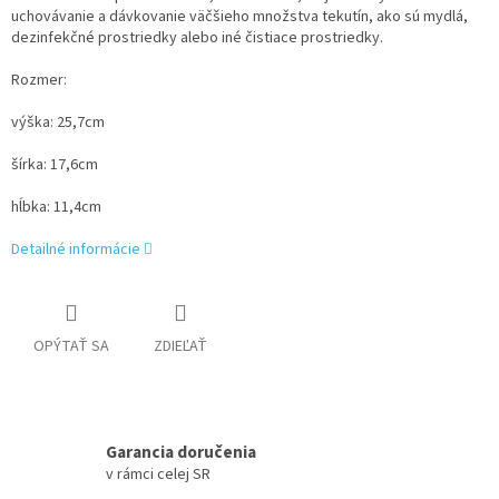
uchovávanie a dávkovanie väčšieho množstva tekutín, ako sú mydlá,
dezinfekčné prostriedky alebo iné čistiace prostriedky.
Rozmer:
výška: 25,7cm
šírka: 17,6cm
hĺbka: 11,4cm
Detailné informácie
OPÝTAŤ SA
ZDIEĽAŤ
Garancia doručenia
v rámci celej SR