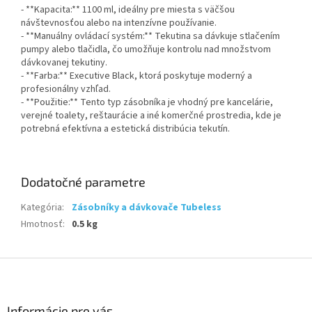
- **Kapacita:** 1100 ml, ideálny pre miesta s väčšou
návštevnosťou alebo na intenzívne používanie.
- **Manuálny ovládací systém:** Tekutina sa dávkuje stlačením
pumpy alebo tlačidla, čo umožňuje kontrolu nad množstvom
dávkovanej tekutiny.
- **Farba:** Executive Black, ktorá poskytuje moderný a
profesionálny vzhľad.
- **Použitie:** Tento typ zásobníka je vhodný pre kancelárie,
verejné toalety, reštaurácie a iné komerčné prostredia, kde je
potrebná efektívna a estetická distribúcia tekutín.
Dodatočné parametre
Kategória
:
Zásobníky a dávkovače Tubeless
Hmotnosť
:
0.5 kg
Z
á
p
ä
Informácie pre vás