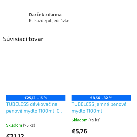
Darček zdarma
Ku každej objednávke
Súvisiaci tovar
€25,12
–15 %
€8,56
–32 %
TUBELESS dávkovač na
TUBELESS jemné penové
penové mydlo 1100ml ICE
mydlo 1100ml
BLUE
Skladom
(>5 ks)
Priemerné
Skladom
(>5 ks)
hodnotenie
€5,76
produktu
€21,12