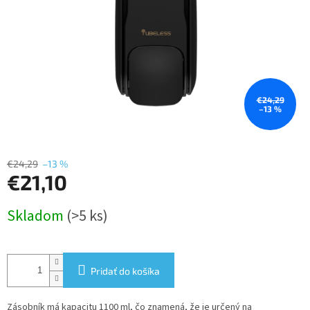
€24,29
–13 %
€24,29
–13 %
€21,10
Jednotková
Skladom
(>5 ks)
cena:
Pridať do košíka
Zásobník má kapacitu 1100 ml, čo znamená, že je určený na