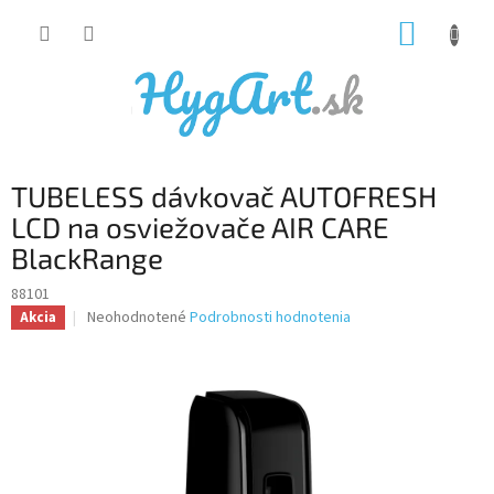
Prejsť
NÁKUP
na
obsah
KOŠÍK
TUBELESS dávkovač AUTOFRESH
LCD na osviežovače AIR CARE
BlackRange
88101
Priemerné
Neohodnotené
Podrobnosti hodnotenia
Akcia
hodnotenie
produktu
je
0,0
z
5
hviezdičiek.