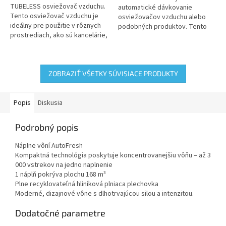
TUBELESS osviežovač vzduchu.
hviezdičiek.
automatické dávkovanie
Tento osviežovač vzduchu je
osviežovačov vzduchu alebo
ideálny pre použitie v rôznych
podobných produktov. Tento
prostrediach, ako sú kancelárie,
model sa vyznačuje moderným
toalety, hotely, reštaurácie a
dizajnom a využíva LCD displej
domáce priestory....
pre jednoduché...
ZOBRAZIŤ VŠETKY SÚVISIACE PRODUKTY
Popis
Diskusia
Podrobný popis
Náplne vôní AutoFresh
Kompaktná technológia poskytuje koncentrovanejšiu vôňu – až 3
000 vstrekov na jedno naplnenie
1 náplň pokrýva plochu 168 m³
Plne recyklovateľná hliníková plniaca plechovka
Moderné, dizajnové vône s dlhotrvajúcou silou a intenzitou.
Dodatočné parametre