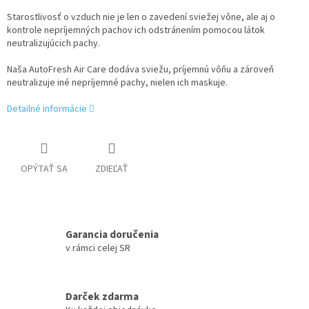
Starostlivosť o vzduch nie je len o zavedení sviežej vône, ale aj o
kontrole nepríjemných pachov ich odstránením pomocou látok
neutralizujúcich pachy.
Naša AutoFresh Air Care dodáva sviežu, príjemnú vôňu a zároveň
neutralizuje iné nepríjemné pachy, nielen ich maskuje.
Detailné informácie
OPÝTAŤ SA
ZDIEĽAŤ
Garancia doručenia
v rámci celej SR
Darček zdarma