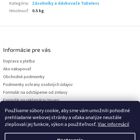
Kategória
:
Zásobníky a dávkovače Tubeless
Hmotnosť
:
0.5 kg
Z
á
p
ä
Informácie pre vás
t
Doprava a platba
i
Ako nakupovať
e
Obchodné podmienky
Podmienky ochrany osobných údajov
Formulár na odstúpenie od zmluvy
Formulár na reklamáciu tovaru
Kontakty
Používame súbory cookie, aby sme vám umožnili pohodlné
prehliadanie webovej stránky a vďaka analýze neustále
zlepšovali jej funkcie, výkon a použiteľnosť.
Viac informácií
Vytvoril Shoptet