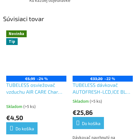
Ku každej objednávke
Súvisiaci tovar
Novinka
Tip
€5,99
–24 %
€33,20
–22 %
TUBELESS osviežovač
TUBELESS dávkovač
vzduchu AIR CARE Charm,
AUTOFRESH-LCD,ICE BLUE
Limón, Chic, Joy, Kalm,
na osviežovače vzduchu
Skladom
(>5 ks)
Priemerné
Lavanda, Ouhd
Skladom
(>5 ks)
hodnotenie
€25,86
produktu
€4,50
je
Do košíka
5,0
Do košíka
z
5
Dávkovač navrhnutý na