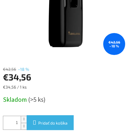
€42,56
–18 %
€42,56
–18 %
€34,56
Jednotková
€34,56 / 1 ks
cena:
Skladom
(>5 ks)
Pridať do košíka