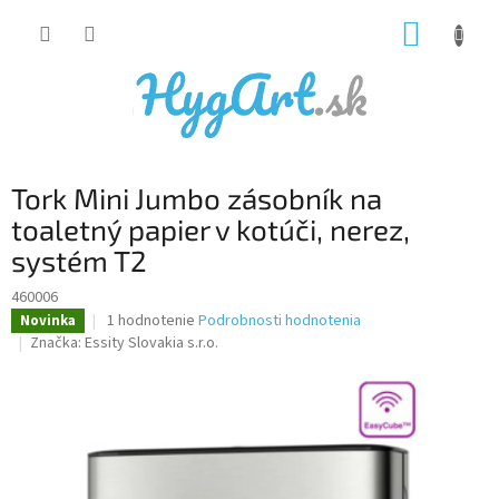
Prejsť
NÁKUP
na
obsah
KOŠÍK
Tork Mini Jumbo zásobník na
toaletný papier v kotúči, nerez,
systém T2
460006
Priemerné
1 hodnotenie
Podrobnosti hodnotenia
Novinka
hodnotenie
Značka:
Essity Slovakia s.r.o.
produktu
je
5,0
z
5
hviezdičiek.