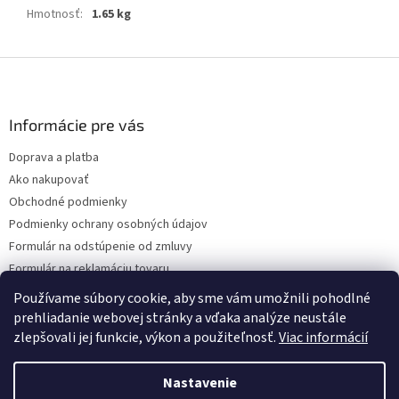
Hmotnosť
:
1.65 kg
Z
á
p
ä
Informácie pre vás
t
Doprava a platba
i
Ako nakupovať
e
Obchodné podmienky
Podmienky ochrany osobných údajov
Formulár na odstúpenie od zmluvy
Formulár na reklamáciu tovaru
Kontakty
Používame súbory cookie, aby sme vám umožnili pohodlné
prehliadanie webovej stránky a vďaka analýze neustále
zlepšovali jej funkcie, výkon a použiteľnosť.
Viac informácií
Vytvoril Shoptet
Nastavenie