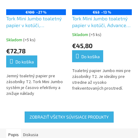
€100
–27 %
€53
–13 %
Tork Mini Jumbo toaletný
Tork Mini Jumbo toaletný
papier v kotúči,
papier v kotúči, Advanced,
Premium,extra
biely,2 vr.dĺžka 170m, 12 ks
Skladom
(>5 ks)
Priemerné
jemný,biely, 3 vrstvy, dĺžka
v kartóne T2
Skladom
(>5 ks)
hodnotenie
€45,80
120m,T1,T2
produktu
€72,78
je
Do košíka
5,0
Do košíka
z
5
Toaletný papier Jumbo mini pre
Jemný toaletný papier pre
hviezdičiek.
zásobníky T2. Je ideálny pre
zásobníky T2. Tork Mini Jumbo
stredne až vysoko
systém je časovo efektívny a
frekventovaných prostredí.
znižuje náklady
ZOBRAZIŤ VŠETKY SÚVISIACE PRODUKTY
Popis
Diskusia