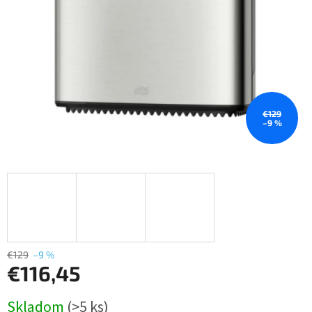
€129
–9 %
€129
–9 %
€116,45
Jednotková
Skladom
(>5 ks)
cena: