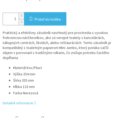
Pridať do košíka
Praktický a efektívny zásobník navrhnutý pre prostredia s vysokou
frekvenciou návštevníkov, ako sú verejné toalety v kanceláriách,
nákupných centrách, školách, alebo reštauráciách. Tento zásobník je
kompatibilný s toaletným papierom Mini Jumbo, ktorý ponúka väčší
objem v porovnaní s tradičnými rolkami, čo znižuje potrebu častého
dopĺňania.
Materiál Kov/Plast
Výška 254 mm
Šírka 355 mm
Hĺbka 133 mm
Farba Nerezová
Detailné informácie