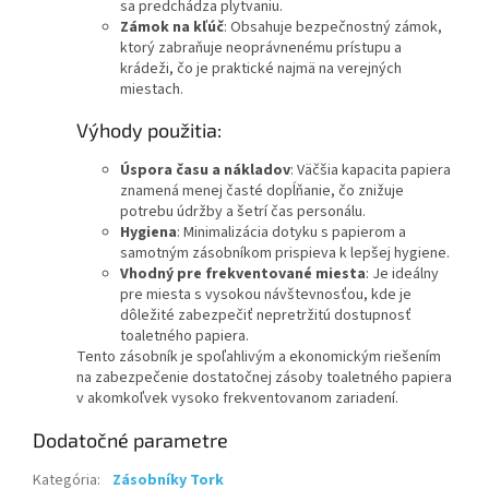
sa predchádza plytvaniu.
Zámok na kľúč
: Obsahuje bezpečnostný zámok,
ktorý zabraňuje neoprávnenému prístupu a
krádeži, čo je praktické najmä na verejných
miestach.
Výhody použitia:
Úspora času a nákladov
: Väčšia kapacita papiera
znamená menej časté dopĺňanie, čo znižuje
potrebu údržby a šetrí čas personálu.
Hygiena
: Minimalizácia dotyku s papierom a
samotným zásobníkom prispieva k lepšej hygiene.
Vhodný pre frekventované miesta
: Je ideálny
pre miesta s vysokou návštevnosťou, kde je
dôležité zabezpečiť nepretržitú dostupnosť
toaletného papiera.
Tento zásobník je spoľahlivým a ekonomickým riešením
na zabezpečenie dostatočnej zásoby toaletného papiera
v akomkoľvek vysoko frekventovanom zariadení.
Dodatočné parametre
Kategória
:
Zásobníky Tork