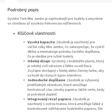
Podrobný popis
Systém Tork Mini Jumbo je najvhodnejší pre toalety a umyvárne
so strednou až vysokou frekvenciou náštevnosti.
Kľúčové vlastnosti:
Vysoká kapacita
: Zásobník je navrhnutý pre
väčšie rolky Mini Jumbo, čo zabezpečuje, že vydrží
dlhšie a minimalizuje potrebu častého dopĺňania,
čo je ideálne pre rušné toalety.
Odolný dizajn
: Vyrobený z kvalitného plastu, ktorý
je odolný voči nárazom a ľahko sa udržiava.
Zvyčajne dostupný v bielej alebo čiernej farbe, aby
sa hodil do rôznych typov interiérov.
Jednoduché dopĺňanie
: Zásobník je vybavený
priehľadným okienkom, ktoré umožňuje
kontrolovať stav zásoby papiera, takže viete, kedy
je potrebné doplniť.
Integrovaný rezač papiera
: Zásobník je
navrhnutý s ostrou hranou, ktorá umožňuje ľahké a
kontrolované odtrhávanie toaletného papiera, čím