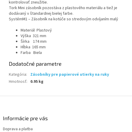
kontrolovať zneužitie.
Tork Mini zásobník pozostáva z plastového materiálu a tiež je
dodávaný v štandardnej bielej farbe.
Systém
M1 – Zásobník na kotúče so stredovým odvíjaním malý
Materiál Plastový
Výška 321 mm
Šírka 174 mm
Hĺbka 165 mm
Farba Biela
Dodatočné parametre
Kategória
:
Zásobníky pre papierové utierky na ruky
Hmotnosť
:
0.95 kg
Z
á
p
ä
Informácie pre vás
t
Doprava a platba
i