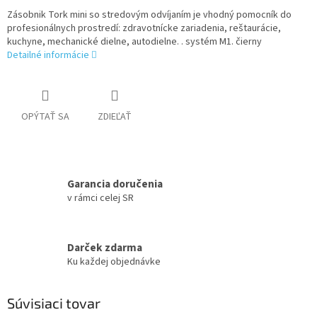
Zásobnik Tork mini so stredovým odvíjaním je vhodný pomocník do
profesionálnych prostredí: zdravotnícke zariadenia, reštaurácie,
kuchyne, mechanické dielne, autodielne. . systém M1. čierny
Detailné informácie
OPÝTAŤ SA
ZDIEĽAŤ
Garancia doručenia
v rámci celej SR
Darček zdarma
Ku každej objednávke
Súvisiaci tovar