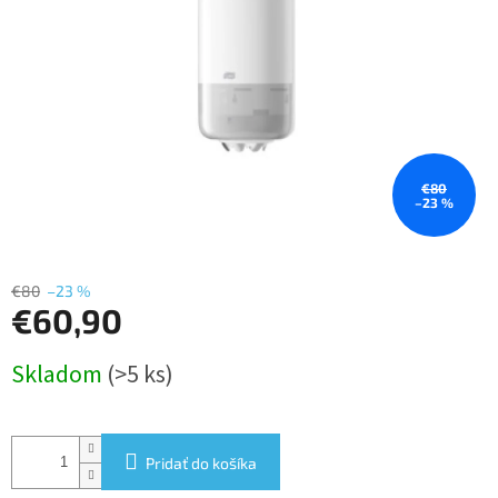
€80
–23 %
€80
–23 %
€60,90
Jednotková
Skladom
(>5 ks)
cena:
Pridať do košíka