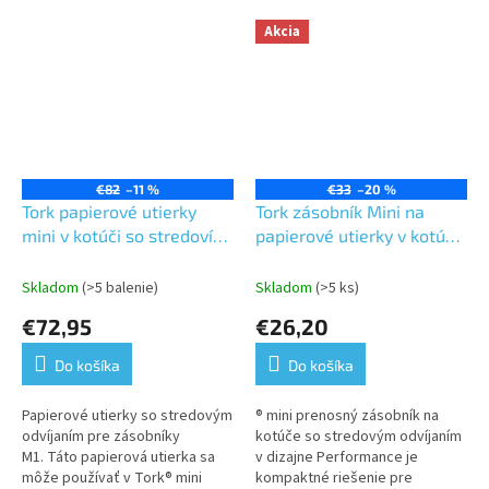
Akcia
€82
–11 %
€33
–20 %
Tork papierové utierky
Tork zásobník Mini na
mini v kotúči so stredovím
papierové utierky v kotúči
odvíjaníml,biela,1 vr,dĺžka
so stredovým
120m,11 ks v kartóne-M1
odvíjaním,tyrkysový/biely
Skladom
(>5 balenie)
Skladom
(>5 ks)
plast,malý,prenosný,systém
€72,95
€26,20
M1
Do košíka
Do košíka
Papierové utierky so stredovým
® mini prenosný zásobník na
odvíjaním pre zásobníky
kotúče so stredovým odvíjaním
M1. Táto papierová utierka sa
v dizajne Performance je
môže používať v Tork® mini
kompaktné riešenie pre