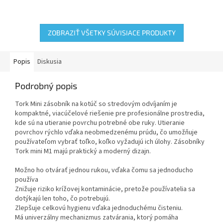
zásobníku so stredovým
profesionálne prostredia, kde
odvíjaním, ktorý je
sú na utieranie povrchu
kompaktným,...
potrebné obe...
ZOBRAZIŤ VŠETKY SÚVISIACE PRODUKTY
Popis
Diskusia
Podrobný popis
Tork Mini zásobník na kotúč so stredovým odvíjaním je
kompaktné, viacúčelové riešenie pre profesionálne prostredia,
kde sú na utieranie povrchu potrebné obe ruky. Utieranie
povrchov rýchlo vďaka neobmedzenému prúdu, čo umožňuje
používateľom vybrať toľko, koľko vyžadujú ich úlohy. Zásobníky
Tork mini M1 majú praktický a moderný dizajn.
Možno ho otvárať jednou rukou, vďaka čomu sa jednoducho
používa
Znižuje riziko krížovej kontaminácie, pretože používatelia sa
dotýkajú len toho, čo potrebujú.
Zlepšuje celkovú hygienu vďaka jednoduchému čisteniu.
Má univerzálny mechanizmus zatvárania, ktorý pomáha