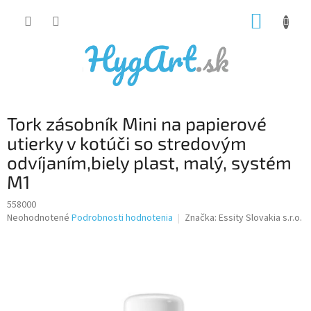
Prejsť
NÁKUP
na
obsah
KOŠÍK
Tork zásobník Mini na papierové
utierky v kotúči so stredovým
odvíjaním,biely plast, malý, systém
M1
558000
Priemerné
Neohodnotené
Podrobnosti hodnotenia
Značka:
Essity Slovakia s.r.o.
hodnotenie
produktu
je
0,0
z
5
hviezdičiek.