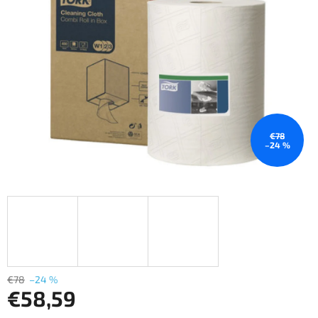
€78
–24 %
€78
–24 %
€58,59