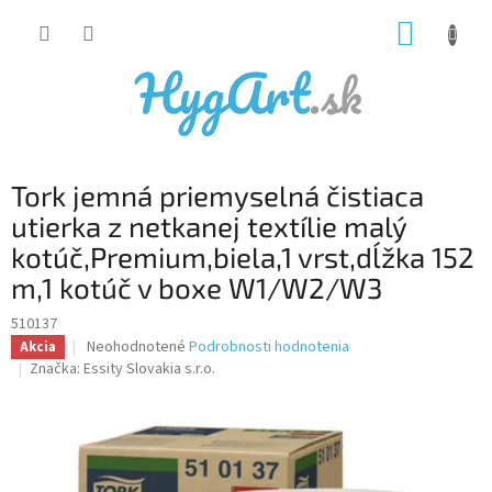
Prejsť
NÁKUP
na
obsah
KOŠÍK
Tork jemná priemyselná čistiaca
utierka z netkanej textílie malý
kotúč,Premium,biela,1 vrst,dĺžka 152
m,1 kotúč v boxe W1/W2/W3
510137
Priemerné
Neohodnotené
Podrobnosti hodnotenia
Akcia
hodnotenie
Značka:
Essity Slovakia s.r.o.
produktu
je
0,0
z
5
hviezdičiek.