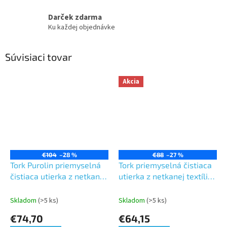
Darček zdarma
Ku každej objednávke
Súvisiaci tovar
Akcia
€104
–28 %
€88
–27 %
Tork Purolin priemyselná
Tork priemyselná čistiaca
čistiaca utierka z netkanej
utierka z netkanej textílie
textílie malý
malý kotúč na
kotúč,nevláknité,Premium,
leštenie,Premium,biela,1.vrst
Skladom
(>5 ks)
Skladom
(>5 ks)
biela,1 vrsta,dĺžka 114m,
171 m,1 kotúč v boxe-
€74,70
€64,15
1kotúč v boxe-W1/W2/W3
W1/W2/W3