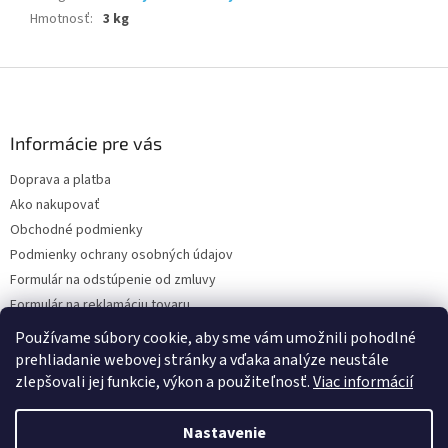
Hmotnosť
:
3 kg
Z
á
p
ä
Informácie pre vás
t
Doprava a platba
i
Ako nakupovať
e
Obchodné podmienky
Podmienky ochrany osobných údajov
Formulár na odstúpenie od zmluvy
Formulár na reklamáciu tovaru
Kontakty
Používame súbory cookie, aby sme vám umožnili pohodlné
prehliadanie webovej stránky a vďaka analýze neustále
zlepšovali jej funkcie, výkon a použiteľnosť.
Viac informácií
Vytvoril Shoptet
Nastavenie