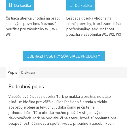
Do košíka
Do košíka
Čistiaca utierka vhodná na prácu
Leštiaca utierka vhodná na
s citlivými povrchmi. Možnosť
citlivé povrchy, ktorá zanecháva
použitia pre zásobníky W1, W2,
profesionálny lesk. Možnosť
W3
použitia v zásobníku W1, W2, W3
ZOBRAZIŤ VŠETKY SÚVISIACE PRODUKTY
Popis
Diskusia
Podrobný popis
Viacúčelová čistiaca utierka Tork je mäkká a pružná, no stále
silná. Je ideálna pre väčšinu úloh ľahšieho čistenia a rýchlo
absorbuje oleje aj tekutiny, vďaka čomu je čistenie
jednoduchšie. Túto utierku možno použiť v stojanových
dávkovačoch Tork na podlahu či na stenu, ktoré sú vyvinuté pre
bezpečnosť, účinnosť a spoľahlivosť, prípadne v zásobníkoch