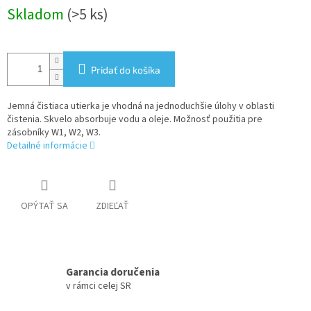
Jednotková
Skladom
(>5 ks)
cena:
Pridať do košíka
Jemná čistiaca utierka je vhodná na jednoduchšie úlohy v oblasti
čistenia. Skvelo absorbuje vodu a oleje. Možnosť použitia pre
zásobníky W1, W2, W3.
Detailné informácie
OPÝTAŤ SA
ZDIEĽAŤ
Garancia doručenia
v rámci celej SR