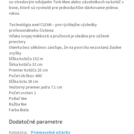
so stredovým odvíjaním Tork Maxi alebo zásobníkoch na kotúč v
boxe, ktoré sú vyvinuté pre jednoduchšie dávkovanie jednou
rukou.
Technológia exel CLEAN – pre rýchlejšie výsledky
profesionálneho čistenia
Vďaka svojej mäkkosti a pružnosti je ideálna pre zúžené
priestory
Utierka bez silikónov zaisťuje, že na povrchu nezostanú žiadne
zvyšky
Dĺžka kotúča 152 m
Šírka kotúča 32 cm
Priemer kotúča 25 cm
Počet útržkov 400
Dĺžka listu 38 cm
Vnútorný priemer jadra 7.1 cm
Počet vrstiev 1
Potlač Nie
Ražba Nie
Farba Biela
Dodatočné parametre
Kategória
:
Priemyselné utierky