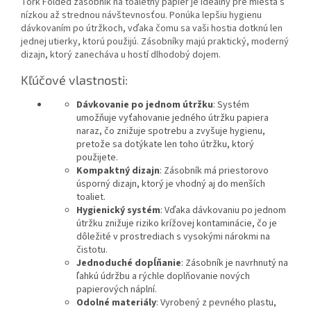
Tork Folded zásobník na toaletný papier je ideálny pre miesta s
nízkou až strednou návštevnosťou. Ponúka lepšiu hygienu
dávkovaním po útržkoch, vďaka čomu sa vaši hostia dotknú len
jednej utierky, ktorú použijú. Zásobníky majú praktický, moderný
dizajn, ktorý zanecháva u hostí dlhodobý dojem.
Kľúčové vlastnosti:
Dávkovanie po jednom útržku
: Systém
umožňuje vyťahovanie jedného útržku papiera
naraz, čo znižuje spotrebu a zvyšuje hygienu,
pretože sa dotýkate len toho útržku, ktorý
použijete.
Kompaktný dizajn
: Zásobník má priestorovo
úsporný dizajn, ktorý je vhodný aj do menších
toaliet.
Hygienický systém
: Vďaka dávkovaniu po jednom
útržku znižuje riziko krížovej kontaminácie, čo je
dôležité v prostrediach s vysokými nárokmi na
čistotu.
Jednoduché dopĺňanie
: Zásobník je navrhnutý na
ľahkú údržbu a rýchle doplňovanie nových
papierových náplní.
Odolné materiály
: Vyrobený z pevného plastu,