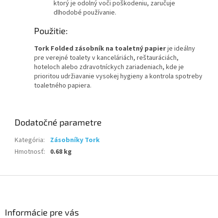
ktorý je odolný voči poškodeniu, zaručuje
dlhodobé používanie.
Použitie:
Tork Folded zásobník na toaletný papier
je ideálny
pre verejné toalety v kanceláriách, reštauráciách,
hoteloch alebo zdravotníckych zariadeniach, kde je
prioritou udržiavanie vysokej hygieny a kontrola spotreby
toaletného papiera.
Dodatočné parametre
Kategória
:
Zásobníky Tork
Hmotnosť
:
0.68 kg
Z
á
p
ä
Informácie pre vás