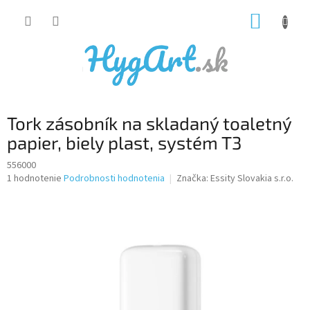
Prejsť
NÁKUP
na
obsah
KOŠÍK
Tork zásobník na skladaný toaletný
papier, biely plast, systém T3
556000
Priemerné
1 hodnotenie
Podrobnosti hodnotenia
Značka:
Essity Slovakia s.r.o.
hodnotenie
produktu
je
5,0
z
5
hviezdičiek.