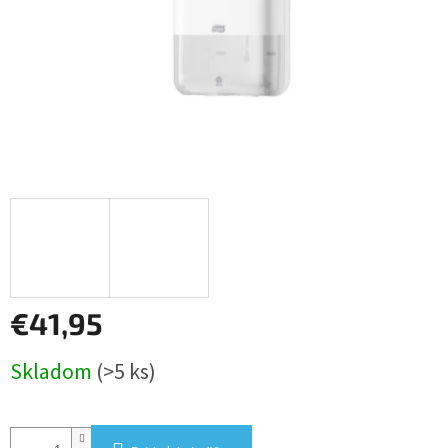
€41,95
Jednotková
Skladom
(>5 ks)
cena: