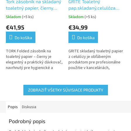
Tork zásobník na skladaný
GRITE Toaletný
toaletný papier, čierny
pap.skladaný,celulóza
plast, systém T3
2vrst.10 000ks balenie
Skladom
(>5 ks)
Skladom
(>5 ks)
Priemerné
Priemerné
hodnotenie
hodnotenie
€41,95
€34,99
produktu
produktu
je
je
Do košíka
Do košíka
5,0
5,0
z
z
5
5
TORK Folded zásobník na
GRITE skladaný toaletný papier
hviezdičiek.
hviezdičiek.
toaletný papier – čierny je
z celulózy je obľúbeným
elegantný a praktický dávkovač,
produktom pre profesionálne
navrhnutý pre hygienické a
použitie v kanceláriách,
ekonomické dávkovanie
reštauráciách, školách alebo na
skladaného toaletného papiera.
iných verejných miestach. Je...
Čierny dizajn...
ZOBRAZIŤ VŠETKY SÚVISIACE PRODUKTY
Popis
Diskusia
Podrobný popis