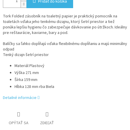
Pridať do košíka
Tork Folded zásobník na toaletný papier je praktický pomocník na
toaletách vďaka jeho tenkému dizajnu, ktorý šetrí priestor a tiež
ponúka lepšiu hygienu čo zabezpečuje dávkovanie po útržkoch. Ideálny
pre reštaurácie, kaviarne, bary a pod.
Balíčky sa ľahko dopĺňajú vďaka flexibilnému dopĺňaniu a majú minimálny
odpad
Tenký dizajn šetrí priestor
Materiál
Plastový
Výška
271 mm
Šírka
159 mm
Hĺbka
128 mm
rba
Biela
Detailné informácie
OPÝTAŤ SA
ZDIEĽAŤ