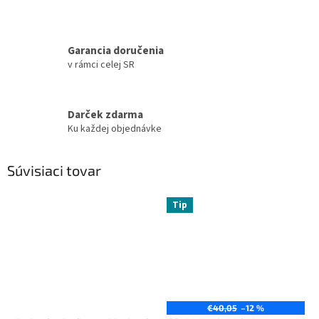
Garancia doručenia
v rámci celej SR
Darček zdarma
Ku každej objednávke
Súvisiaci tovar
Tip
€40,05
–12 %