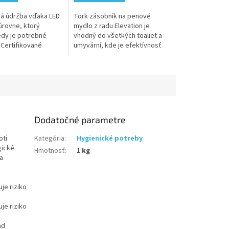
á údržba vďaka LED
Tork zásobník na penové
.
úrovne, ktorý
mydlo z radu Elevation je
edy je potrebné
vhodný do všetkých toaliet a
 Certifikované
umyvární, kde je efektívnosť
 čistenie a
kľúčová a možno ju použiť so
dopĺňanie šetrí čas.
širokou škálou produktov Tork
ník...
na...
Dodatočné parametre
oti
Kategória
:
Hygienické potreby
gické
Hmotnosť
:
1 kg
a
je riziko
je riziko
ad