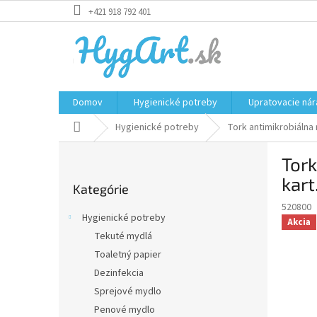
Prejsť
+421 918 792 401
na
obsah
Domov
Hygienické potreby
Upratovacie nár
Domov
Hygienické potreby
Tork antimikrobiálna
B
Tork
o
Preskočiť
č
kart
Kategórie
kategórie
n
520800
ý
Hygienické potreby
Akcia
p
Tekuté mydlá
a
Toaletný papier
n
e
Dezinfekcia
l
Sprejové mydlo
Penové mydlo