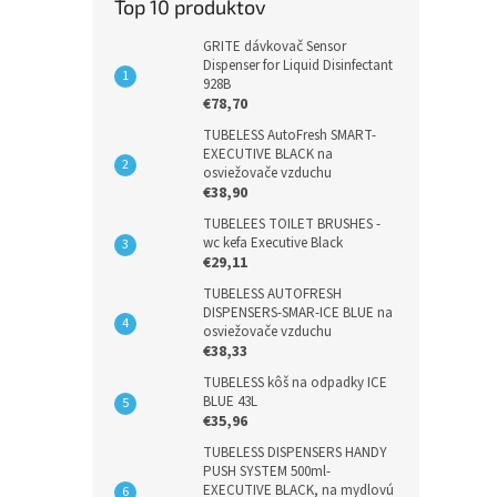
Top 10 produktov
GRITE dávkovač Sensor
Dispenser for Liquid Disinfectant
928B
€78,70
TUBELESS AutoFresh SMART-
EXECUTIVE BLACK na
osviežovače vzduchu
€38,90
TUBELEES TOILET BRUSHES -
wc kefa Executive Black
€29,11
TUBELESS AUTOFRESH
DISPENSERS-SMAR-ICE BLUE na
osviežovače vzduchu
€38,33
TUBELESS kôš na odpadky ICE
BLUE 43L
€35,96
TUBELESS DISPENSERS HANDY
PUSH SYSTEM 500ml-
EXECUTIVE BLACK, na mydlovú