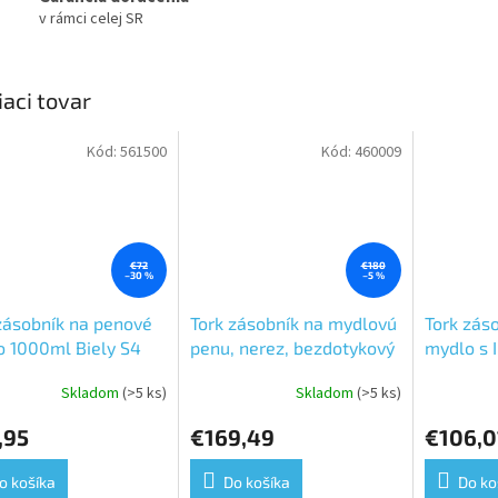
v rámci celej SR
iaci tovar
Kód:
561500
Kód:
460009
€72
€180
–30 %
–5 %
zásobník na penové
Tork zásobník na mydlovú
Tork zás
 1000ml Biely S4
penu, nerez, bezdotykový
mydlo s I
senzor, systém S4
senzorom
Skladom
(>5 ks)
Skladom
(>5 ks)
Priemerné
Priemerné
hodnotenie
hodnoteni
,95
€169,49
€106,0
produktu
produktu
je
je
5,0
5,0
o košíka
Do košíka
Do ko