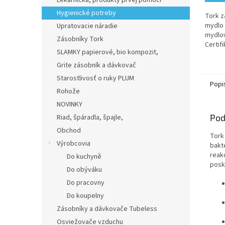
Lekárnička, produkty prvej pomoci
Hygienické potreby
Tork z
mydlo 
Upratovacie náradie
mydlov
Zásobníky Tork
Certif
SLAMKY papierové, bio kompozit,
námahy
šetria
Grite zásobník a dávkovač
Objem 
Starostlivosť o ruky PLUM
Popi
Rohože
NOVINKY
Pod
Riad, špáradla, špajle,
Obchod
Tork
Výrobcovia
bakté
reak
Do kuchyně
posk
Do obýváku
Do pracovny
Do koupelny
Zásobníky a dávkovače Tubeless
Osviežovače vzduchu