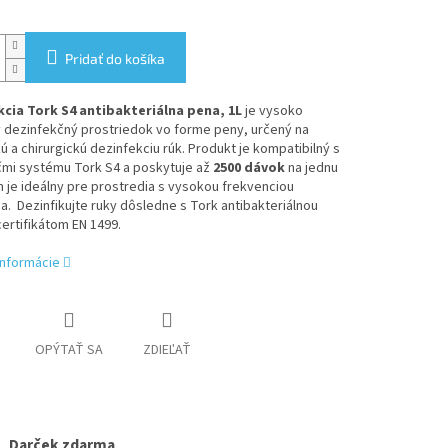
Pridať do košíka
kcia Tork S4 antibakteriálna pena, 1L
je vysoko
y dezinfekčný prostriedok vo forme peny, určený na
ú a chirurgickú dezinfekciu rúk. Produkt je kompatibilný s
mi systému Tork S4 a poskytuje až
2500 dávok
na jednu
m je ideálny pre prostredia s vysokou frekvenciou
a. Dezinfikujte ruky dôsledne s Tork antibakteriálnou
ertifikátom EN 1499.
informácie
OPÝTAŤ SA
ZDIEĽAŤ
Darček zdarma