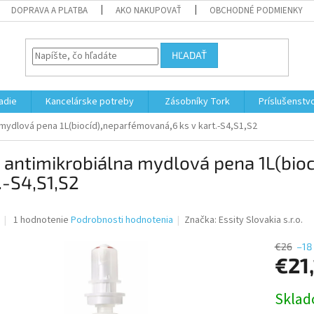
DOPRAVA A PLATBA
AKO NAKUPOVAŤ
OBCHODNÉ PODMIENKY
HĽADAŤ
adie
Kancelárske potreby
Zásobníky Tork
Príslušenstv
 mydlová pena 1L(biocíd),neparfémovaná,6 ks v kart.-S4,S1,S2
 antimikrobiálna mydlová pena 1L(bio
.-S4,S1,S2
Priemerné
1 hodnotenie
Podrobnosti hodnotenia
Značka:
Essity Slovakia s.r.o.
hodnotenie
produktu
€26
–18
je
€21
5,0
z
Jednotk
Skla
5
cena:
hviezdičiek.