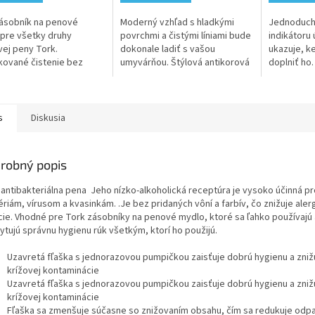
z
z
5
5
ásobník na penové
Moderný vzhľad s hladkými
Jednoduch
hviezdičiek.
hviezdičiek
pre všetky druhy
povrchmi a čistými líniami bude
indikátoru 
ej peny Tork.
dokonale ladiť s vašou
ukazuje, k
ikované čistenie bez
umyvárňou. Štýlová antikorová
doplniť ho.
 a intuitívne plnenie
úprava s povrchovou úpravou,
jednoduché
 čas. Kľúčové Vlastnosti
na ktorej nezanecháte
intuitívne 
a...
odtlačky...
TORK zásob
s
Diskusia
robný popis
 antibakteriálna pena Jeho nízko-alkoholická receptúra je vysoko účinná pr
riám, vírusom a kvasinkám. .Je bez pridaných vôní a farbív, čo znižuje aler
cie. Vhodné pre Tork zásobníky na penové mydlo, ktoré sa ľahko používajú 
ytujú správnu hygienu rúk všetkým, ktorí ho použijú.
Uzavretá fľaška s jednorazovou pumpičkou zaisťuje dobrú hygienu a znižu
krížovej kontaminácie
Uzavretá fľaška s jednorazovou pumpičkou zaisťuje dobrú hygienu a znižu
krížovej kontaminácie
Fľaška sa zmenšuje súčasne so znižovaním obsahu, čím sa redukuje odp