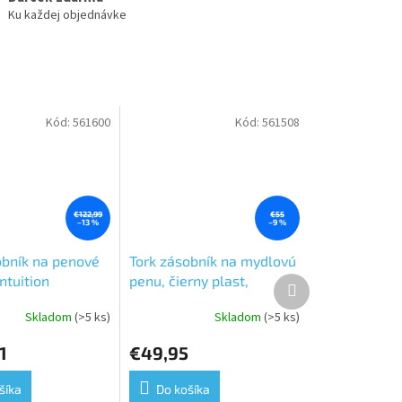
Ku každej objednávke
Kód:
561600
Kód:
561508
€122,99
€55
–13 %
–9 %
obník na penové
Tork zásobník na mydlovú
ntuition
penu, čierny plast,
Ďalší
produkt
. Biely S4
systém S4
Skladom
(>5 ks)
Skladom
(>5 ks)
e
1
€49,95
šíka
Do košíka