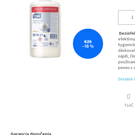
Dezinfe
efektívn
€26
hygienick
–18 %
dávkovač
náplň, čí
používani
penou s c
Detailné 
TLAČ
Garancia doručenia