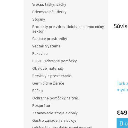
Vrecia, tašky, sáčky
Priemyselné utierky
Stojany
Súvis
Produkty pre zdravotníctvo a nemocničný
sektor
Čistiace prostriedky
Vectair Systems
Rukavice
COVID Ochranné pomôcky
Obalové materiály
Servítky a prestieranie
Tork 
Germicídne žiariče
mydlo
Rúško
Ochranné pomôcky na tvár..
Respirátor
€49
Zatavovacie stroje a obaly
Gastro zariadenia a stroje
D