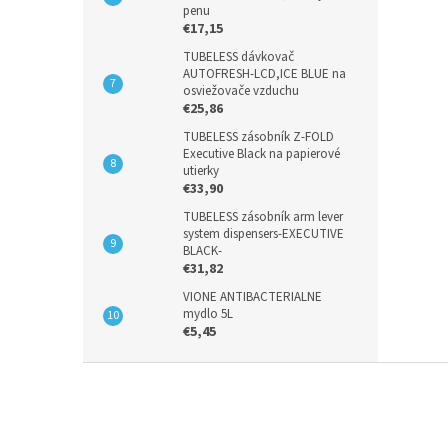
penu
€17,15
TUBELESS dávkovač
AUTOFRESH-LCD,ICE BLUE na
osviežovače vzduchu
€25,86
TUBELESS zásobník Z-FOLD
Executive Black na papierové
utierky
€33,90
TUBELESS zásobník arm lever
system dispensers-EXECUTIVE
BLACK-
€31,82
VIONE ANTIBACTERIALNE
mydlo 5L
€5,45
Z
á
p
ä