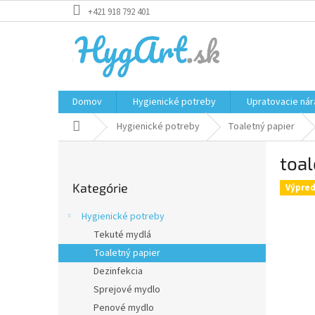
Prejsť
+421 918 792 401
na
obsah
Domov
Hygienické potreby
Upratovacie nár
Domov
Hygienické potreby
Toaletný papier
B
toal
o
Preskočiť
č
Kategórie
kategórie
Výpred
n
ý
Hygienické potreby
p
Tekuté mydlá
a
Toaletný papier
n
e
Dezinfekcia
l
Sprejové mydlo
Penové mydlo