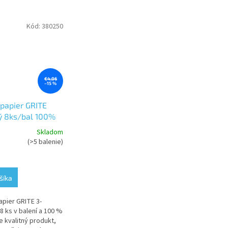
Kód:
380250
€4,06
–15 %
 papier GRITE
ý 8ks/bal 100%
Skladom
(>5 balenie)
e
šíka
apier GRITE 3-
.
8 ks v balení a 100 %
e kvalitný produkt,