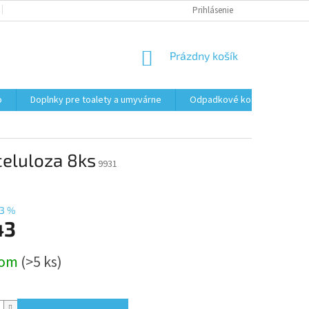
PODMIENKY OCHRANY OSOBNÝCH ÚDAJOV
Prihlásenie
FORMULÁR NA ODSTÚPENI
NÁKUPNÝ
Prázdny košík
KOŠÍK
o
Doplnky pre toalety a umyvárne
Odpadkové koše
Vrec
celuloza 8ks
9931
3 %
43
ová
dom
(>5 ks)