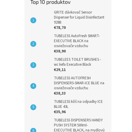
Top 10 produktov
GRITE dávkovač Sensor
Dispenser for Liquid Disinfectant
928B
€78,70
TUBELESS AutoFresh SMART-
EXECUTIVE BLACK na
osviežovače vzduchu
€38,90
TUBELEES TOILET BRUSHES -
wc kefa Executive Black
€29,11
TUBELESS AUTOFRESH
DISPENSERS-SMAR-ICE BLUE na
osviežovače vzduchu
€38,33
TUBELESS kôš na odpadky ICE
BLUE 43L
€35,96
TUBELESS DISPENSERS HANDY
PUSH SYSTEM 500ml-
EXECUTIVE BLACK, na mydlovú