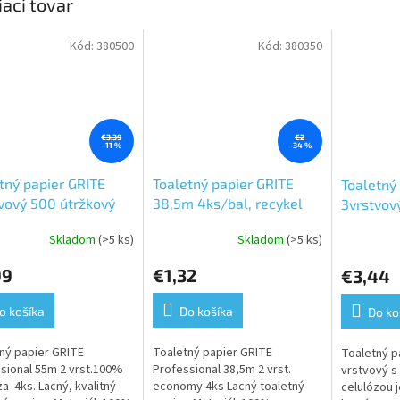
iaci tovar
Kód:
380500
Kód:
380350
€3,39
€2
–11 %
–34 %
tný papier GRITE
Toaletný papier GRITE
Toaletný
vový 500 útržkový
38,5m 4ks/bal, recykel
3vrstvov
al. 100% celulóza
celulóza
Skladom
(>5 ks)
Skladom
(>5 ks)
erné
Priemerné
Priemerné
tenie
hodnotenie
hodnoteni
99
€1,32
€3,44
ktu
produktu
produktu
je
je
5,0
5,0
o košíka
Do košíka
Do ko
z
z
5
5
ný papier GRITE
Toaletný papier GRITE
Toaletný p
ičiek.
hviezdičiek.
hviezdičiek
sional 55m 2 vrst.100%
Professional 38,5m 2 vrst.
vrstvový s 
za 4ks. Lacný, kvalitný
economy 4ks Lacný toaletný
celulózou j