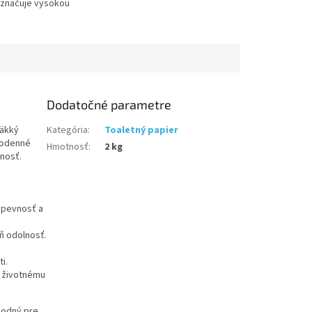
yznačuje vysokou
 jemnosťou.
 prírodný materiál,
Dodatočné parametre
mäkký
Kategória
:
Toaletný papier
dodenné
Hmotnosť
:
2 kg
mnosť.
u pevnosť a
eň odolnosť.
i.
k životnému
hodný pre