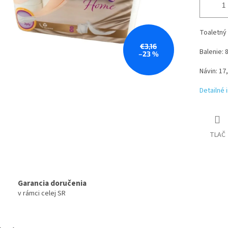
Toaletný
€3,16
Balenie: 
–23 %
Návin: 17
Detailné 
TLAČ
Garancia doručenia
v rámci celej SR