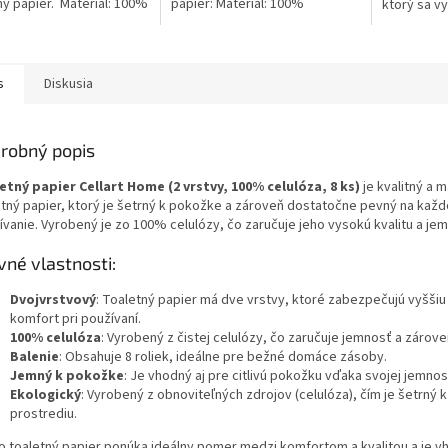
ný papier. Materiál: 100%
papier: Materiál: 100%
ktorý sa v
za Návin: 55 m Počet
recyklovaný papier Počet
savosťou a
 : 2 Počet...
útržkov: 350 Návin: 38,5 m
Celulóza je
Farba: 65% belosť...
ktorý...
s
Diskusia
robný popis
etný papier Cellart Home (2 vrstvy, 100% celulóza, 8 ks)
je kvalitný a 
etný papier, ktorý je šetrný k pokožke a zároveň dostatočne pevný na kaž
ívanie. Vyrobený je zo 100% celulózy, čo zaručuje jeho vysokú kvalitu a je
vné vlastnosti:
Dvojvrstvový
: Toaletný papier má dve vrstvy, ktoré zabezpečujú vyšši
komfort pri používaní.
100% celulóza
: Vyrobený z čistej celulózy, čo zaručuje jemnosť a zárov
Balenie
: Obsahuje 8 roliek, ideálne pre bežné domáce zásoby.
Jemný k pokožke
: Je vhodný aj pre citlivú pokožku vďaka svojej jemnost
Ekologický
: Vyrobený z obnoviteľných zdrojov (celulóza), čím je šetrný 
prostrediu.
o toaletný papier ponúka ideálny pomer medzi komfortom a kvalitou a je v