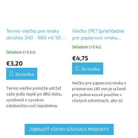
Termo-viečko pre misky
Viečko (PET)priehľadné
okrúhle 340 - 680 ml 50
pre papierovú misku
ks/bal.
Ø185mm 50ks
Skladom
(>5 ks)
Priemerné
Skladom
(>5 ks)
hodnotenie
€4,75
produktu
€3,20
je
Do košíka
5,0
Do košíka
z
5
Viečko pre papierovú misku s
Termo viečko pomôže udržať
hviezdičiek.
priemerom 185 mm je určené
vaše jedlo teplé po dlhú dobu,
pre jednorazové použitie v
vyrobené s vysokou
rôznych odvetviach, ako sú
odolnosťou voči tepelnému
reštaurácie, kaviarne,
poškodeniu
cateringové služby alebo na
balenie potravín.
ZOBRAZIŤ VŠETKY SÚVISIACE PRODUKTY