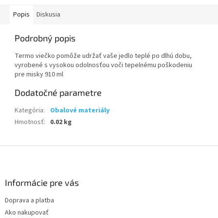
Popis
Diskusia
Podrobný popis
Termo viečko pomôže udržať vaše jedlo teplé po dlhú dobu,
vyrobené s vysokou odolnosťou voči tepelnému poškodeniu
pre misky 910 ml
Dodatočné parametre
Kategória
:
Obalové materiály
Hmotnosť
:
0.02 kg
Z
á
p
ä
Informácie pre vás
t
Doprava a platba
i
Ako nakupovať
e