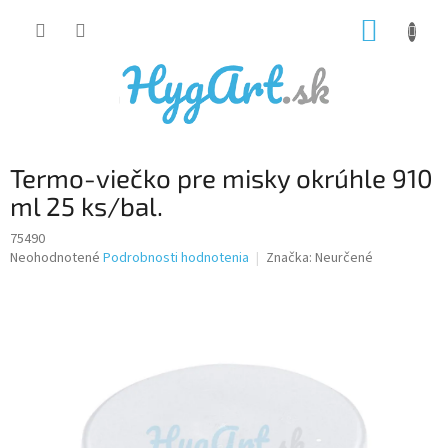
Prejsť
NÁKUP
na
obsah
KOŠÍK
Termo-viečko pre misky okrúhle 910
ml 25 ks/bal.
75490
Priemerné
Neohodnotené
Podrobnosti hodnotenia
Značka:
Neurčené
hodnotenie
produktu
je
0,0
z
5
hviezdičiek.