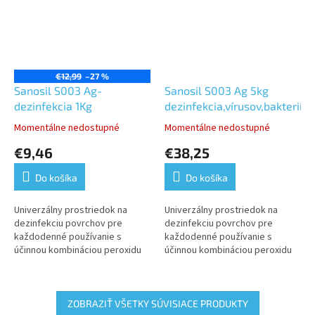
€12,99
–27 %
Sanosil S003 Ag-
Sanosil S003 Ag 5kg
dezinfekcia 1Kg
dezinfekcia,vírusov,bakterií,p
Momentálne nedostupné
Momentálne nedostupné
Priemerné
Priemerné
hodnotenie
hodnotenie
€9,46
€38,25
produktu
produktu
je
je
Do košíka
Do košíka
5,0
5,0
z
z
5
5
Univerzálny prostriedok na
Univerzálny prostriedok na
hviezdičiek.
hviezdičiek.
dezinfekciu povrchov pre
dezinfekciu povrchov pre
každodenné používanie s
každodenné používanie s
účinnou kombináciou peroxidu
účinnou kombináciou peroxidu
vodíka a koloidného striebra.
vodíka a koloidného striebra.
Schválený na kontakt s
Schválený na kontakt s
potravinami bez...
potravinami bez...
ZOBRAZIŤ VŠETKY SÚVISIACE PRODUKTY