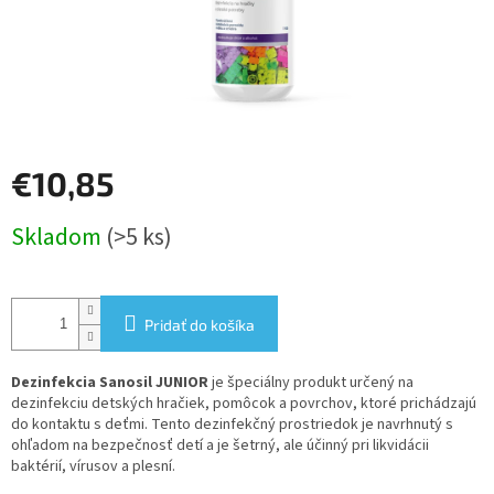
€10,85
Jednotková
Skladom
(>5 ks)
cena:
Pridať do košíka
Dezinfekcia Sanosil JUNIOR
je špeciálny produkt určený na
dezinfekciu detských hračiek, pomôcok a povrchov, ktoré prichádzajú
do kontaktu s deťmi. Tento dezinfekčný prostriedok je navrhnutý s
ohľadom na bezpečnosť detí a je šetrný, ale účinný pri likvidácii
baktérií, vírusov a plesní.