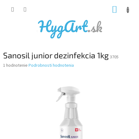
Prejsť
NÁKUP
na
obsah
KOŠÍK
Sanosil junior dezinfekcia 1kg
3705
Priemerné
1 hodnotenie
Podrobnosti hodnotenia
hodnotenie
produktu
je
5,0
z
5
hviezdičiek.