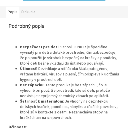
Popis
Diskusia
Podrobný popis
Bezpečnosť pre deti
: Sanosil JUNIOR je špeciálne
vyvinutý pre deti a detské prostredie, čím zabezpečuje,
že po použití je výrobok bezpečný na hračky a pomôcky,
ktoré deti bežne vkladajú do úst alebo používajú.
Účinnosť
: Dezinfikuje a ničí širokú škálu patogénov,
vrátane baktérií, vírusov a plesní, čím prispieva k udržaniu
hygieny v prostredí detí.
Bez zápachu
: Tento produkt je bez zápachu, čo je
výhodné pri použití v prostredí, kde sú deti, pretože
neexistuje nepríjemný chemický zápach po aplikácii.
Šetrnosť k materiálom
: Je vhodný na dezinfekciu
detských hračiek, pomôcok, nábytku a ďalších povrchov,
ktoré sú v kontakte s deťmi. Nezanecháva stopy na
hračkách ani na ich povrchoch.
Účinnosť:
: