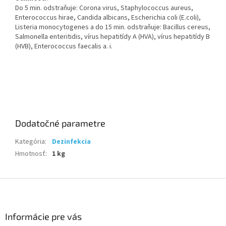
Do 5 min. odstraňuje: Corona virus, Staphylococcus aureus,
Enterococcus hirae, Candida albicans, Escherichia coli (E.coli),
Listeria monocytogenes a do 15 min. odstraňuje: Bacillus cereus,
Salmonella enteritidis, vírus hepatitídy A (HVA), vírus hepatitídy B
(HVB), Enterococcus faecalis a. i.
Dodatočné parametre
Kategória
:
Dezinfekcia
Hmotnosť
:
1 kg
Z
á
p
ä
Informácie pre vás