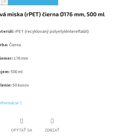
vá miska (rPET) čierna Ø176 mm, 500 ml
teriál:
rPET (recyklovaný polyetyléntereftalát)
rba:
Čierna
iemer:
176 mm
jem:
500 ml
lenie:
50 kusov
informácie
OPÝTAŤ SA
ZDIEĽAŤ