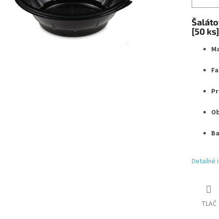
Šaláto
[50 ks]
Ma
Fa
Pr
Ob
Ba
Detailné 
TLAČ