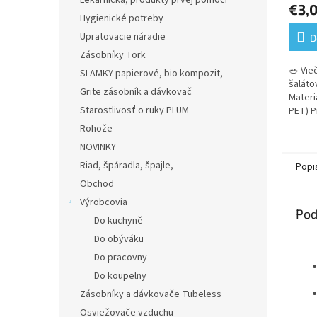
Lekárnička, produkty prvej pomoci
€3,
produ
Hygienické potreby
je
Upratovacie náradie
5,0
D
z
Zásobníky Tork
5
🥗 Vie
SLAMKY papierové, bio kompozit,
hviezd
šaláto
Grite zásobník a dávkovač
Materi
Starostlivosť o ruky PLUM
PET) P
2,4 cm
Rohože
NOVINKY
Riad, špáradla, špajle,
Popi
Obchod
Výrobcovia
Pod
Do kuchyně
Do obýváku
Do pracovny
Do koupelny
Zásobníky a dávkovače Tubeless
Osviežovače vzduchu