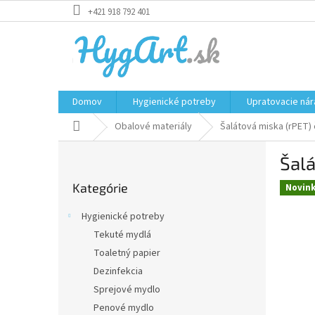
Prejsť
+421 918 792 401
na
obsah
Domov
Hygienické potreby
Upratovacie nár
Domov
Obalové materiály
Šalátová miska (rPET)
B
Šalá
o
Preskočiť
č
Kategórie
kategórie
Novin
n
ý
Hygienické potreby
p
Tekuté mydlá
a
Toaletný papier
n
e
Dezinfekcia
l
Sprejové mydlo
Penové mydlo