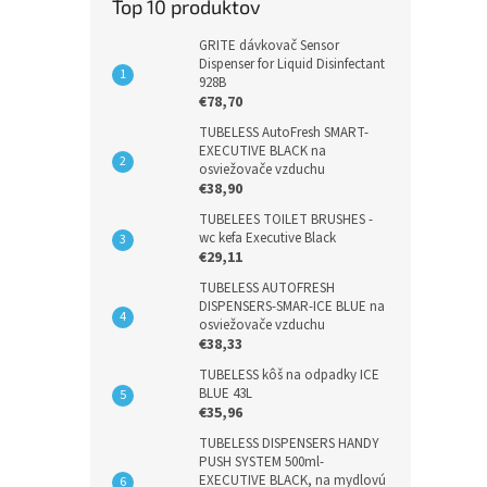
Top 10 produktov
GRITE dávkovač Sensor
Dispenser for Liquid Disinfectant
928B
€78,70
TUBELESS AutoFresh SMART-
EXECUTIVE BLACK na
osviežovače vzduchu
€38,90
TUBELEES TOILET BRUSHES -
wc kefa Executive Black
€29,11
TUBELESS AUTOFRESH
DISPENSERS-SMAR-ICE BLUE na
osviežovače vzduchu
€38,33
TUBELESS kôš na odpadky ICE
BLUE 43L
€35,96
TUBELESS DISPENSERS HANDY
PUSH SYSTEM 500ml-
EXECUTIVE BLACK, na mydlovú