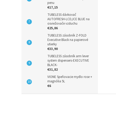
penu
€17,15
TUBELESS dávkovač
AUTOFRESH-LCD,ICE BLUE na
osviežovače vzduchu
€25,86
TUBELESS zásobník Z-FOLD
Executive Black na papierové
utierky
€33,90
TUBELESS zásobník arm lever
system dispensers-EXECUTIVE
BLACK-
€31,82
VIONE Speňovacie mydlo rose +
magnólia 5L
€6
Z
á
p
ä