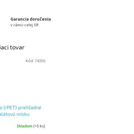
Garancia doručenia
v rámci celej SR
iaci tovar
Kód:
74350
o (rPET) priehľadné
alátovú misku
mm [50 ks]
Skladom
(>5 ks)
erné
tenie