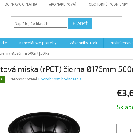
DOPRAVA A PLATBA
AKO NAKUPOVAŤ
OBCHODNÉ PODMIENKY
HĽADAŤ
adie
Kancelárske potreby
Zásobníky Tork
Príslušenstv
 čierna Ø176mm 500ml [50 ks]
tová miska (rPET) čierna Ø176mm 500m
Priemerné
Neohodnotené
Podrobnosti hodnotenia
ka
hodnotenie
produktu
€3,
je
0,0
Jednotk
Skla
z
cena:
5
hviezdičiek.