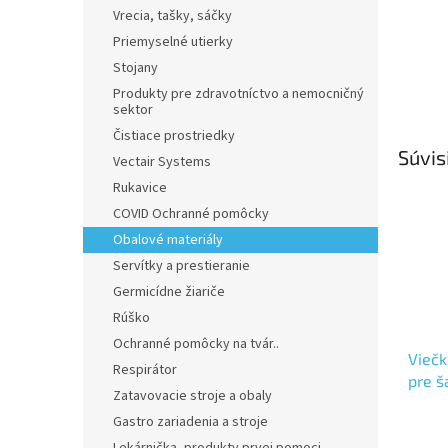
Vrecia, tašky, sáčky
Priemyselné utierky
Stojany
Produkty pre zdravotníctvo a nemocničný
sektor
Čistiace prostriedky
Súvis
Vectair Systems
Rukavice
COVID Ochranné pomôcky
Obalové materiály
Servítky a prestieranie
Germicídne žiariče
Rúško
Ochranné pomôcky na tvár..
Viečk
Respirátor
pre š
Zatavovacie stroje a obaly
Ø176
Gastro zariadenia a stroje
Priem
hodno