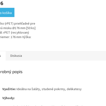
06
ktu
o košíka
čko (rPET) priehľadné pre
ičiek.
vú misku Ø176 mm [50 ks]
ál: rPET (recyklovaný
riemer: 176 mm Výška:
 Hmotnosť 1 ks: 7,2 g...
s
Diskusia
robný popis
Využitie:
Ideálna na šaláty, studené pokrmy, delikatesy
Výhody: