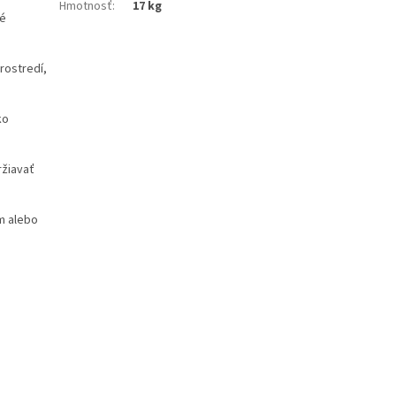
Hmotnosť
:
17 kg
ré
rostredí,
ko
ržiavať
m alebo