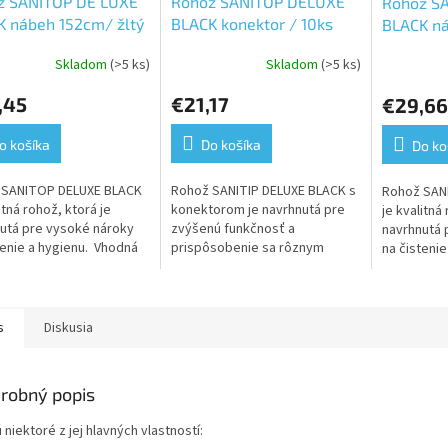
ž SANITOP DE LUXE
Rohož SANITOP DELUXE
Rohož S
 nábeh 152cm/ žltý
BLACK konektor / 10ks
BLACK ná
Skladom
(>5 ks)
Skladom
(>5 ks)
,45
€21,17
€29,66
o košíka
Do košíka
Do ko
 SANITOP DELUXE BLACK
Rohož SANITIP DELUXE BLACK s
Rohož SAN
itná rohož, ktorá je
konektorom je navrhnutá pre
je kvalitná
utá pre vysoké nároky
zvýšenú funkčnosť a
navrhnutá 
tenie a hygienu. Vhodná
prispôsobenie sa rôznym
na čisteni
krého a mastného
priestorom. Tu sú niektoré jej
do mokréh
edia. Vhodná tam kde
hlavné aplikácie a spôsob
prostredia
použitia:...
sa...
s
Diskusia
robný popis
 niektoré z jej hlavných vlastností: