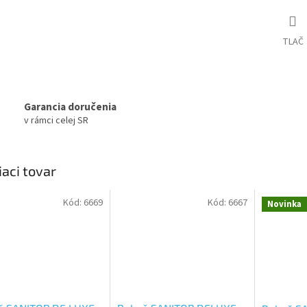
TLAČ
Garancia doručenia
v rámci celej SR
iaci tovar
Kód:
6669
Kód:
6667
Novinka