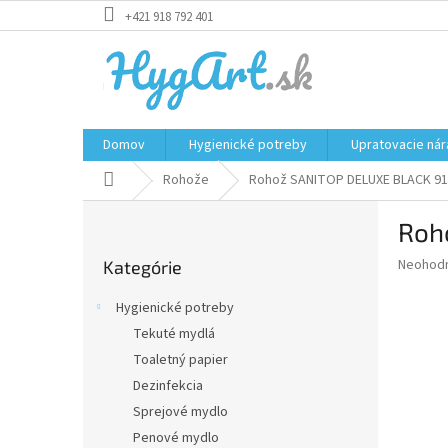
Prejsť
+421 918 792 401
na
obsah
Domov
Hygienické potreby
Upratovacie nár
Domov
Rohože
Rohož SANITOP DELUXE BLACK 91
B
Roh
o
Preskočiť
č
Priemer
Neohod
Kategórie
kategórie
n
hodnote
ý
produkt
Hygienické potreby
p
je
Tekuté mydlá
0,0
a
z
Toaletný papier
n
5
e
Dezinfekcia
hviezdič
l
Sprejové mydlo
Penové mydlo