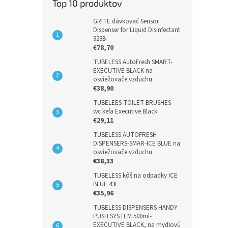
Top 10 produktov
GRITE dávkovač Sensor
Dispenser for Liquid Disinfectant
928B
€78,70
TUBELESS AutoFresh SMART-
EXECUTIVE BLACK na
osviežovače vzduchu
€38,90
TUBELEES TOILET BRUSHES -
wc kefa Executive Black
€29,11
TUBELESS AUTOFRESH
DISPENSERS-SMAR-ICE BLUE na
osviežovače vzduchu
€38,33
TUBELESS kôš na odpadky ICE
BLUE 43L
€35,96
TUBELESS DISPENSERS HANDY
PUSH SYSTEM 500ml-
EXECUTIVE BLACK, na mydlovú