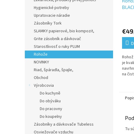
Lekárnička, produkty prvej pomoci
Roho
BLACK
Hygienické potreby
Upratovacie náradie
Zásobníky Tork
€49
SLAMKY papierové, bio kompozit,
Grite zásobník a dávkovač
D
Starostlivosť o ruky PLUM
Rohože
Rohož
NOVINKY
je kval
navrhn
Riad, špáradla, špajle,
na čis
Obchod
do mo
Výrobcovia
prostr
sa...
Do kuchyně
Popi
Do obýváku
Do pracovny
Do koupelny
Pod
Zásobníky a dávkovače Tubeless
Tu sú
Osviežovače vzduchu