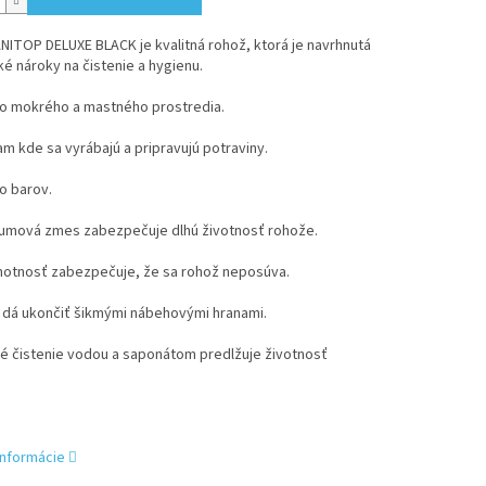
ITOP DELUXE BLACK je kvalitná rohož, ktorá je navrhnutá
é nároky na čistenie a hygienu.
o mokrého a mastného prostredia.
m kde sa vyrábajú a pripravujú potraviny.
o barov.
umová zmes zabezpečuje dlhú životnosť rohože.
motnosť zabezpečuje, že sa rohož neposúva.
 dá ukončiť šikmými nábehovými hranami.
né čistenie vodou a saponátom predlžuje životnosť
informácie