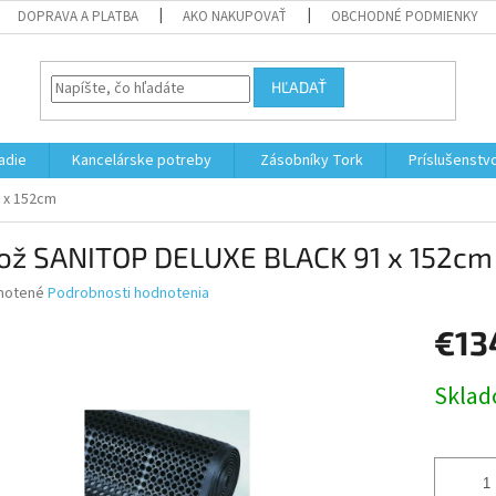
DOPRAVA A PLATBA
AKO NAKUPOVAŤ
OBCHODNÉ PODMIENKY
HĽADAŤ
adie
Kancelárske potreby
Zásobníky Tork
Príslušenstv
 x 152cm
ož SANITOP DELUXE BLACK 91 x 152cm
né
notené
Podrobnosti hodnotenia
nie
€13
u
Jednotk
Skla
cena:
iek.