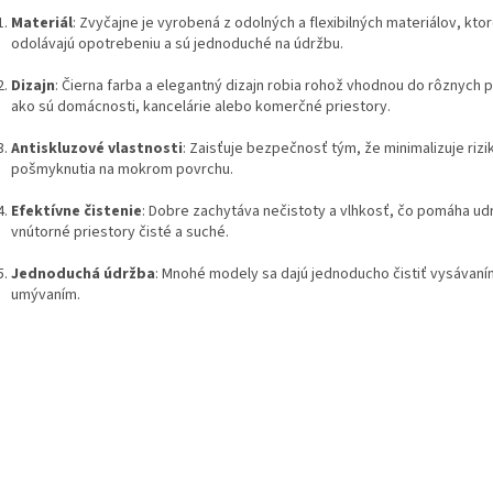
Materiál
: Zvyčajne je vyrobená z odolných a flexibilných materiálov, kto
odolávajú opotrebeniu a sú jednoduché na údržbu.
Dizajn
: Čierna farba a elegantný dizajn robia rohož vhodnou do rôznych p
ako sú domácnosti, kancelárie alebo komerčné priestory.
Antiskluzové vlastnosti
: Zaisťuje bezpečnosť tým, že minimalizuje rizi
pošmyknutia na mokrom povrchu.
Efektívne čistenie
: Dobre zachytáva nečistoty a vlhkosť, čo pomáha ud
vnútorné priestory čisté a suché.
Jednoduchá údržba
: Mnohé modely sa dajú jednoducho čistiť vysávaní
umývaním.