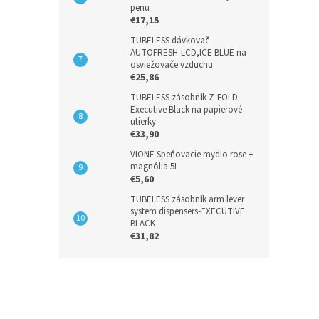
penu
€17,15
TUBELESS dávkovač
AUTOFRESH-LCD,ICE BLUE na
osviežovače vzduchu
€25,86
TUBELESS zásobník Z-FOLD
Executive Black na papierové
utierky
€33,90
VIONE Speňovacie mydlo rose +
magnólia 5L
€5,60
TUBELESS zásobník arm lever
system dispensers-EXECUTIVE
BLACK-
€31,82
Z
á
p
ä