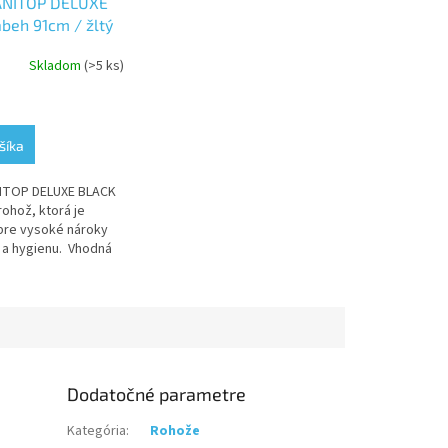
ANITOP DELUXE
beh 91cm / žltý
Skladom
(>5 ks)
šíka
ITOP DELUXE BLACK
 rohož, ktorá je
pre vysoké nároky
e a hygienu. Vhodná
o a mastného
. Vhodná tam kde
Dodatočné parametre
Kategória
:
Rohože