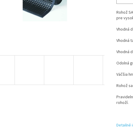
Rohož SAN
pre vysok
Vhodná d
Vhodná ta
Vhodná d
Odolná g
Väčšia h
Rohož sa
Pravidel
rohoží.
Detailné 