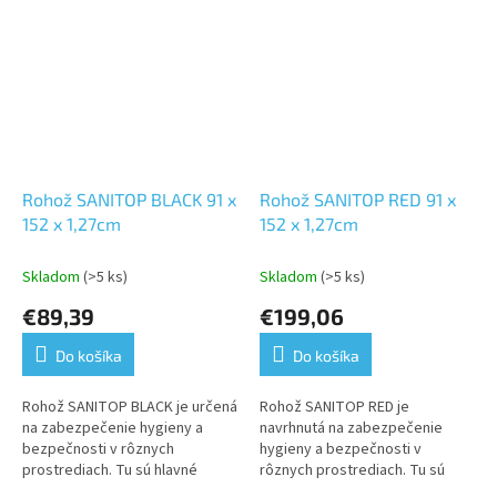
Rohož SANITOP BLACK 91 x
Rohož SANITOP RED 91 x
152 x 1,27cm
152 x 1,27cm
Skladom
(>5 ks)
Skladom
(>5 ks)
€89,39
€199,06
Do košíka
Do košíka
Rohož SANITOP BLACK je určená
Rohož SANITOP RED je
na zabezpečenie hygieny a
navrhnutá na zabezpečenie
bezpečnosti v rôznych
hygieny a bezpečnosti v
prostrediach. Tu sú hlavné
rôznych prostrediach. Tu sú
vlastnosti a oblasti použitia:
niektoré jej charakteristické