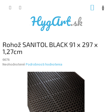
Prejsť
NÁKUP
na
obsah
KOŠÍK
Rohož SANITOL BLACK 91 x 297 x
1,27cm
6676
Priemerné
Neohodnotené
Podrobnosti hodnotenia
hodnotenie
produktu
je
0,0
z
5
hviezdičiek.