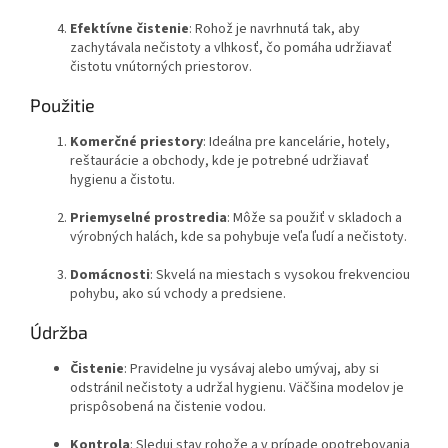
Efektívne čistenie
: Rohož je navrhnutá tak, aby
zachytávala nečistoty a vlhkosť, čo pomáha udržiavať
čistotu vnútorných priestorov.
Použitie
Komerčné priestory
: Ideálna pre kancelárie, hotely,
reštaurácie a obchody, kde je potrebné udržiavať
hygienu a čistotu.
Priemyselné prostredia
: Môže sa použiť v skladoch a
výrobných halách, kde sa pohybuje veľa ľudí a nečistoty.
Domácnosti
: Skvelá na miestach s vysokou frekvenciou
pohybu, ako sú vchody a predsiene.
Údržba
Čistenie
: Pravidelne ju vysávaj alebo umývaj, aby si
odstránil nečistoty a udržal hygienu. Väčšina modelov je
prispôsobená na čistenie vodou.
Kontrola
: Sleduj stav rohože a v prípade opotrebovania