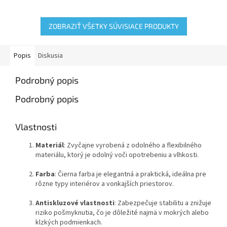
Vlastnosti Materiál: Zvyčajne...
vlastnosti a použitie:
Vlastnosti...
ZOBRAZIŤ VŠETKY SÚVISIACE PRODUKTY
Popis
Diskusia
Podrobný popis
Podrobný popis
Vlastnosti
Materiál
: Zvyčajne vyrobená z odolného a flexibilného
materiálu, ktorý je odolný voči opotrebeniu a vlhkosti.
Farba
: Čierna farba je elegantná a praktická, ideálna pre
rôzne typy interiérov a vonkajších priestorov.
Antiskluzové vlastnosti
: Zabezpečuje stabilitu a znižuje
riziko pošmyknutia, čo je dôležité najmä v mokrých alebo
klzkých podmienkach.