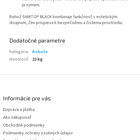
ju vymeni.
Rohož SANITOP BLACK kombinuje funkčnosť s estetickým
dizajnom, čím prispieva k bezpečnému a čistému prostrediu.
Dodatočné parametre
Kategória
:
Rohože
Hmotnosť
:
22 kg
Z
á
p
ä
Informácie pre vás
t
Doprava a platba
i
Ako nakupovať
e
Obchodné podmienky
Podmienky ochrany osobných údajov