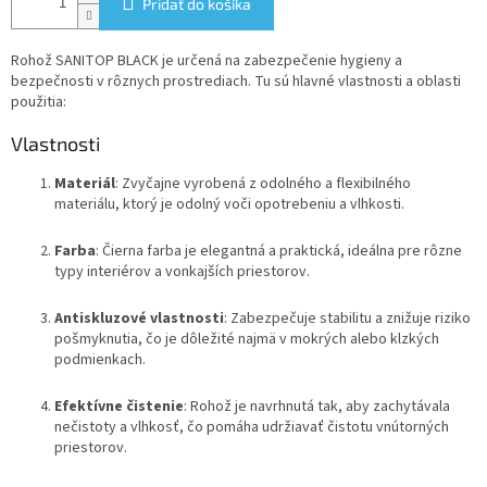
Pridať do košíka
Rohož SANITOP BLACK je určená na zabezpečenie hygieny a
bezpečnosti v rôznych prostrediach. Tu sú hlavné vlastnosti a oblasti
použitia:
Vlastnosti
Materiál
: Zvyčajne vyrobená z odolného a flexibilného
materiálu, ktorý je odolný voči opotrebeniu a vlhkosti.
Farba
: Čierna farba je elegantná a praktická, ideálna pre rôzne
typy interiérov a vonkajších priestorov.
Antiskluzové vlastnosti
: Zabezpečuje stabilitu a znižuje riziko
pošmyknutia, čo je dôležité najmä v mokrých alebo klzkých
podmienkach.
Efektívne čistenie
: Rohož je navrhnutá tak, aby zachytávala
nečistoty a vlhkosť, čo pomáha udržiavať čistotu vnútorných
priestorov.