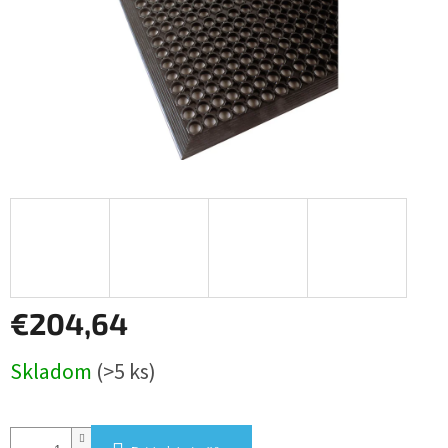
€204,64
Jednotková
Skladom
(>5 ks)
cena: