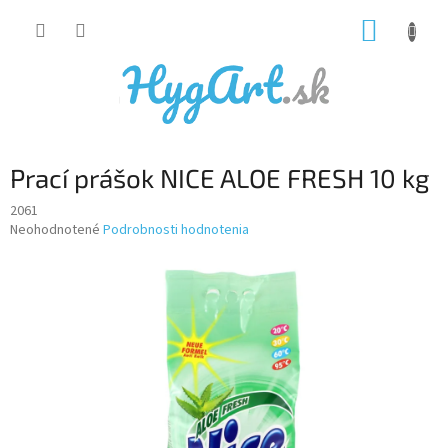
Prejsť
NÁKUP
na
obsah
KOŠÍK
Prací prášok NICE ALOE FRESH 10 kg
2061
Priemerné
Neohodnotené
Podrobnosti hodnotenia
hodnotenie
produktu
je
0,0
z
5
hviezdičiek.