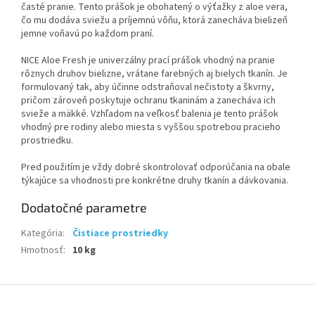
časté pranie. Tento prášok je obohatený o výťažky z aloe vera,
čo mu dodáva sviežu a príjemnú vôňu, ktorá zanecháva bielizeň
jemne voňavú po každom praní.
NICE Aloe Fresh je univerzálny prací prášok vhodný na pranie
rôznych druhov bielizne, vrátane farebných aj bielych tkanín. Je
formulovaný tak, aby účinne odstraňoval nečistoty a škvrny,
pričom zároveň poskytuje ochranu tkaninám a zanecháva ich
svieže a mäkké. Vzhľadom na veľkosť balenia je tento prášok
vhodný pre rodiny alebo miesta s vyššou spotrebou pracieho
prostriedku.
Pred použitím je vždy dobré skontrolovať odporúčania na obale
týkajúce sa vhodnosti pre konkrétne druhy tkanín a dávkovania.
Dodatočné parametre
Kategória
:
Čistiace prostriedky
Hmotnosť
:
10 kg
Z
á