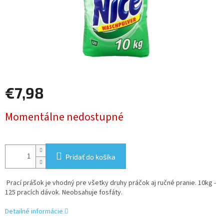
€7,98
Jednotková
Momentálne nedostupné
cena:
Pridať do košíka
Prací prášok je vhodný pre všetky druhy práčok aj ručné pranie. 10kg -
125 pracích dávok. Neobsahuje fosfáty.
Detailné informácie