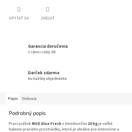
OPÝTAŤ SA
ZDIEĽAŤ
Garancia doručenia
v rámci celej SR
Darček zdarma
Ku každej objednávke
Popis
Diskusia
Podrobný popis
Prací prášok
NICE Aloe Fresh
s hmotnosťou
10 kg
je veľké
balenie pracieho prostriedku, ktoré je ideálne pre intenzívne a