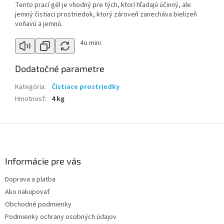
Tento prací gél je vhodný pre tých, ktorí hľadajú účinný, ale
jemný čistiaci prostriedok, ktorý zároveň zanecháva bielizeň
voňavú a jemnú.
4o mini
Dodatočné parametre
Kategória
:
Čistiace prostriedky
Hmotnosť
:
4 kg
Z
á
p
ä
Informácie pre vás
t
Doprava a platba
i
Ako nakupovať
e
Obchodné podmienky
Podmienky ochrany osobných údajov