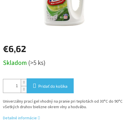
€6,62
Jednotková
Skladom
(>5 ks)
cena:
Pridať do košíka
Univerzálny prací gel vhodný na pranie pri teplotách od 30°C do 90°C
všetkých druhov bielizne okrem vlny a hodvábu.
Detailné informácie