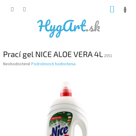
Prejsť
NÁKUP
na
obsah
KOŠÍK
Prací gel NICE ALOE VERA 4L
2551
Priemerné
Neohodnotené
Podrobnosti hodnotenia
hodnotenie
produktu
je
0,0
z
5
hviezdičiek.