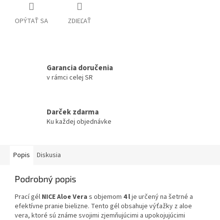
OPÝTAŤ SA
ZDIEĽAŤ
Garancia doručenia
v rámci celej SR
Darček zdarma
Ku každej objednávke
Popis
Diskusia
Podrobný popis
Prací gél
NICE Aloe Vera
s objemom
4 l
je určený na šetrné a
efektívne pranie bielizne. Tento gél obsahuje výťažky z aloe
vera, ktoré sú známe svojimi zjemňujúcimi a upokojujúcimi