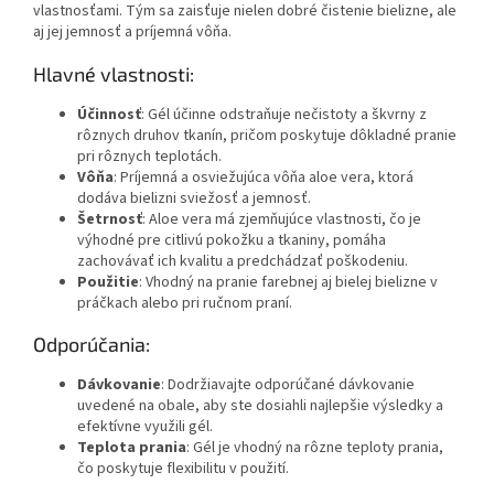
vlastnosťami. Tým sa zaisťuje nielen dobré čistenie bielizne, ale
aj jej jemnosť a príjemná vôňa.
Hlavné vlastnosti:
Účinnosť
: Gél účinne odstraňuje nečistoty a škvrny z
rôznych druhov tkanín, pričom poskytuje dôkladné pranie
pri rôznych teplotách.
Vôňa
: Príjemná a osviežujúca vôňa aloe vera, ktorá
dodáva bielizni sviežosť a jemnosť.
Šetrnosť
: Aloe vera má zjemňujúce vlastnosti, čo je
výhodné pre citlivú pokožku a tkaniny, pomáha
zachovávať ich kvalitu a predchádzať poškodeniu.
Použitie
: Vhodný na pranie farebnej aj bielej bielizne v
práčkach alebo pri ručnom praní.
Odporúčania:
Dávkovanie
: Dodržiavajte odporúčané dávkovanie
uvedené na obale, aby ste dosiahli najlepšie výsledky a
efektívne využili gél.
Teplota prania
: Gél je vhodný na rôzne teploty prania,
čo poskytuje flexibilitu v použití.