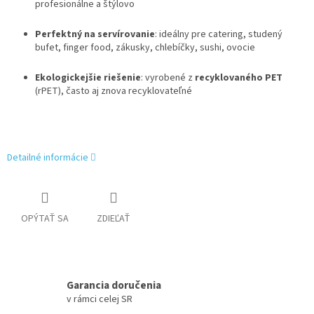
profesionálne a štýlovo
Perfektný na servírovanie
: ideálny pre catering, studený
bufet, finger food, zákusky, chlebíčky, sushi, ovocie
Ekologickejšie riešenie
: vyrobené z
recyklovaného PET
(rPET), často aj znova recyklovateľné
Detailné informácie
OPÝTAŤ SA
ZDIEĽAŤ
Garancia doručenia
v rámci celej SR