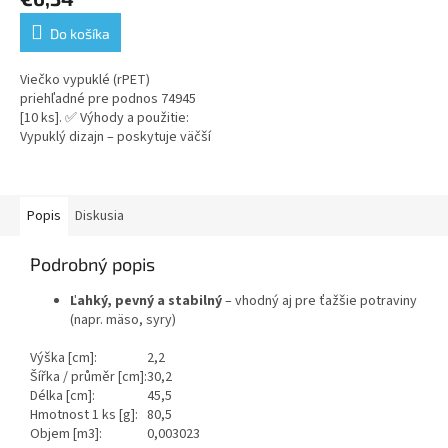
Do košíka
Viečko vypuklé (rPET)
priehľadné pre podnos 74945
[10 ks]. ✅ Výhody a použitie:
Vypuklý dizajn – poskytuje väčší
objem nad obsahom, ideálne na
zakrytie vyšších jedál,...
Popis
Diskusia
Podrobný popis
Ľahký, pevný a stabilný
– vhodný aj pre ťažšie potraviny
(napr. mäso, syry)
Výška [cm]:
2,2
Šířka / průměr [cm]:
30,2
Délka [cm]:
45,5
Hmotnost 1 ks [g]:
80,5
Objem [m3]:
0,003023