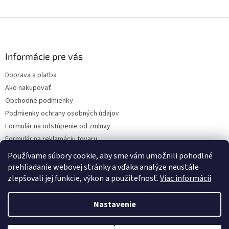
Z
á
p
ä
Informácie pre vás
t
Doprava a platba
i
Ako nakupovať
e
Obchodné podmienky
Podmienky ochrany osobných údajov
Formulár na odstúpenie od zmluvy
Formulár na reklamáciu tovaru
Kontakty
Používame súbory cookie, aby sme vám umožnili pohodlné
prehliadanie webovej stránky a vďaka analýze neustále
zlepšovali jej funkcie, výkon a použiteľnosť.
Viac informácií
Vytvoril Shoptet
Nastavenie
Copyright 2026
www.hygart.sk
. Všetky práva vyhradené.
Upraviť