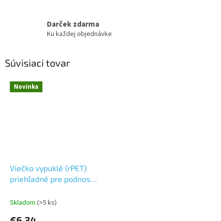
Darček zdarma
Ku každej objednávke
Súvisiaci tovar
Novinka
Viečko vypuklé (rPET)
priehľadné pre podnos
74945 [10 ks]
Skladom
(>5 ks)
€6,34