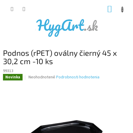
Prejsť
NÁKUP
na
obsah
KOŠÍK
Podnos (rPET) oválny čierný 45 x
30,2 cm -10 ks
99313
Priemerné
Neohodnotené
Podrobnosti hodnotenia
Novinka
hodnotenie
produktu
je
0,0
z
5
hviezdičiek.