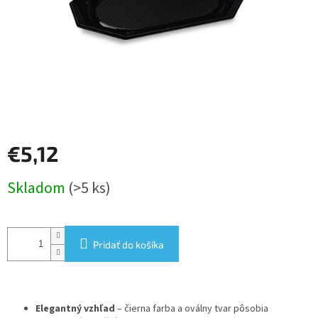
€5,12
Jednotková
Skladom
(>5 ks)
cena:
Pridať do košíka
Elegantný vzhľad
– čierna farba a oválny tvar pôsobia