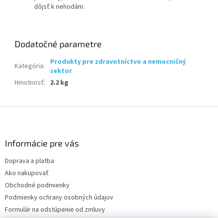
dôjsť k nehodám.
Dodatočné parametre
Produkty pre zdravotníctvo a nemocničný
Kategória
:
sektor
Hmotnosť
:
2.2 kg
Z
á
p
ä
Informácie pre vás
t
Doprava a platba
i
Ako nakupovať
e
Obchodné podmienky
Podmienky ochrany osobných údajov
Formulár na odstúpenie od zmluvy