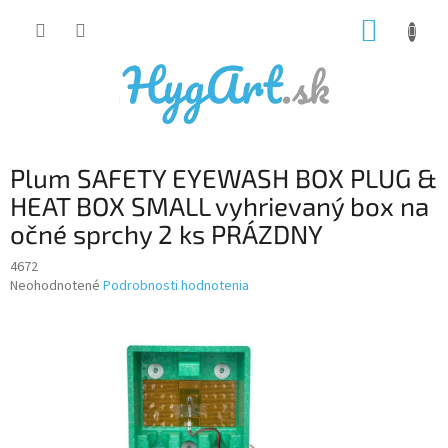
Prejsť
NÁKUP
na
obsah
KOŠÍK
Plum SAFETY EYEWASH BOX PLUG &
HEAT BOX SMALL vyhrievaný box na
očné sprchy 2 ks PRÁZDNY
4672
Priemerné
Neohodnotené
Podrobnosti hodnotenia
hodnotenie
produktu
je
0,0
z
5
hviezdičiek.