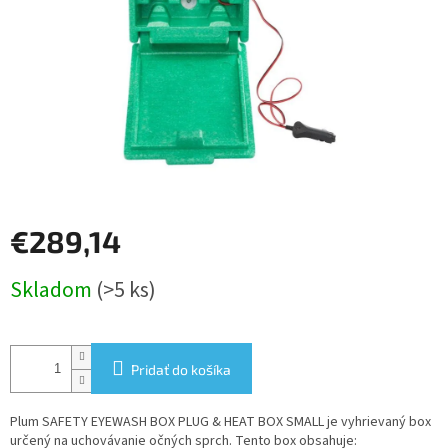
€289,14
Jednotková
Skladom
(>5 ks)
cena:
Pridať do košíka
Plum SAFETY EYEWASH BOX PLUG & HEAT BOX SMALL je vyhrievaný box
určený na uchovávanie očných sprch. Tento box obsahuje: