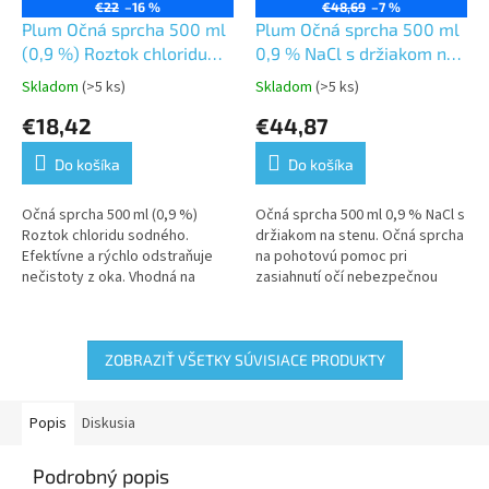
€22
–16 %
€48,69
–7 %
Plum Očná sprcha 500 ml
Plum Očná sprcha 500 ml
(0,9 %) Roztok chloridu
0,9 % NaCl s držiakom na
sodného
stenu
Skladom
(>5 ks)
Skladom
(>5 ks)
Priemerné
Priemerné
hodnotenie
hodnotenie
€18,42
€44,87
produktu
produktu
je
je
Do košíka
Do košíka
5,0
5,0
z
z
5
5
Očná sprcha 500 ml (0,9 %)
Očná sprcha 500 ml 0,9 % NaCl s
hviezdičiek.
hviezdičiek.
Roztok chloridu sodného.
držiakom na stenu. Očná sprcha
Efektívne a rýchlo odstraňuje
na pohotovú pomoc pri
nečistoty z oka. Vhodná na
zasiahnutí očí nebezpečnou
všetky priemyselné
látkou. Doba výplachu 2 - 5
prevádzky. Vhodná aj pre
minút. Odporúčame pre všetky
zváračov na...
druhy...
ZOBRAZIŤ VŠETKY SÚVISIACE PRODUKTY
Popis
Diskusia
Podrobný popis