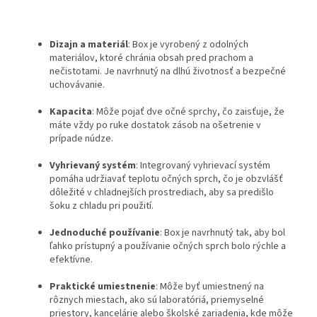
Dizajn a materiál
: Box je vyrobený z odolných
materiálov, ktoré chránia obsah pred prachom a
nečistotami. Je navrhnutý na dlhú životnosť a bezpečné
uchovávanie.
Kapacita
: Môže pojať dve očné sprchy, čo zaisťuje, že
máte vždy po ruke dostatok zásob na ošetrenie v
prípade núdze.
Vyhrievaný systém
: Integrovaný vyhrievací systém
pomáha udržiavať teplotu očných sprch, čo je obzvlášť
dôležité v chladnejších prostrediach, aby sa predišlo
šoku z chladu pri použití.
Jednoduché používanie
: Box je navrhnutý tak, aby bol
ľahko prístupný a používanie očných sprch bolo rýchle a
efektívne.
Praktické umiestnenie
: Môže byť umiestnený na
rôznych miestach, ako sú laboratóriá, priemyselné
priestory, kancelárie alebo školské zariadenia, kde môže