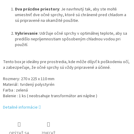
Dva prázdne priestory
: Je navrhnutý tak, aby ste mohli
umiestniť dve očné sprchy, ktoré sú chránené pred chladom a
sú pripravené na okamžité použitie.
Vyhrievanie
: Udržuje očné sprchy v optimálnej teplote, aby sa
predišlo nepríjemnostiam spôsobeným chladnou vodou pri
použití.
Tento box je ideálny pre prostredia, kde môže dôjsť k poškodeniu očí,
a zabezpečuje, že očné sprchy sú vždy pripravené a účinné.
Rozmery: 270 x 225 x 110 mm
Materiál : tvrdený polystyrén
Farba : zelená
Balenie : 1 ks ( neobsahuje transformátor ani náplne )
Detailné informácie
OPÝTAŤ SA
ZDIEĽAŤ