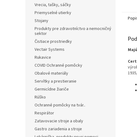
Vrecia, tašky, sáčky
Priemyselné utierky
Popi
Stojany
Produkty pre zdravotníctvo a nemocničný
sektor
Pod
Čistiace prostriedky
Vectair Systems
Maj
Rukavice
Cert
COVID Ochranné pomôcky
výro
1935
Obalové materiály
Servítky a prestieranie
Germicídne žiariče
Rúško
Ochranné pomôcky na tvár..
Respirátor
Zatavovacie stroje a obaly
Gastro zariadenia a stroje