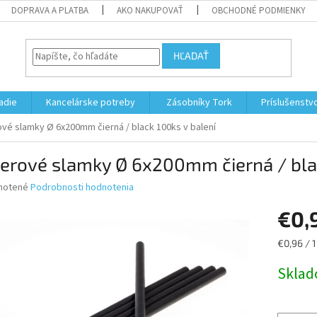
DOPRAVA A PLATBA
AKO NAKUPOVAŤ
OBCHODNÉ PODMIENKY
HĽADAŤ
adie
Kancelárske potreby
Zásobníky Tork
Príslušenstv
ové slamky Ø 6x200mm čierná / black 100ks v balení
erové slamky Ø 6x200mm čierná / blac
né
notené
Podrobnosti hodnotenia
nie
€0,
u
Jednotk
€0,96 / 1
cena:
Skla
iek.