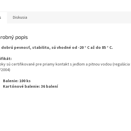
s
Diskusia
robný popis
ú dobrú
pevnosť, stabilitu, sú vhodné od -20 ° C až do 85 ° C.
ifikát:
bky sú certifikované pre priamy kontakt s jedlom a pitnou vodou (regulácia 
/2004)
Balenie: 100 ks
Kartónové balenie: 36 balení