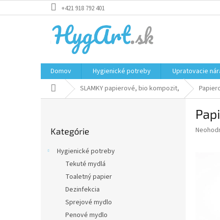
Prejsť
+421 918 792 401
na
obsah
Domov
Hygienické potreby
Upratovacie nár
Domov
SLAMKY papierové, bio kompozit,
Papier
B
Papi
o
Preskočiť
č
Priemer
Neohod
Kategórie
kategórie
n
hodnote
ý
produkt
Hygienické potreby
p
je
Tekuté mydlá
0,0
a
z
Toaletný papier
n
5
e
Dezinfekcia
hviezdič
l
Sprejové mydlo
Penové mydlo