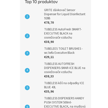
Top 10 produktov
GRITE dávkovač Sensor
Dispenser for Liquid Disinfectant
928B
€78,70
TUBELESS AutoFresh SMART-
EXECUTIVE BLACK na
osviežovače vzduchu
€38,90
TUBELEES TOILET BRUSHES -
wc kefa Executive Black
€29,11
TUBELESS AUTOFRESH
DISPENSERS-SMAR-ICE BLUE na
osviežovače vzduchu
€38,33
TUBELESS kôš na odpadky ICE
BLUE 43L
€35,96
TUBELESS DISPENSERS HANDY
PUSH SYSTEM 500ml-
EXECUTIVE BLACK, na mydlovú