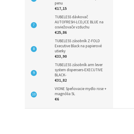
penu
€17,15
TUBELESS dávkovač
AUTOFRESH-LCD,ICE BLUE na
osviežovače vzduchu
€25,86
TUBELESS zásobník Z-FOLD
Executive Black na papierové
utierky
€33,90
TUBELESS zásobník arm lever
system dispensers-EXECUTIVE
BLACK-
€31,82
VIONE Speňovacie mydlo rose +
magnólia 5L
€6
Z
á
p
ä