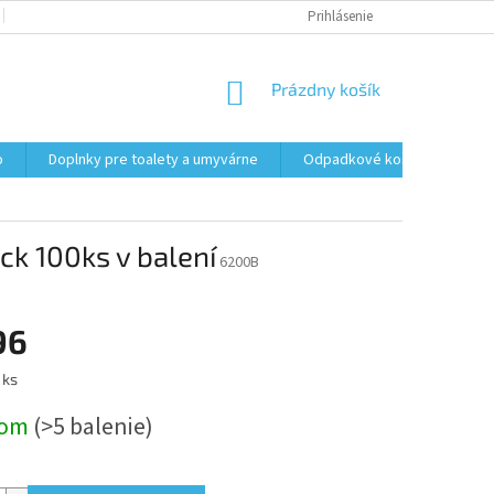
PODMIENKY OCHRANY OSOBNÝCH ÚDAJOV
Prihlásenie
FORMULÁR NA ODSTÚPENI
NÁKUPNÝ
Prázdny košík
KOŠÍK
o
Doplnky pre toalety a umyvárne
Odpadkové koše
Vrec
k 100ks v balení
6200B
96
ová
 ks
dom
(>5 balenie)