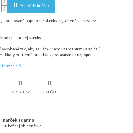
Pridať do košíka
ky spracované papierové slamky, v
yrobené z 3 vrstiev
hrada plastovej slamky.
 vyrobené tak, aby sa Vám v nápoji nerozpustili a spĺňajú
rtifikáty potrebné pre styk s potravinami a nápojmi.
informácie
OPÝTAŤ SA
ZDIEĽAŤ
Darček zdarma
Ku každej objednávke