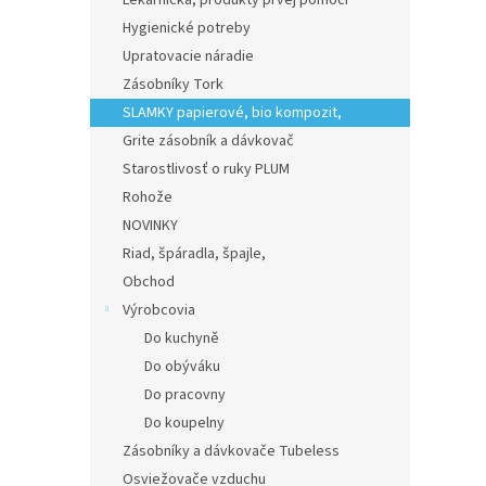
Lekárnička, produkty prvej pomoci
Hygienické potreby
Upratovacie náradie
Zásobníky Tork
SLAMKY papierové, bio kompozit,
Grite zásobník a dávkovač
Starostlivosť o ruky PLUM
Rohože
NOVINKY
Riad, špáradla, špajle,
Obchod
Výrobcovia
Do kuchyně
Do obýváku
Do pracovny
Do koupelny
Zásobníky a dávkovače Tubeless
Osviežovače vzduchu