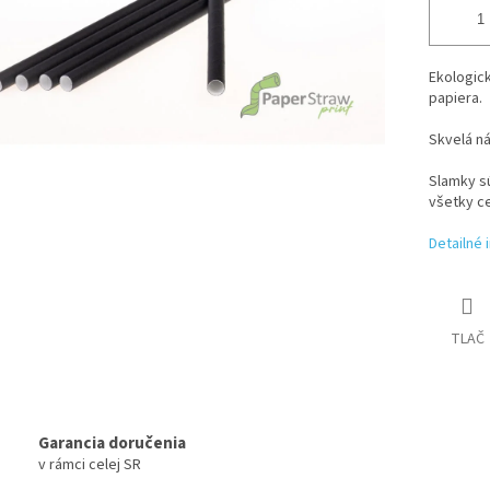
Ekologic
papiera.
Skvelá ná
Slamky sú
všetky ce
Detailné 
TLAČ
Garancia doručenia
v rámci celej SR