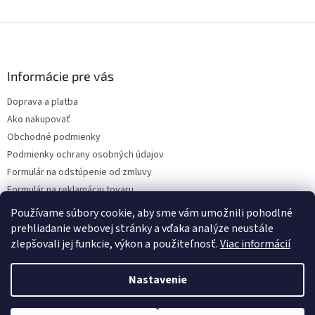
Z
á
p
ä
Informácie pre vás
t
Doprava a platba
i
Ako nakupovať
e
Obchodné podmienky
Podmienky ochrany osobných údajov
Formulár na odstúpenie od zmluvy
Formulár na reklamáciu tovaru
Kontakty
Používame súbory cookie, aby sme vám umožnili pohodlné
prehliadanie webovej stránky a vďaka analýze neustále
zlepšovali jej funkcie, výkon a použiteľnosť.
Viac informácií
Vytvoril Shoptet
Nastavenie
Copyright 2026
www.hygart.sk
. Všetky práva vyhradené.
Upraviť