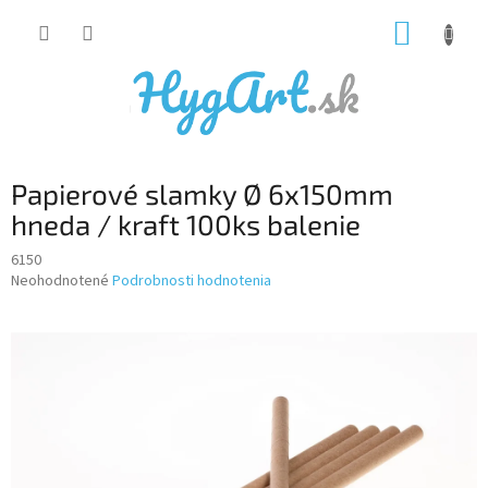
Prejsť
NÁKUP
na
obsah
KOŠÍK
Papierové slamky Ø 6x150mm
hneda / kraft 100ks balenie
6150
Priemerné
Neohodnotené
Podrobnosti hodnotenia
hodnotenie
produktu
je
0,0
z
5
hviezdičiek.