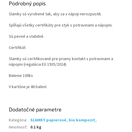
Podrobný popis
Slamky sú vyrobené tak, aby sa v nápoji nerozpustili.
Spĺňajú všetky certifikáty pre styk s potravinami a nápojmi.
Sú pevné a stabilné.
Certifikát:
Slamky sú certifikované pre priamy kontakt s potravinami a
nápojmi (regulácia EÚ 1935/2024)
Balenie 100ks
V kartóne je 46 balení.
Dodatočné parametre
Kategória
:
SLAMKY papierové, bio kompozit,
Hmotnosť
:
0.1 kg