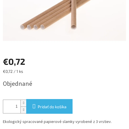
€0,72
Jednotková
€0,72 / 1 ks
cena:
Objednané
Pridať do košíka
Ekologický spracované papierové slamky vyrobené z 3 vrstiev.