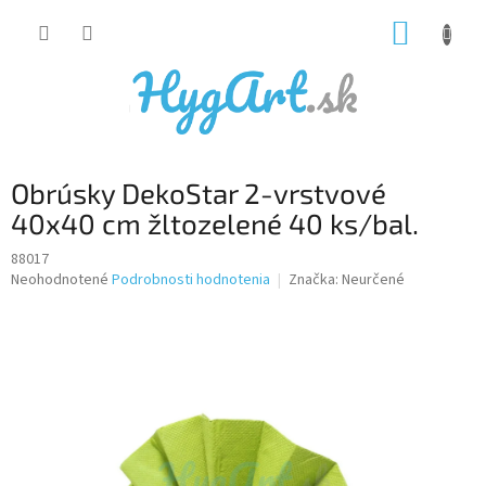
Prejsť
NÁKUP
na
obsah
KOŠÍK
Obrúsky DekoStar 2-vrstvové
40x40 cm žltozelené 40 ks/bal.
88017
Priemerné
Neohodnotené
Podrobnosti hodnotenia
Značka:
Neurčené
hodnotenie
produktu
je
0,0
z
5
hviezdičiek.