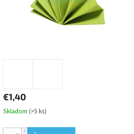
€1,40
Jednotková
Skladom
(>5 ks)
cena: