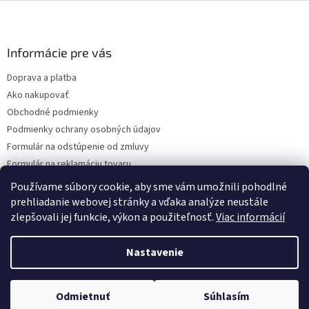
Z
á
p
ä
Informácie pre vás
t
Doprava a platba
i
Ako nakupovať
e
Obchodné podmienky
Podmienky ochrany osobných údajov
Formulár na odstúpenie od zmluvy
Formulár na reklamáciu tovaru
Kontakty
Používame súbory cookie, aby sme vám umožnili pohodlné
prehliadanie webovej stránky a vďaka analýze neustále
zlepšovali jej funkcie, výkon a použiteľnosť.
Viac informácií
Vytvoril Shoptet
Nastavenie
Copyright 2026
www.hygart.sk
. Všetky práva vyhradené.
Upraviť
Odmietnuť
Súhlasím
nastavenie cookies