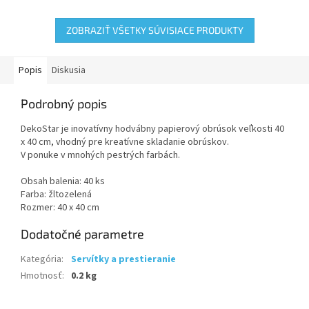
ZOBRAZIŤ VŠETKY SÚVISIACE PRODUKTY
Popis
Diskusia
Podrobný popis
DekoStar je inovatívny hodvábny papierový obrúsok veľkosti 40
x 40 cm, vhodný pre kreatívne skladanie obrúskov.
V ponuke v mnohých pestrých farbách.
Obsah balenia: 40 ks
Farba: žltozelená
Rozmer: 40 x 40 cm
Dodatočné parametre
Kategória
:
Servítky a prestieranie
Hmotnosť
:
0.2 kg