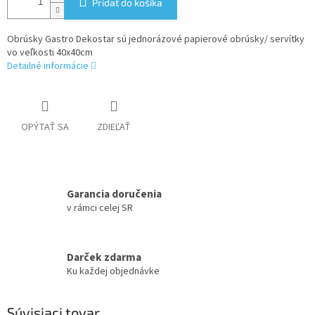
Pridať do košíka
Obrúsky Gastro Dekostar sú jednorázové papierové obrúsky/ servítky
vo veľkosti 40x40cm
Detailné informácie
OPÝTAŤ SA
ZDIEĽAŤ
Garancia doručenia
v rámci celej SR
Darček zdarma
Ku každej objednávke
Súvisiaci tovar