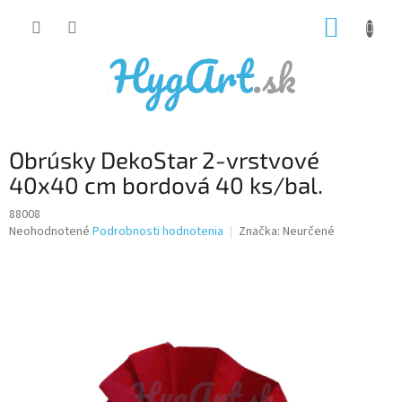
Prejsť
NÁKUP
na
obsah
KOŠÍK
Obrúsky DekoStar 2-vrstvové
40x40 cm bordová 40 ks/bal.
88008
Priemerné
Neohodnotené
Podrobnosti hodnotenia
Značka:
Neurčené
hodnotenie
produktu
je
0,0
z
5
hviezdičiek.