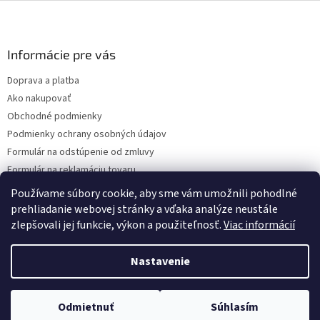
Z
á
p
ä
Informácie pre vás
t
Doprava a platba
i
Ako nakupovať
e
Obchodné podmienky
Podmienky ochrany osobných údajov
Formulár na odstúpenie od zmluvy
Formulár na reklamáciu tovaru
Kontakty
Používame súbory cookie, aby sme vám umožnili pohodlné
prehliadanie webovej stránky a vďaka analýze neustále
zlepšovali jej funkcie, výkon a použiteľnosť.
Viac informácií
Vytvoril Shoptet
Nastavenie
Copyright 2026
www.hygart.sk
. Všetky práva vyhradené.
Upraviť
Odmietnuť
Súhlasím
nastavenie cookies