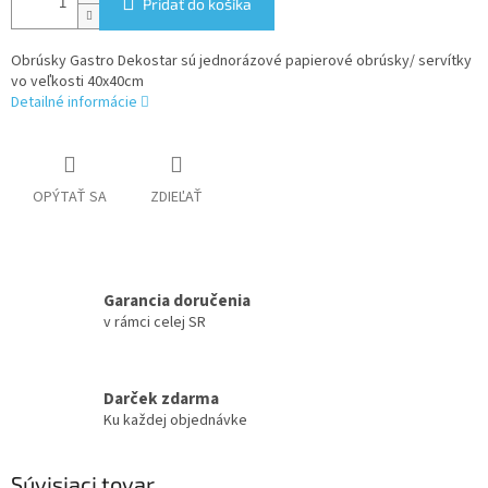
Pridať do košíka
Obrúsky Gastro Dekostar sú jednorázové papierové obrúsky/ servítky
vo veľkosti 40x40cm
Detailné informácie
OPÝTAŤ SA
ZDIEĽAŤ
Garancia doručenia
v rámci celej SR
Darček zdarma
Ku každej objednávke
Súvisiaci tovar