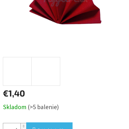
€1,40
Jednotková
Skladom
(>5 balenie)
cena: