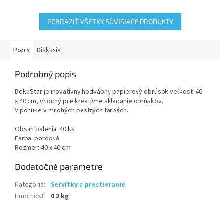
ZOBRAZIŤ VŠETKY SÚVISIACE PRODUKTY
Popis
Diskusia
Podrobný popis
DekoStar je inovatívny hodvábny papierový obrúsok veľkosti 40
x 40 cm, vhodný pre kreatívne skladanie obrúskov.
V ponuke v mnohých pestrých farbách.
Obsah balenia: 40 ks
Farba: bordová
Rozmer: 40 x 40 cm
Dodatočné parametre
Kategória
:
Servítky a prestieranie
Hmotnosť
:
0.2 kg