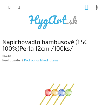
Prejsť
NÁKUP
na
obsah
KOŠÍK
Napichovadlo bambusové (FSC
100%)Perla 12cm /100ks/
66740
Priemerné
Neohodnotené
Podrobnosti hodnotenia
hodnotenie
produktu
je
0,0
z
5
hviezdičiek.