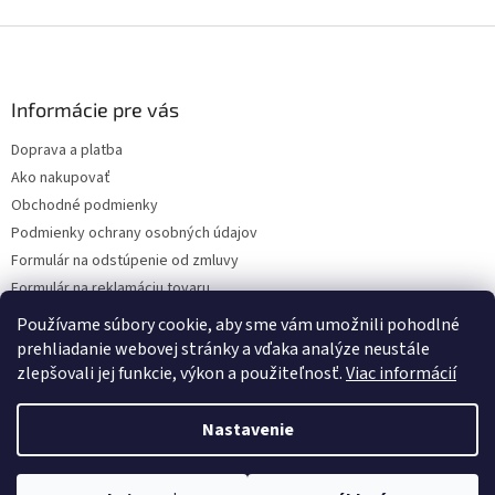
Z
á
p
ä
Informácie pre vás
t
Doprava a platba
i
Ako nakupovať
e
Obchodné podmienky
Podmienky ochrany osobných údajov
Formulár na odstúpenie od zmluvy
Formulár na reklamáciu tovaru
Kontakty
Používame súbory cookie, aby sme vám umožnili pohodlné
prehliadanie webovej stránky a vďaka analýze neustále
zlepšovali jej funkcie, výkon a použiteľnosť.
Viac informácií
Vytvoril Shoptet
Nastavenie
Copyright 2026
www.hygart.sk
. Všetky práva vyhradené.
Upraviť