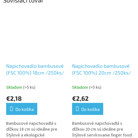
Súvisiaci tovar
Napichovadlo bambusové
Napichovadlo bambusové
(FSC 100%) 18cm /250ks/
(FSC 100%) 20cm /250ks/
Skladom
(>5 ks)
Skladom
(>5 ks)
€2,18
€2,62
Do košíka
Do košíka
Bambusové napichovadlá s
Bambusové napichovadlá s
dĺžkou 18 cm sú ideálne pre
dĺžkou 20 cm sú ideálne pre
štýlové a ekologické
štýlové servírovanie finger food