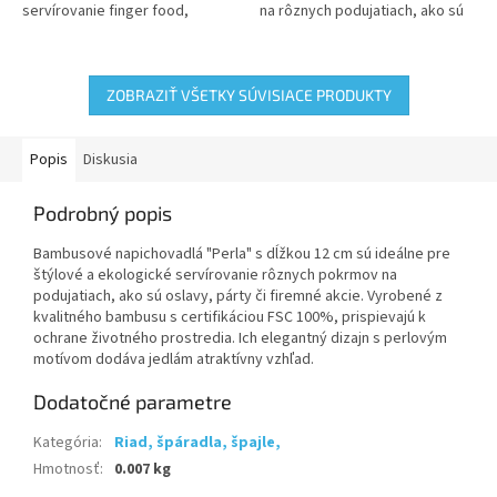
servírovanie finger food,
na rôznych podujatiach, ako sú
jednohubiek či menších
oslavy, párty či firemné akcie.
pokrmov. Vyrobené z 100% FSC
Vyrobené z kvalitného...
certifikovaného bambusu,...
ZOBRAZIŤ VŠETKY SÚVISIACE PRODUKTY
Popis
Diskusia
Podrobný popis
Bambusové napichovadlá "Perla" s dĺžkou 12 cm sú ideálne pre
štýlové a ekologické servírovanie rôznych pokrmov na
podujatiach, ako sú oslavy, párty či firemné akcie. Vyrobené z
kvalitného bambusu s certifikáciou FSC 100%, prispievajú k
ochrane životného prostredia. Ich elegantný dizajn s perlovým
motívom dodáva jedlám atraktívny vzhľad.
Dodatočné parametre
Kategória
:
Riad, špáradla, špajle,
Hmotnosť
:
0.007 kg