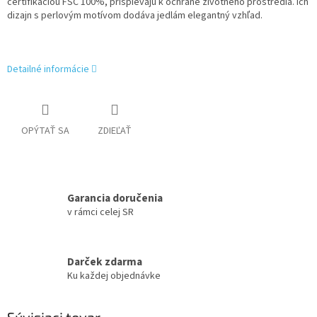
certifikáciou FSC 100%, prispievajú k ochrane životného prostredia. Ich
dizajn s perlovým motívom dodáva jedlám elegantný vzhľad.
Detailné informácie
OPÝTAŤ SA
ZDIEĽAŤ
Garancia doručenia
v rámci celej SR
Darček zdarma
Ku každej objednávke