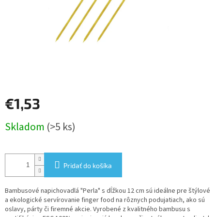
€1,53
Jednotková
Skladom
(>5 ks)
cena:
Pridať do košíka
Bambusové napichovadlá "Perla" s dĺžkou 12 cm sú ideálne pre štýlové
a ekologické servírovanie finger food na rôznych podujatiach, ako sú
oslavy, párty či firemné akcie. Vyrobené z kvalitného bambusu s